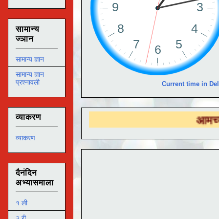
सामान्य
ज्ञान
सामान्य ज्ञान
सामान्य ज्ञान
प्रश्नावली
Current time in Del
व्याकरण
आमच्या
DS EDUT
व्याकरण
दैनंदिन
अभ्यासमाला
१ ली
२ री