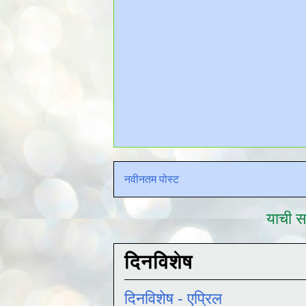
नवीनतम पोस्ट
याची सद
दिनविशेष
दिनविशेष - एप्रिल