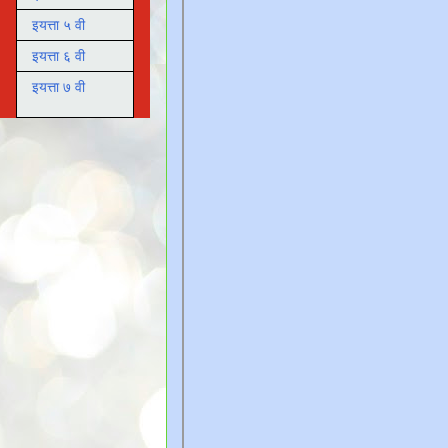
इयत्ता ५ वी
इयत्ता ६ वी
इयत्ता ७ वी