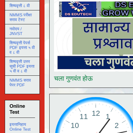
शिष्यवृत्ती ८ वी
NMMS परीक्षा
सराव टेस्ट
नवोदय /
JNVST
शिष्यवृत्ती पेपर्स
PDF इयत्ता ५ वी
व ८ वी
शिष्यवृत्ती उत्तर
सूची PDF इयत्ता
५ वी व ८ वी
चला गुणवंत होऊ
NMMS सराव
पेपर PDF
Online
Test
इयत्तानिहाय
Online Test