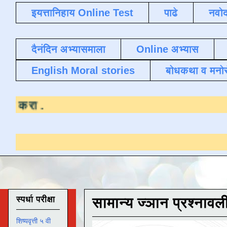
इयत्तानिहाय Online Test
पाढे
नवोद
दैनंदिन अभ्यासमाला
Online अभ्यास
English Moral stories
बोधकथा व मनो
यासाठी येथे क्लिक करा
.
स्पर्धा परीक्षा
सामान्य ज्ञान प्रश्नावल
शिष्यवृत्ती ५ वी