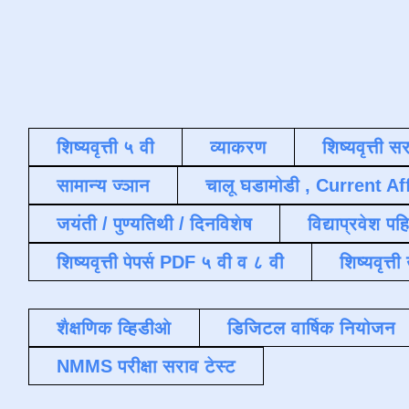
शिष्यवृत्ती ५ वी
व्याकरण
शिष्यवृत्ती स
सामान्य ज्ञान
चालू घडामोडी , Current Af
जयंती / पुण्यतिथी / दिनविशेष
विद्याप्रवेश पह
शिष्यवृत्ती पेपर्स PDF ५ वी व ८ वी
शिष्यवृत्
शैक्षणिक व्हिडीओ
डिजिटल वार्षिक नियोजन
NMMS परीक्षा सराव टेस्ट