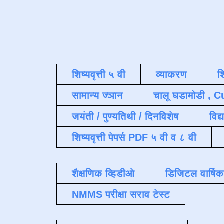
शिष्यवृत्ती ५ वी
व्याकरण
श
सामान्य ज्ञान
चालू घडामोडी , C
जयंती / पुण्यतिथी / दिनविशेष
विद्
शिष्यवृत्ती पेपर्स PDF ५ वी व ८ वी
शैक्षणिक व्हिडीओ
डिजिटल वार्षि
NMMS परीक्षा सराव टेस्ट