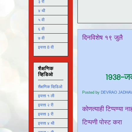
३ री
४ थी
५ वी
६ वी
दिनविशेष १९ जुलै
७ वी
इयत्ता 8 वी
शैक्षणिक
व्हिडिओ
१९३८-जयं
शैक्षणिक व्हिडिओ
Posted by
DEVRAO JADHA
इयत्ता १ ली
इयत्ता २ री
कोणत्याही टिप्पण्‍या ना
इयत्ता ३ री
टिप्पणी पोस्ट करा
इयत्ता ४ थी