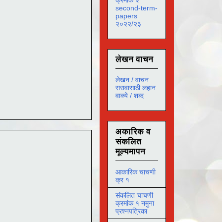
second-term-
papers
२०२२/२३
लेखन वाचन
लेखन / वाचन
सरावासाठी लहान
वाक्ये / शब्द
अकारिक व
संकलित
मूल्यमापन
आकारिक चाचणी
क्र १
संकलित चाचणी
क्रमांक १ नमुना
प्रश्नपत्रिका