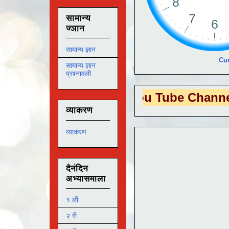
सामान्य
ज्ञान
सामान्य ज्ञान
Cur
सामान्य ज्ञान
प्रश्नावली
EDUTECH
या You Tube Channel ला
भेट दे
व्याकरण
व्याकरण
दैनंदिन
अभ्यासमाला
१ ली
२ री