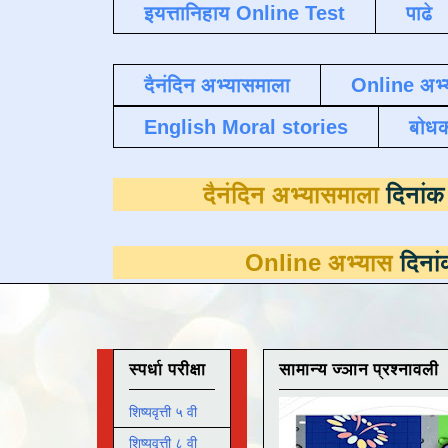
इयत्तानिहाय Online Test
पाढे
दैनंदिन अभ्यासमाला
Online अभ्
English Moral stories
बोध
दैनंदिन अभ्या
Online अभ्यास
दिनांक 31 मार्च 
स्पर्धा परीक्षा
सामान्य ज्ञान प्रश्नावली
शिष्यवृत्ती ५ वी
शिष्यवृत्ती ८ वी