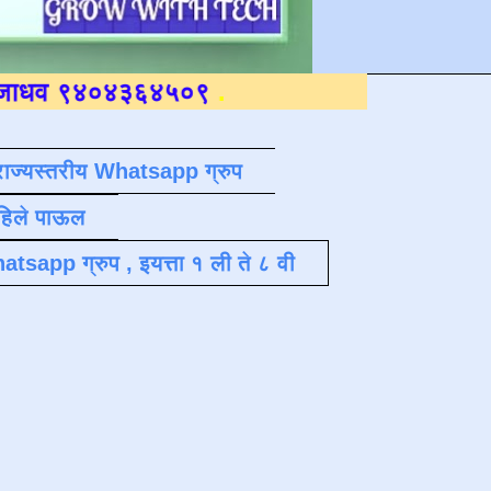
४३६४५०९
.
राज्यस्तरीय Whatsapp ग्रुप
पहिले पाऊल
atsapp ग्रुप , इयत्ता १ ली ते ८ वी