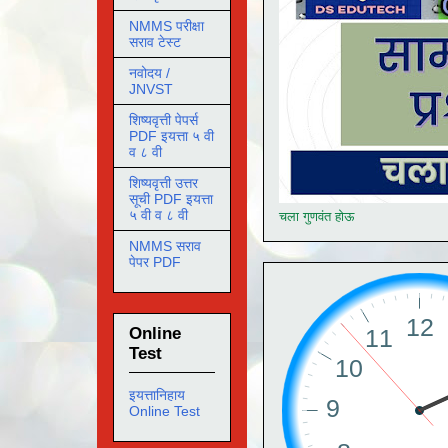
NMMS परीक्षा
सराव टेस्ट
नवोदय /
JNVST
शिष्यवृत्ती पेपर्स
PDF इयत्ता ५ वी
व ८ वी
शिष्यवृत्ती उत्तर
सूची PDF इयत्ता
५ वी व ८ वी
चला गुणवंत होऊ
NMMS सराव
पेपर PDF
Online
Test
इयत्तानिहाय
Online Test