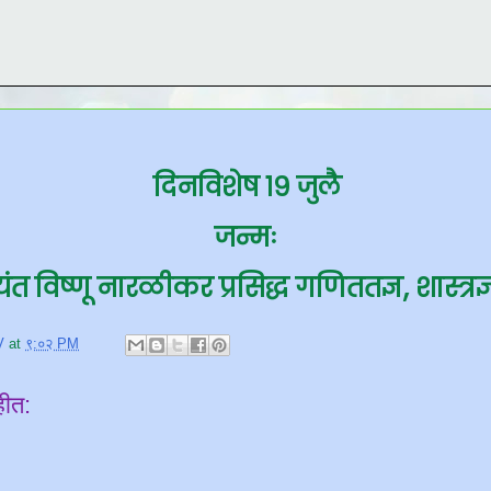
दिनविशेष १९ जुलै
जन्मः
त विष्णू नारळीकर प्रसिद्ध गणिततज्ञ, शास्त्रज
V
at
९:०२ PM
हीत: