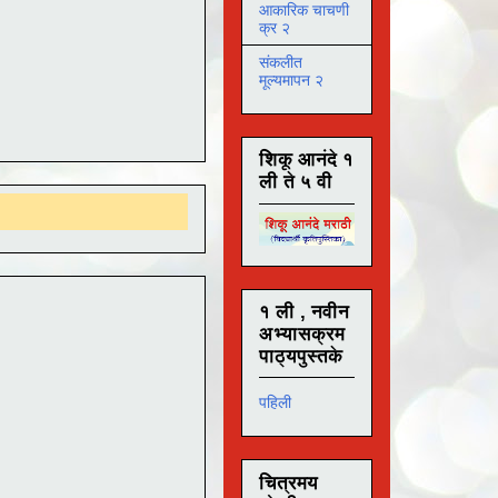
आकारिक चाचणी
क्र २
संकलीत
मूल्यमापन २
शिकू आनंदे १
ली ते ५ वी
१ ली , नवीन
अभ्यासक्रम
पाठ्यपुस्तके
पहिली
चित्रमय