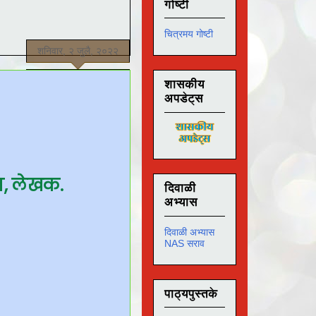
गोष्टी
चित्रमय गोष्टी
शनिवार, २ जुलै, २०२२
शासकीय
अपडेट्स
्ञ, लेखक.
दिवाळी
अभ्यास
दिवाळी अभ्यास
NAS सराव
पाठ्यपुस्तके