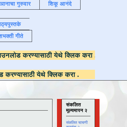
्ञानाचा गुरुवार
शिकू आनंदे
ाठ्यपुस्तके
शभक्ती गीते
 उपलब्ध ,
डाउनलोड करण्यासाठी येथे क्लिक करा
 येथे क्लिक करा
.
संकलित
मूल्यमापन २
संकलित चाचणी
क्रमांक २