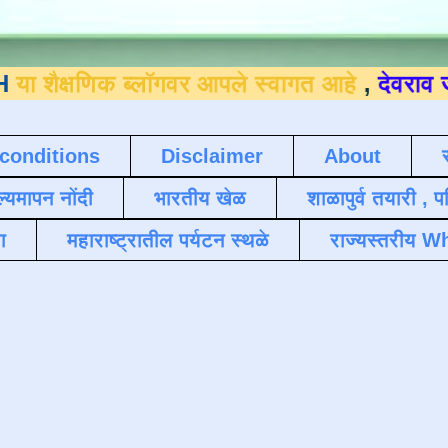
िक ब्लॉगवर आपले स्वागत आहे
,
देवराव जाधव ९४०
conditions
Disclaimer
About
ल्यमापन नोंदी
भारतीय खेळ
शाळापुर्व तयारी , 
ा
महाराष्ट्रातील पर्यटन स्थळे
राज्यस्तरीय Wh