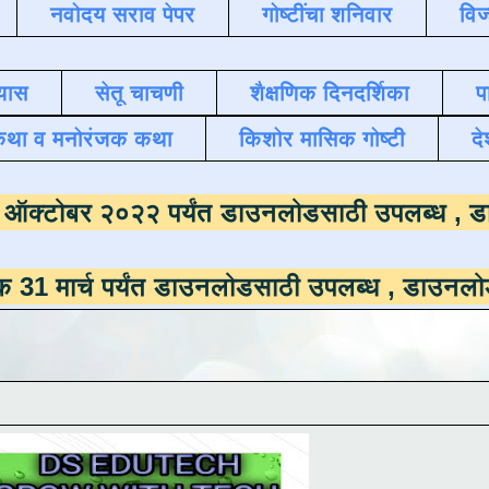
नवोदय सराव पेपर
गोष्टींचा शनिवार
विज
यास
सेतू चाचणी
शैक्षणिक दिनदर्शिका
प
कथा व मनोरंजक कथा
किशोर मासिक गोष्टी
दे
समाला
दिनांक ऑक्टोबर २०२२ पर्यंत डाउनलोडसाठी
पर्यंत डाउनलोडसाठी उपलब्ध ,
डाउनलोड करण्यासाठी