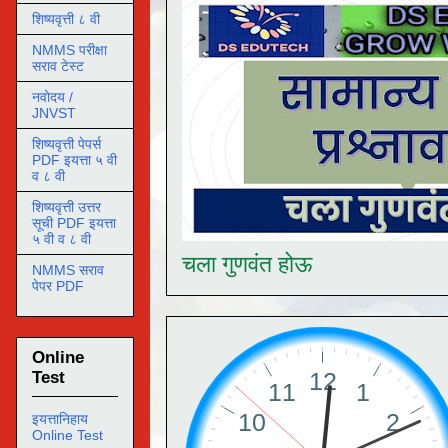
शिष्यवृत्ती ८ वी
NMMS परीक्षा
सराव टेस्ट
नवोदय /
JNVST
शिष्यवृत्ती पेपर्स
PDF इयत्ता ५ वी
व ८ वी
शिष्यवृत्ती उत्तर
सूची PDF इयत्ता
५ वी व ८ वी
चला गुणवंत होऊ
NMMS सराव
पेपर PDF
Online
Test
इयत्तानिहाय
Online Test