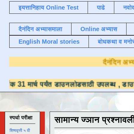
इयत्तानिहाय Online Test
पाढे
नवोद
दैनंदिन अभ्यासमाला
Online अभ्यास
English Moral stories
बोधकथा व मनो
र्च पर्यंत डाउनलोडसाठी उपलब्ध ,
डाउनलोड करण्या
स्पर्धा परीक्षा
सामान्य ज्ञान प्रश्नावल
शिष्यवृत्ती ५ वी