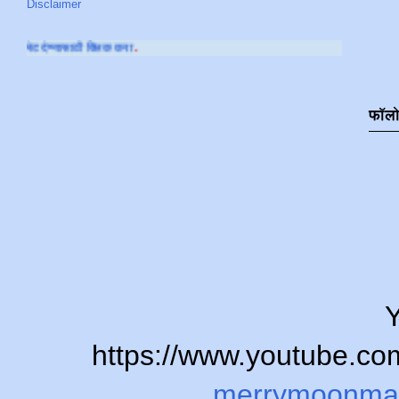
Disclaimer
लिक करा
.
फॉल
Y
https://www.youtube.
merrymoonma