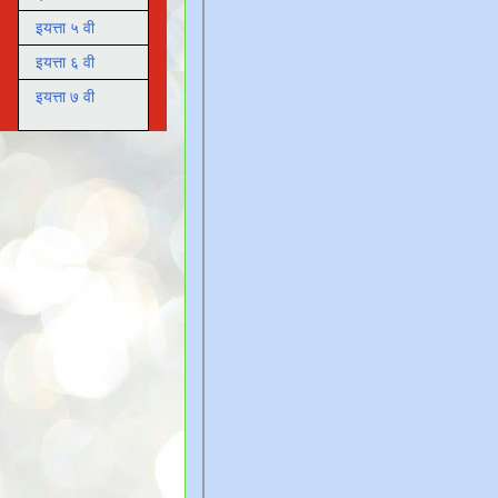
इयत्ता ५ वी
इयत्ता ६ वी
इयत्ता ७ वी