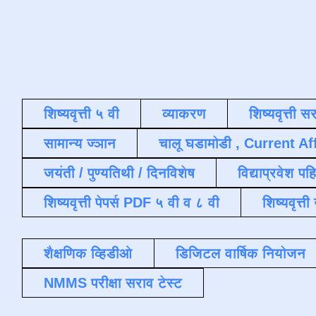
शिष्यवृत्ती ५ वी
व्याकरण
शिष्यवृत्ती स
सामान्य ज्ञान
चालू घडामोडी , Current Af
जयंती / पुण्यतिथी / दिनविशेष
विद्याप्रवेश पह
शिष्यवृत्ती पेपर्स PDF ५ वी व ८ वी
शिष्यवृत्
शैक्षणिक व्हिडीओ
डिजिटल वार्षिक नियोजन
NMMS परीक्षा सराव टेस्ट