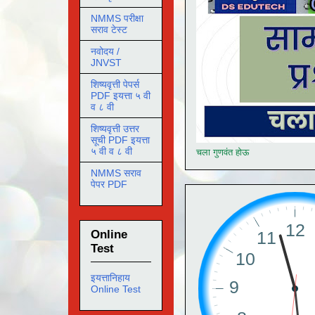
NMMS परीक्षा
सराव टेस्ट
नवोदय /
JNVST
शिष्यवृत्ती पेपर्स
PDF इयत्ता ५ वी
व ८ वी
शिष्यवृत्ती उत्तर
सूची PDF इयत्ता
५ वी व ८ वी
चला गुणवंत होऊ
NMMS सराव
पेपर PDF
Online
Test
इयत्तानिहाय
Online Test