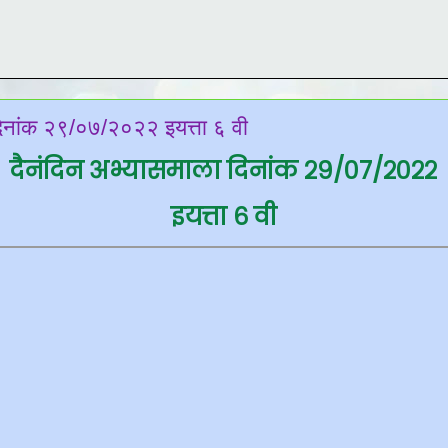
दिनांक २९/०७/२०२२ इयत्ता ६ वी
दैनंदिन अभ्यासमाला दिनांक २९/०७/२०२२
इयत्ता ६ वी