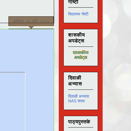
गोष्टी
चित्रमय गोष्टी
शनिवार, २३ जुलै, २०२२
शासकीय
अपडेट्स
दिवाळी
अभ्यास
दिवाळी अभ्यास
NAS सराव
पाठ्यपुस्तके