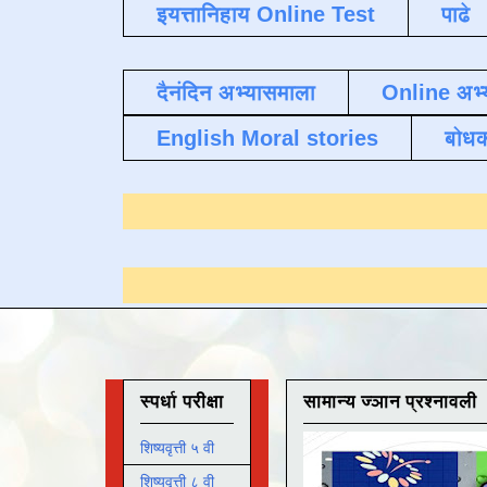
इयत्तानिहाय Online Test
पाढे
दैनंदिन अभ्यासमाला
Online अभ्
English Moral stories
बोध
यासाठी येथे क्लिक करा
.
स्पर्धा परीक्षा
सामान्य ज्ञान प्रश्नावली
शिष्यवृत्ती ५ वी
शिष्यवृत्ती ८ वी