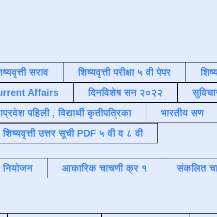
िष्यवृत्ती सराव
शिष्यवृत्ती परीक्षा ५ वी पेपर
शिष्य
urrent Affairs
दिनविशेष सन २०२२
सुविचा
याप्रवेश पहिली , विद्यार्थी कृतीपत्रिका
भारतीय सण
शिष्यवृत्ती उत्तर सूची PDF ५ वी व ८ वी
क नियोजन
आकारिक चाचणी क्र १
संकलित चा