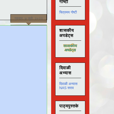
गोष्टी
चित्रमय गोष्टी
गुरुवार, ७ जुलै, २०२२
शासकीय
अपडेट्स
दिवाळी
अभ्यास
दिवाळी अभ्यास
NAS सराव
पाठ्यपुस्तके