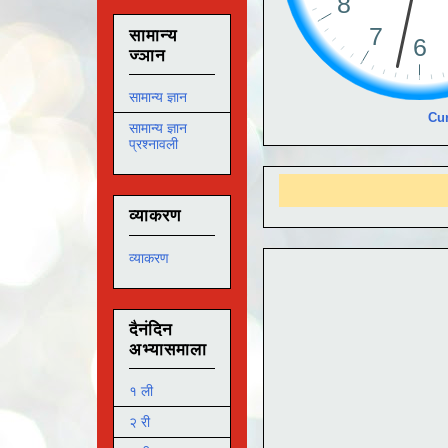
सामान्य
ज्ञान
सामान्य ज्ञान
Cur
सामान्य ज्ञान
प्रश्नावली
आमच
व्याकरण
व्याकरण
दैनंदिन
अभ्यासमाला
१ ली
२ री