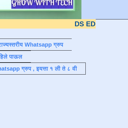
DS EDUTECH
या शैक्षणिक ब
राज्यस्तरीय Whatsapp ग्रुप
पहिले पाऊल
atsapp ग्रुप , इयत्ता १ ली ते ८ वी