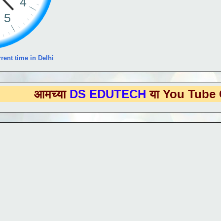
rent time in Delhi
्या
DS EDUTECH
या You Tube Channel 