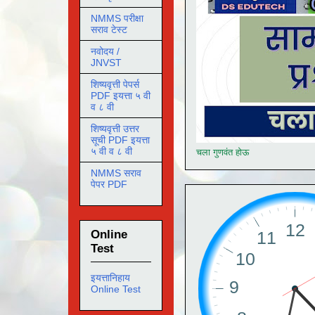
NMMS परीक्षा
सराव टेस्ट
नवोदय /
JNVST
शिष्यवृत्ती पेपर्स
PDF इयत्ता ५ वी
व ८ वी
शिष्यवृत्ती उत्तर
सूची PDF इयत्ता
५ वी व ८ वी
चला गुणवंत होऊ
NMMS सराव
पेपर PDF
Online
Test
इयत्तानिहाय
Online Test