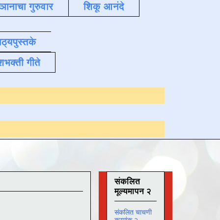
्ञानाचा गुरुवार
शिकू आनंदे
ाठ्यपुस्तके
शभक्ती गीते
Online अभ्यास
दिनांक 
संकलित
मूल्यमापन २
संकलित चाचणी
क्रमांक २