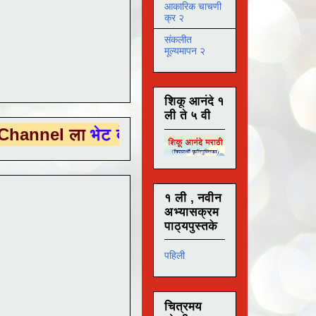
आकारिक चाचणी
क्र २
संकलीत
मूल्यमापन २
शिकू आनंदे १
ली ते ५ वी
ला
भेट देण्यासाठी येथे क्लिक करा .
१ ली , नवीन
अभ्यासक्रम
पाठ्यपुस्तके
पहिली
चित्रमय