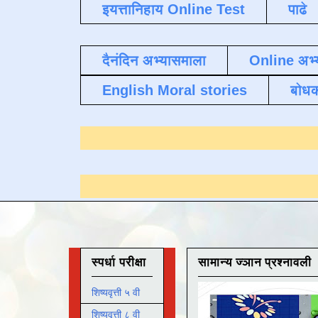
इयत्तानिहाय Online Test
पाढे
दैनंदिन अभ्यासमाला
Online अभ्
English Moral stories
बोध
ण्यासाठी येथे क्लिक करा
.
स्पर्धा परीक्षा
सामान्य ज्ञान प्रश्नावली
शिष्यवृत्ती ५ वी
शिष्यवृत्ती ८ वी