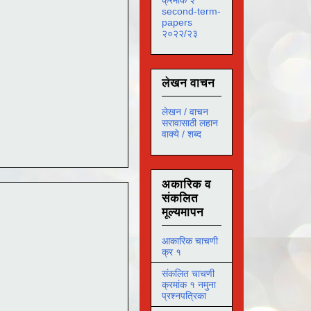
second-term-
papers
२०२२/२३
लेखन वाचन
लेखन / वाचन
सरावासाठी लहान
वाक्ये / शब्द
अकारिक व
संकलित
मूल्यमापन
आकारिक चाचणी
क्र १
संकलित चाचणी
क्रमांक १ नमुना
प्रश्नपत्रिका