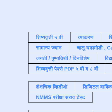
शिष्यवृत्ती ५ वी
व्याकरण
श
सामान्य ज्ञान
चालू घडामोडी , C
जयंती / पुण्यतिथी / दिनविशेष
विद्
शिष्यवृत्ती पेपर्स PDF ५ वी व ८ वी
शैक्षणिक व्हिडीओ
डिजिटल वार्षि
NMMS परीक्षा सराव टेस्ट