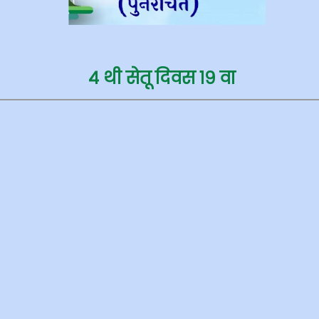
४ थी सेतू दिवस १९
वा