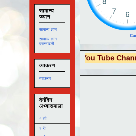
सामान्य
ज्ञान
सामान्य ज्ञान
Cur
सामान्य ज्ञान
प्रश्नावली
 EDUTECH
या You Tube Channel ला
भेट 
व्याकरण
व्याकरण
दैनंदिन
अभ्यासमाला
१ ली
२ री