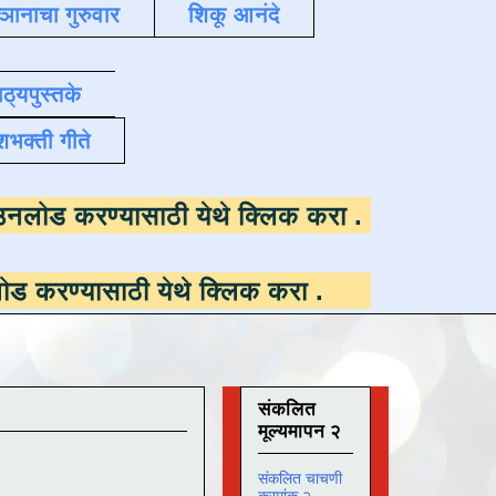
्ञानाचा गुरुवार
शिकू आनंदे
ाठ्यपुस्तके
शभक्ती गीते
उपलब्ध ,
डाउनलोड करण्यासाठी येथे क्लिक करा
.
ी येथे क्लिक करा
.
संकलित
मूल्यमापन २
संकलित चाचणी
क्रमांक २