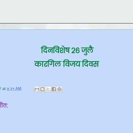
दिनविशेष २६ जुलै
कारगिल विजय दिवस
V
at
७:३१ AM
हीत: