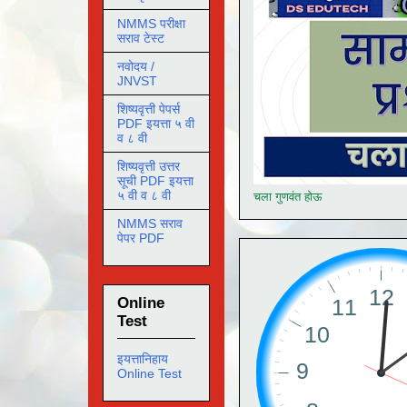
NMMS परीक्षा
सराव टेस्ट
नवोदय /
JNVST
शिष्यवृत्ती पेपर्स
PDF इयत्ता ५ वी
व ८ वी
शिष्यवृत्ती उत्तर
सूची PDF इयत्ता
५ वी व ८ वी
चला गुणवंत होऊ
NMMS सराव
पेपर PDF
Online
Test
इयत्तानिहाय
Online Test