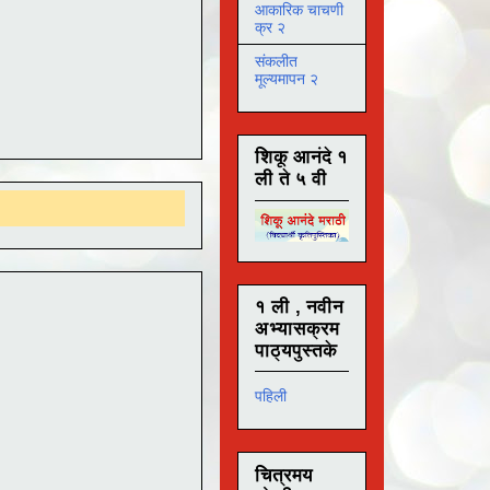
आकारिक चाचणी
क्र २
संकलीत
मूल्यमापन २
शिकू आनंदे १
ली ते ५ वी
१ ली , नवीन
अभ्यासक्रम
पाठ्यपुस्तके
पहिली
चित्रमय