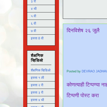
३ री
४ थी
५ वी
६ वी
दिनविशेष २६ जुलै
७ वी
इयत्ता 8 वी
शैक्षणिक
व्हिडिओ
शैक्षणिक व्हिडिओ
Posted by
DEVRAO JADHA
इयत्ता १ ली
कोणत्याही टिप्पण्‍या ना
इयत्ता २ री
इयत्ता ३ री
टिप्पणी पोस्ट करा
इयत्ता ४ थी