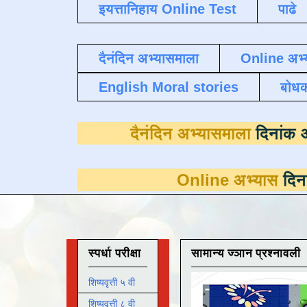
इयत्तानिहाय Online Test
पाढे
दैनंदिन अभ्यासमाला
Online अभ्
English Moral stories
बोध
दैनंदिन अभ्यास
Online अभ्यास
दिनांक 31 मार्च
स्पर्धा परीक्षा
सामान्य ज्ञान प्रश्नावली
शिष्यवृत्ती ५ वी
शिष्यवृत्ती ८ वी