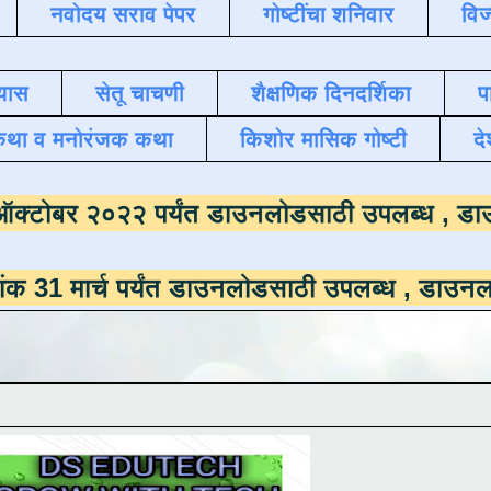
नवोदय सराव पेपर
गोष्टींचा शनिवार
विज
यास
सेतू चाचणी
शैक्षणिक दिनदर्शिका
प
कथा व मनोरंजक कथा
किशोर मासिक गोष्टी
दे
माला
दिनांक ऑक्टोबर २०२२ पर्यंत डाउनलोडसाठी 
 पर्यंत डाउनलोडसाठी उपलब्ध ,
डाउनलोड करण्यासाठ