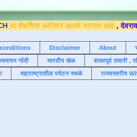
णिक ब्लॉगवर आपले स्वागत आहे
,
देवराव जाधव ९
conditions
Disclaimer
About
ल्यमापन नोंदी
भारतीय खेळ
शाळापुर्व तयारी , 
ा
महाराष्ट्रातील पर्यटन स्थळे
राज्यस्तरीय Wh