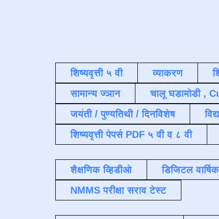
शिष्यवृत्ती ५ वी
व्याकरण
श
सामान्य ज्ञान
चालू घडामोडी , C
जयंती / पुण्यतिथी / दिनविशेष
विद्
शिष्यवृत्ती पेपर्स PDF ५ वी व ८ वी
शैक्षणिक व्हिडीओ
डिजिटल वार्षि
NMMS परीक्षा सराव टेस्ट