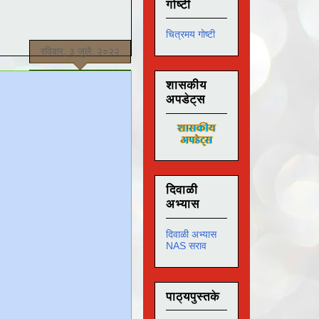
गोष्टी
चित्रमय गोष्टी
रविवार, ३ जुलै, २०२२
शासकीय
अपडेट्स
दिवाळी
अभ्यास
दिवाळी अभ्यास
NAS सराव
पाठ्यपुस्तके