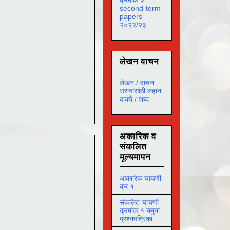
second-term-
papers
२०२२/२३
लेखन वाचन
लेखन / वाचन
सरावासाठी लहान
वाक्ये / शब्द
अकारिक व
संकलित
मूल्यमापन
आकारिक चाचणी
क्र १
संकलित चाचणी
क्रमांक १ नमुना
प्रश्नपत्रिका