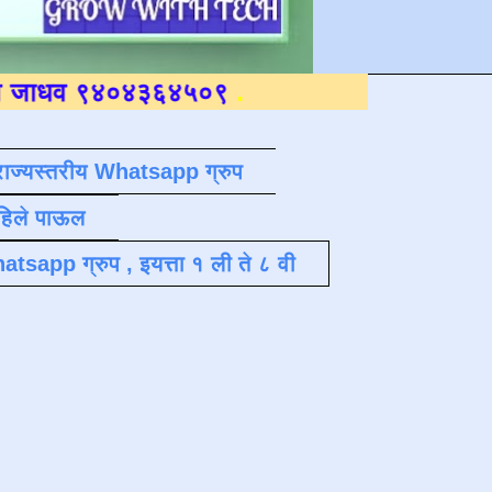
४०४३६४५०९
.
राज्यस्तरीय Whatsapp ग्रुप
पहिले पाऊल
atsapp ग्रुप , इयत्ता १ ली ते ८ वी