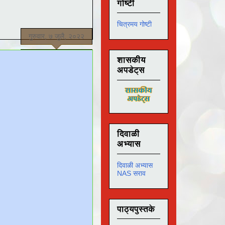
गोष्टी
चित्रमय गोष्टी
गुरुवार, ७ जुलै, २०२२
शासकीय
अपडेट्स
दिवाळी
अभ्यास
दिवाळी अभ्यास
NAS सराव
पाठ्यपुस्तके