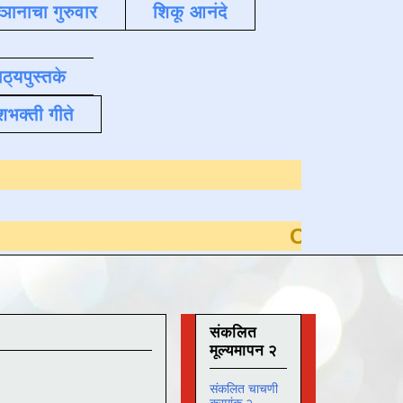
्ञानाचा गुरुवार
शिकू आनंदे
ाठ्यपुस्तके
शभक्ती गीते
Online अभ्यास
दिनांक 3
संकलित
मूल्यमापन २
संकलित चाचणी
क्रमांक २