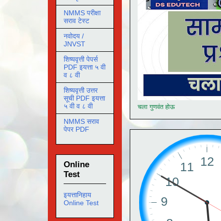
NMMS परीक्षा
सराव टेस्ट
नवोदय /
JNVST
शिष्यवृत्ती पेपर्स
PDF इयत्ता ५ वी
व ८ वी
शिष्यवृत्ती उत्तर
सूची PDF इयत्ता
५ वी व ८ वी
चला गुणवंत होऊ
NMMS सराव
पेपर PDF
Online
Test
इयत्तानिहाय
Online Test