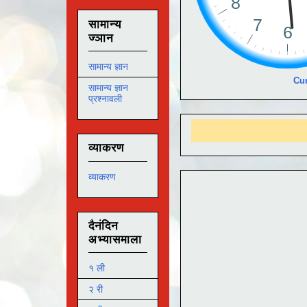
सामान्य
ज्ञान
सामान्य ज्ञान
Cur
सामान्य ज्ञान
प्रश्नावली
आमच
व्याकरण
व्याकरण
दैनंदिन
अभ्यासमाला
१ ली
२ री