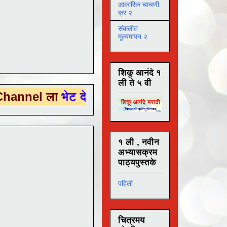
आकारिक चाचणी
क्र २
संकलीत
मूल्यमापन २
शिकू आनंदे १
ली ते ५ वी
ला
भेट देण्यासाठी येथे क्लिक करा .
१ ली , नवीन
अभ्यासक्रम
पाठ्यपुस्तके
पहिली
चित्रमय