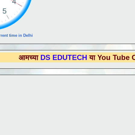
rent time in Delhi
्या
DS EDUTECH
या You Tube Channel 