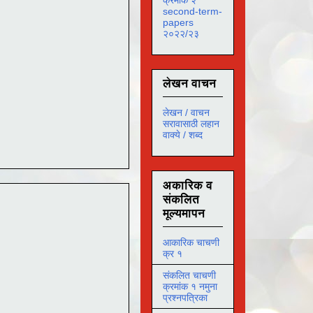
second-term-
papers
२०२२/२३
लेखन वाचन
लेखन / वाचन
सरावासाठी लहान
वाक्ये / शब्द
अकारिक व
संकलित
मूल्यमापन
आकारिक चाचणी
क्र १
संकलित चाचणी
क्रमांक १ नमुना
प्रश्नपत्रिका