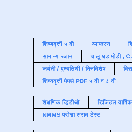
शिष्यवृत्ती ५ वी
व्याकरण
श
सामान्य ज्ञान
चालू घडामोडी , C
जयंती / पुण्यतिथी / दिनविशेष
विद्
शिष्यवृत्ती पेपर्स PDF ५ वी व ८ वी
शैक्षणिक व्हिडीओ
डिजिटल वार्षि
NMMS परीक्षा सराव टेस्ट