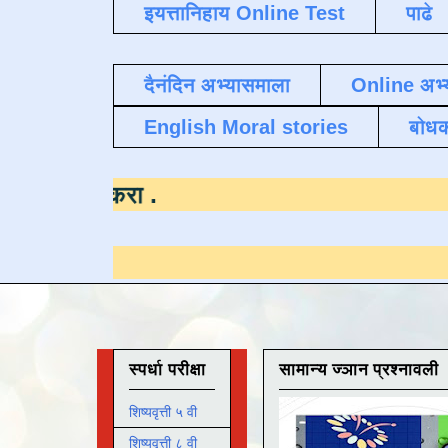
इयत्तानिहाय Online Test
पाढे
दैनंदिन अभ्यासमाला
Online अभ्
English Moral stories
बोध
रण्यासाठी येथे क्लिक करा
.
स्पर्धा परीक्षा
सामान्य ज्ञान प्रश्नावली
शिष्यवृत्ती ५ वी
शिष्यवृत्ती ८ वी