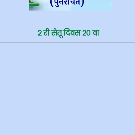
२ री सेतू दिवस २०
वा