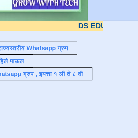
DS EDUTECH
या शैक्षणिक ब्
राज्यस्तरीय Whatsapp ग्रुप
पहिले पाऊल
atsapp ग्रुप , इयत्ता १ ली ते ८ वी