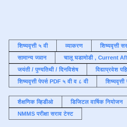
शिष्यवृत्ती ५ वी
व्याकरण
शिष्यवृत्ती स
सामान्य ज्ञान
चालू घडामोडी , Current Af
जयंती / पुण्यतिथी / दिनविशेष
विद्याप्रवेश पह
शिष्यवृत्ती पेपर्स PDF ५ वी व ८ वी
शिष्यवृत्
शैक्षणिक व्हिडीओ
डिजिटल वार्षिक नियोजन
NMMS परीक्षा सराव टेस्ट