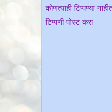
कोणत्याही टिप्पण्‍या नाही
टिप्पणी पोस्ट करा