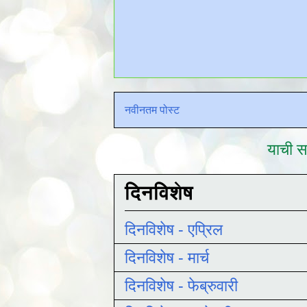
नवीनतम पोस्ट
याची सद
दिनविशेष
दिनविशेष - एप्रिल
दिनविशेष - मार्च
दिनविशेष - फेब्रुवारी