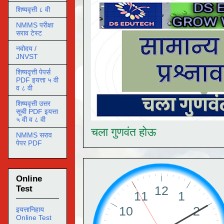
शिष्यवृत्ती ८ वी
NMMS परीक्षा
सराव टेस्ट
नवोदय /
JNVST
शिष्यवृत्ती पेपर्स
PDF इयत्ता ५ वी
व ८ वी
शिष्यवृत्ती उत्तर
सूची PDF इयत्ता
५ वी व ८ वी
चला गुणवंत होऊ
NMMS सराव
पेपर PDF
Online
Test
इयत्तानिहाय
Online Test