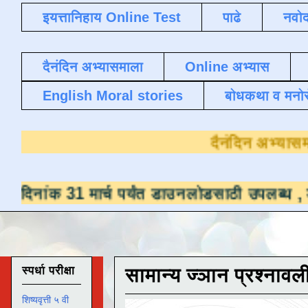
इयत्तानिहाय Online Test
पाढे
नवोद
दैनंदिन अभ्यासमाला
Online अभ्यास
English Moral stories
बोधकथा व मनो
र्च पर्यंत डाउनलोडसाठी उपलब्ध ,
डाउनलोड करण्या
स्पर्धा परीक्षा
सामान्य ज्ञान प्रश्नावल
शिष्यवृत्ती ५ वी