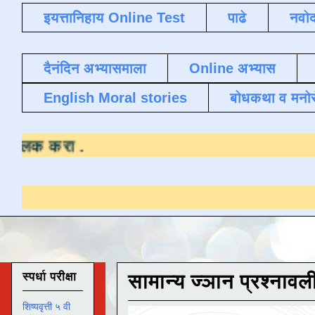
इयत्तानिहाय Online Test
पाढे
नवोद
दैनंदिन अभ्यासमाला
Online अभ्यास
English Moral stories
बोधकथा व मनो
रण्यासाठी येथे क्लिक करा
.
स्पर्धा परीक्षा
सामान्य ज्ञान प्रश्नावल
शिष्यवृत्ती ५ वी