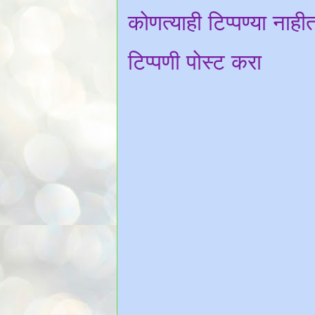
कोणत्याही टिप्पण्‍या नाही
टिप्पणी पोस्ट करा