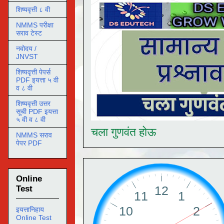
शिष्यवृत्ती ८ वी
NMMS परीक्षा
सराव टेस्ट
नवोदय /
JNVST
शिष्यवृत्ती पेपर्स
PDF इयत्ता ५ वी
व ८ वी
शिष्यवृत्ती उत्तर
सूची PDF इयत्ता
५ वी व ८ वी
चला गुणवंत होऊ
NMMS सराव
पेपर PDF
Online
Test
इयत्तानिहाय
Online Test