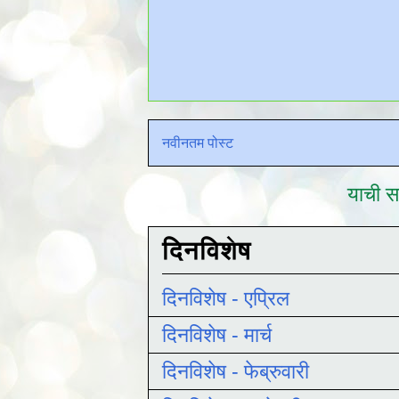
नवीनतम पोस्ट
याची सद
दिनविशेष
दिनविशेष - एप्रिल
दिनविशेष - मार्च
दिनविशेष - फेब्रुवारी