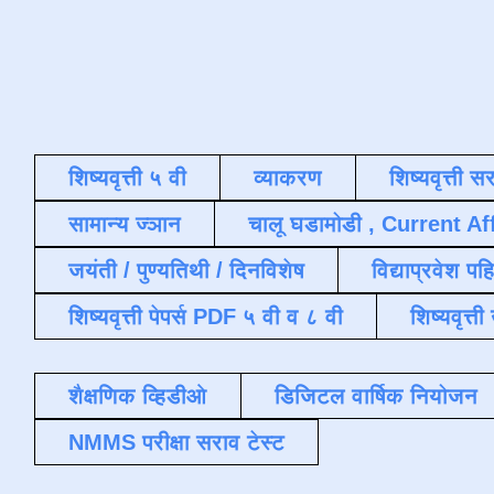
शिष्यवृत्ती ५ वी
व्याकरण
शिष्यवृत्ती स
सामान्य ज्ञान
चालू घडामोडी , Current Af
जयंती / पुण्यतिथी / दिनविशेष
विद्याप्रवेश पह
शिष्यवृत्ती पेपर्स PDF ५ वी व ८ वी
शिष्यवृत्
शैक्षणिक व्हिडीओ
डिजिटल वार्षिक नियोजन
NMMS परीक्षा सराव टेस्ट