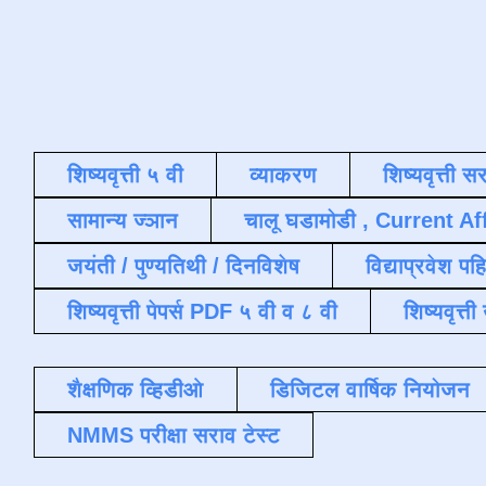
शिष्यवृत्ती ५ वी
व्याकरण
शिष्यवृत्ती स
सामान्य ज्ञान
चालू घडामोडी , Current Af
जयंती / पुण्यतिथी / दिनविशेष
विद्याप्रवेश पह
शिष्यवृत्ती पेपर्स PDF ५ वी व ८ वी
शिष्यवृत्
शैक्षणिक व्हिडीओ
डिजिटल वार्षिक नियोजन
NMMS परीक्षा सराव टेस्ट