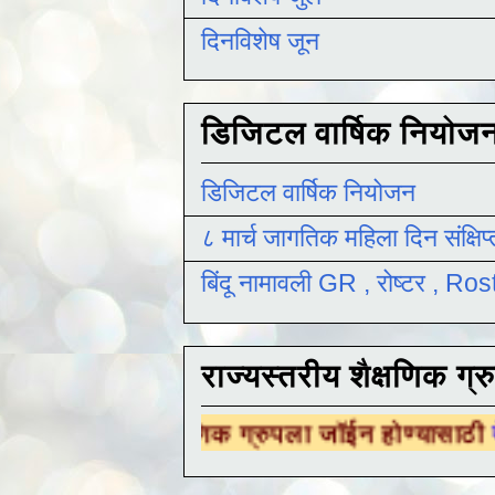
दिनविशेष जून
डिजिटल वार्षिक नियोज
डिजिटल वार्षिक नियोजन
८ मार्च जागतिक महिला दिन संक्षिप
बिंदू नामावली GR , रोष्टर , R
राज्यस्तरीय शैक्षणिक ग्र
शैक्षणिक ग्रुपला जॉईन होण्यासाठी
येथे क्लिक करा 