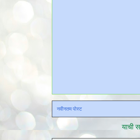
नवीनतम पोस्ट
याची सद