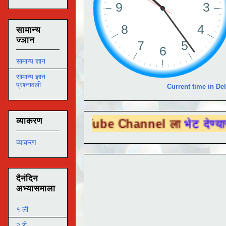
सामान्य
ज्ञान
सामान्य ज्ञान
सामान्य ज्ञान
प्रश्नावली
Current time in Del
व्याकरण
ou Tube Channel ला
भेट देण्यासाठी येथे क्लि
व्याकरण
दैनंदिन
अभ्यासमाला
१ ली
२ री