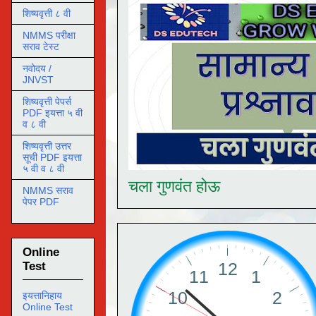
शिष्यवृत्ती ८ वी
NMMS परीक्षा
सराव टेस्ट
नवोदय /
JNVST
शिष्यवृत्ती पेपर्स
PDF इयत्ता ५ वी
व ८ वी
शिष्यवृत्ती उत्तर
सूची PDF इयत्ता
५ वी व ८ वी
चला गुणवंत होऊ
NMMS सराव
पेपर PDF
Online
Test
इयत्तानिहाय
Online Test