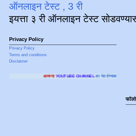
ऑनलाइन टेस्ट , 3 री
इयत्ता ३ री ऑनलाइन टेस्ट सोडवण्या
Privacy Policy
Privacy Policy
Terms and conditions
Disclaimer
आमच्या
YOUTUBE CHANNEL
ला भेट देण्यासाठी क्लिक करा
.
फॉल