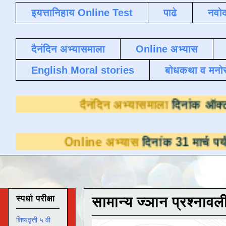
इयत्तानिहाय Online Test
पाढे
नवोद
दैनंदिन अभ्यासमाला
Online अभ्यास
English Moral stories
बोधकथा व मनो
दैनंदिन अभ्यास
nline अभ्यास
दिनांक 31 मार्च पर्यंत डाउनलोडसा
स्पर्धा परीक्षा
सामान्य ज्ञान प्रश्नावल
शिष्यवृत्ती ५ वी