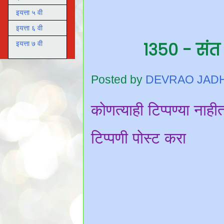
इयत्ता ५ वी
इयत्ता ६ वी
१३५० - संत 
इयत्ता ७ वी
Posted by
DEVRAO JAD
कोणत्याही टिप्पण्‍या नाही
टिप्पणी पोस्ट करा