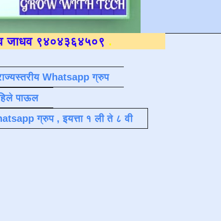
९४०४३६४५०९
.
राज्यस्तरीय Whatsapp ग्रुप
पहिले पाऊल
atsapp ग्रुप , इयत्ता १ ली ते ८ वी