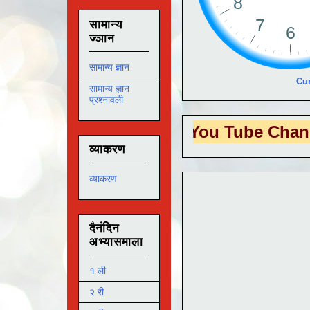
सामान्य
ज्ञान
सामान्य ज्ञान
Cur
सामान्य ज्ञान
प्रश्नावली
S EDUTECH
या You Tube Channel ला
भेट
व्याकरण
व्याकरण
दैनंदिन
अभ्यासमाला
१ ली
२ री