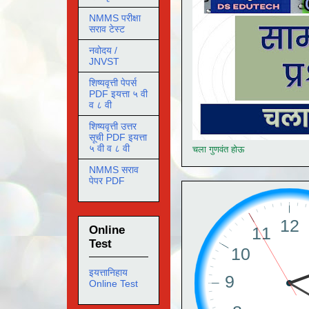
NMMS परीक्षा
सराव टेस्ट
नवोदय /
JNVST
शिष्यवृत्ती पेपर्स
PDF इयत्ता ५ वी
व ८ वी
शिष्यवृत्ती उत्तर
सूची PDF इयत्ता
५ वी व ८ वी
चला गुणवंत होऊ
NMMS सराव
पेपर PDF
Online
Test
इयत्तानिहाय
Online Test