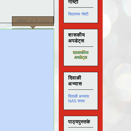
गोष्टी
चित्रमय गोष्टी
शनिवार, २८ मे, २०२२
शासकीय
अपडेट्स
दिवाळी
अभ्यास
दिवाळी अभ्यास
NAS सराव
पाठ्यपुस्तके