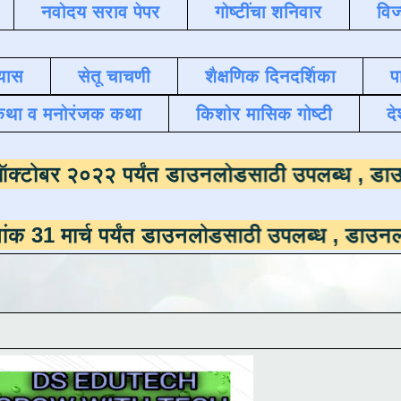
नवोदय सराव पेपर
गोष्टींचा शनिवार
विज
यास
सेतू चाचणी
शैक्षणिक दिनदर्शिका
प
कथा व मनोरंजक कथा
किशोर मासिक गोष्टी
दे
ला
दिनांक ऑक्टोबर २०२२ पर्यंत डाउनलोडसाठी उ
च पर्यंत डाउनलोडसाठी उपलब्ध ,
डाउनलोड करण्यास