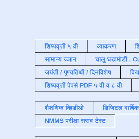
शिष्यवृत्ती ५ वी
व्याकरण
श
सामान्य ज्ञान
चालू घडामोडी , C
जयंती / पुण्यतिथी / दिनविशेष
विद्
शिष्यवृत्ती पेपर्स PDF ५ वी व ८ वी
शैक्षणिक व्हिडीओ
डिजिटल वार्षि
NMMS परीक्षा सराव टेस्ट