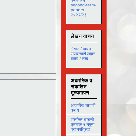
second-term-
papers
२०२२/२३
लेखन वाचन
लेखन / वाचन
सरावासाठी लहान
वाक्ये / शब्द
अकारिक व
संकलित
मूल्यमापन
आकारिक चाचणी
क्र १
संकलित चाचणी
क्रमांक १ नमुना
प्रश्नपत्रिका