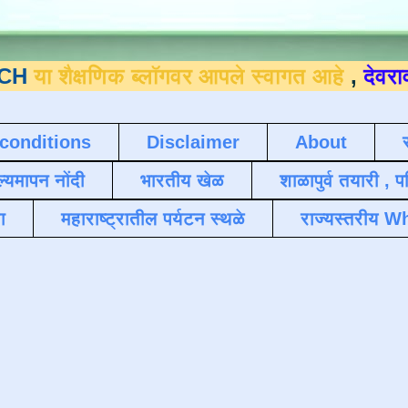
्षणिक ब्लॉगवर आपले स्वागत आहे
,
देवराव जाधव 
conditions
Disclaimer
About
ल्यमापन नोंदी
भारतीय खेळ
शाळापुर्व तयारी , 
ा
महाराष्ट्रातील पर्यटन स्थळे
राज्यस्तरीय Wh