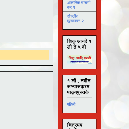
आकारिक चाचणी
क्र २
संकलीत
मूल्यमापन २
शिकू आनंदे १
ली ते ५ वी
१ ली , नवीन
अभ्यासक्रम
पाठ्यपुस्तके
पहिली
चित्रमय