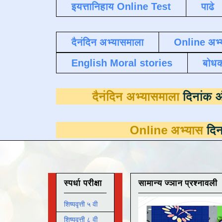
इयत्तानिहाय Online Test
पाढे
दैनंदिन अभ्यासमाला
Online अभ्
English Moral stories
बोध
दैनंदिन अभ्यासमा
Online अभ्यास
दिनांक 31 मार्
स्पर्धा परीक्षा
सामान्य ज्ञान प्रश्नावली
शिष्यवृत्ती ५ वी
शिष्यवृत्ती ८ वी