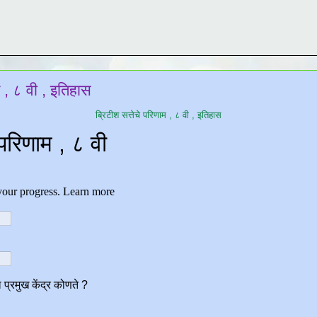
म , ८ वी , इतिहास
ब्रिटीश सत्तेचे परिणाम , ८ वी , इतिहास