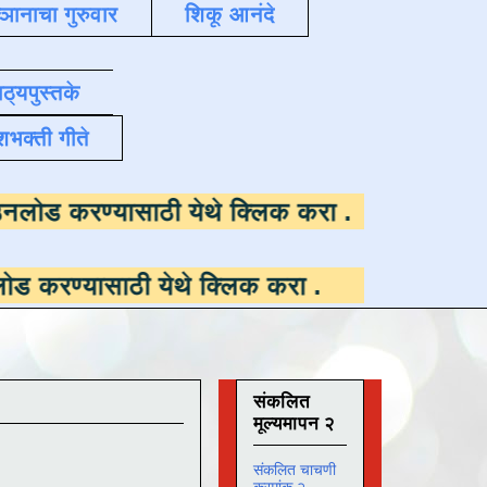
्ञानाचा गुरुवार
शिकू आनंदे
ाठ्यपुस्तके
शभक्ती गीते
पलब्ध ,
डाउनलोड करण्यासाठी येथे क्लिक करा
.
ाठी येथे क्लिक करा
.
संकलित
मूल्यमापन २
संकलित चाचणी
क्रमांक २