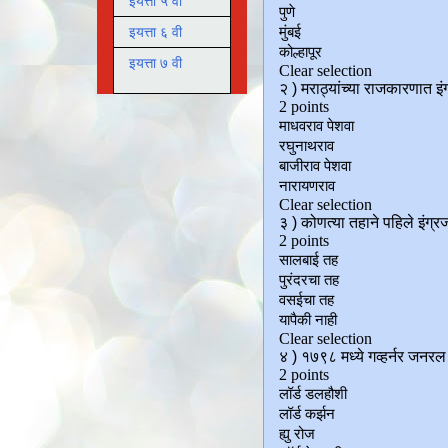
इयत्ता ५ वी
इयत्ता ६ वी
इयत्ता ७ वी