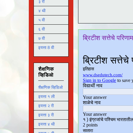
३ री
४ थी
५ वी
६ वी
ब्रिटीश सत्तेचे परिणा
७ वी
इयत्ता 8 वी
शैक्षणिक
व्हिडिओ
शैक्षणिक व्हिडिओ
इयत्ता १ ली
इयत्ता २ री
इयत्ता ३ री
इयत्ता ४ थी