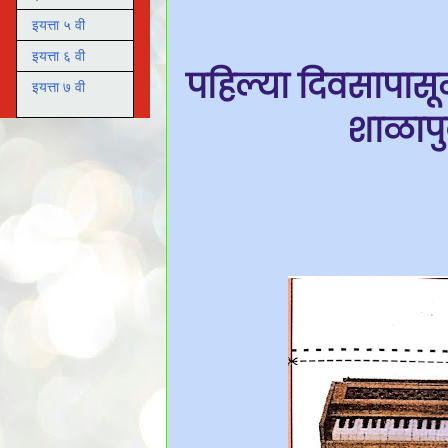
इयत्ता ५ वी
इयत्ता ६ वी
पहिल्या दिवसापासून
इयत्ता ७ वी
शाळापुर