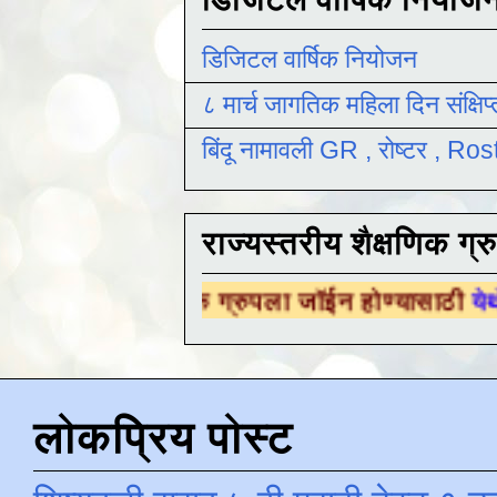
डिजिटल वार्षिक नियोजन
८ मार्च जागतिक महिला दिन संक्षिप
बिंदू नामावली GR , रोष्टर , R
राज्यस्तरीय शैक्षणिक ग्र
्षणिक ग्रुपला जॉईन होण्यासाठी
येथे क्लिक करा .
लोकप्रिय पोस्ट