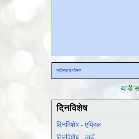
नवीनतम पोस्ट
याची सद
दिनविशेष
दिनविशेष - एप्रिल
दिनविशेष - मार्च