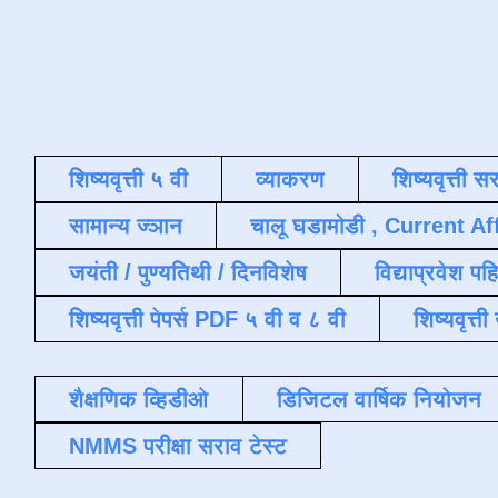
शिष्यवृत्ती ५ वी
व्याकरण
शिष्यवृत्ती स
सामान्य ज्ञान
चालू घडामोडी , Current Af
जयंती / पुण्यतिथी / दिनविशेष
विद्याप्रवेश पह
शिष्यवृत्ती पेपर्स PDF ५ वी व ८ वी
शिष्यवृत्
शैक्षणिक व्हिडीओ
डिजिटल वार्षिक नियोजन
NMMS परीक्षा सराव टेस्ट