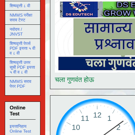
शिष्यवृत्ती ८ वी
NMMS परीक्षा
सराव टेस्ट
नवोदय /
JNVST
शिष्यवृत्ती पेपर्स
PDF इयत्ता ५ वी
व ८ वी
शिष्यवृत्ती उत्तर
सूची PDF इयत्ता
५ वी व ८ वी
चला गुणवंत होऊ
NMMS सराव
पेपर PDF
Online
Test
इयत्तानिहाय
Online Test