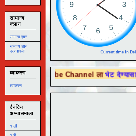
सामान्य
ज्ञान
सामान्य ज्ञान
सामान्य ज्ञान
प्रश्नावली
Current time in Del
व्याकरण
 Tube Channel ला
भेट देण्यासाठी येथे क्लिक 
व्याकरण
दैनंदिन
अभ्यासमाला
१ ली
२ री