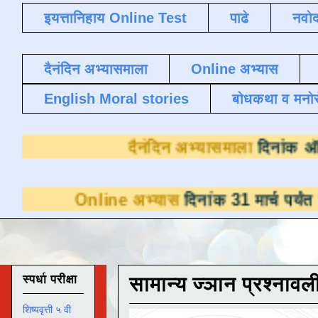
इयत्तानिहाय Online Test
पाढे
नवोद
दैनंदिन अभ्यासमाला
Online अभ्यास
English Moral stories
बोधकथा व मनो
दैनंदिन अभ्य
ine अभ्यास
दिनांक 31 मार्च पर्यंत डाउनलोडसाठी
स्पर्धा परीक्षा
सामान्य ज्ञान प्रश्नावल
शिष्यवृत्ती ५ वी