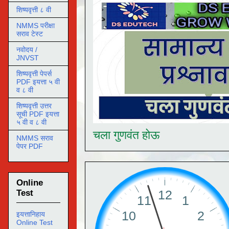
शिष्यवृत्ती ८ वी
NMMS परीक्षा
सराव टेस्ट
नवोदय /
JNVST
शिष्यवृत्ती पेपर्स
PDF इयत्ता ५ वी
व ८ वी
शिष्यवृत्ती उत्तर
सूची PDF इयत्ता
५ वी व ८ वी
चला गुणवंत होऊ
NMMS सराव
पेपर PDF
Online
Test
इयत्तानिहाय
Online Test