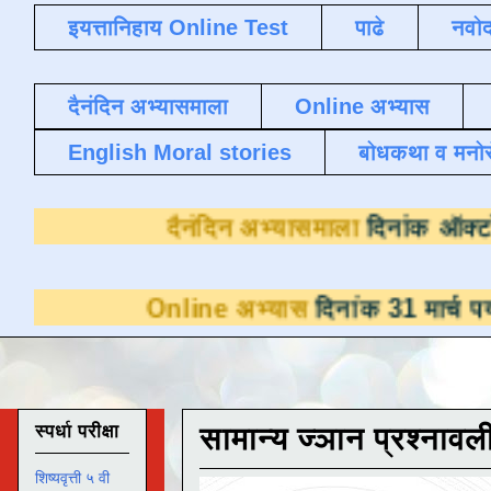
इयत्तानिहाय Online Test
पाढे
नवोद
दैनंदिन अभ्यासमाला
Online अभ्यास
English Moral stories
बोधकथा व मनो
दैनंदिन अभ्यासमाला
Online अभ्यास
दिनांक 31 मार्च पर्यंत डाउनल
स्पर्धा परीक्षा
सामान्य ज्ञान प्रश्नावल
शिष्यवृत्ती ५ वी