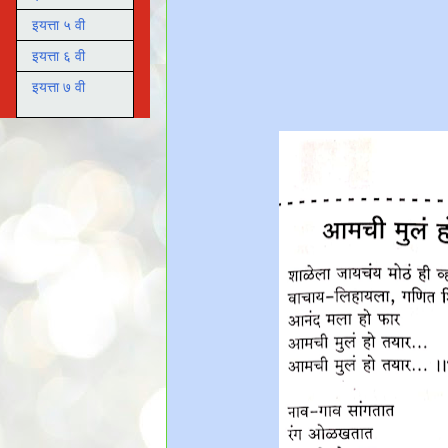
इयत्ता ५ वी
इयत्ता ६ वी
इयत्ता ७ वी