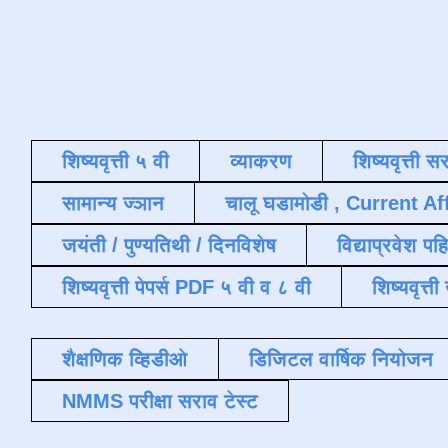
शिष्यवृत्ती ५ वी
व्याकरण
शिष्यवृत्ती स
सामान्य ज्ञान
चालू घडामोडी , Current Af
जयंती / पुण्यतिथी / दिनविशेष
विद्याप्रवेश पह
शिष्यवृत्ती पेपर्स PDF ५ वी व ८ वी
शिष्यवृत्
शैक्षणिक व्हिडीओ
डिजिटल वार्षिक नियोजन
NMMS परीक्षा सराव टेस्ट