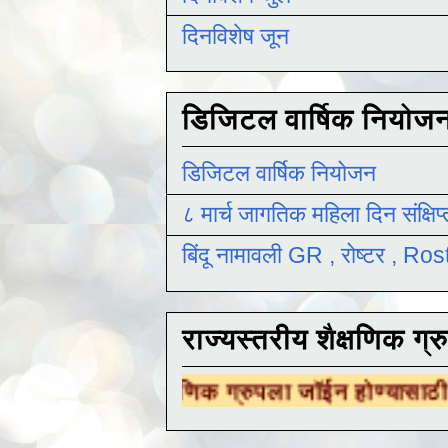
दिनविशेष जून
डिजिटल वार्षिक नियोज
डिजिटल वार्षिक नियोजन
८ मार्च जागतिक महिला दिन संक्षिप
बिंदू नामावली GR , रोष्टर , R
राज्यस्तरीय शैक्षणिक ग्र
रीय शैक्षणिक ग्रुपला जॉईन होण्यासाठी
येथे क्लिक 