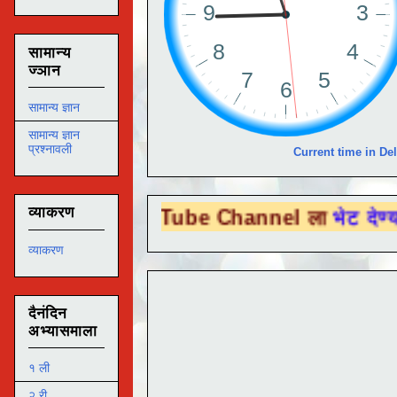
सामान्य
ज्ञान
सामान्य ज्ञान
सामान्य ज्ञान
प्रश्नावली
Current time in Del
व्याकरण
ा You Tube Channel ला
भेट देण्यासाठी येथे
व्याकरण
दैनंदिन
अभ्यासमाला
१ ली
२ री