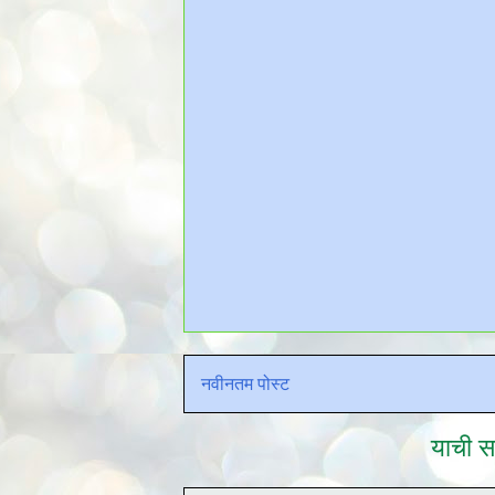
नवीनतम पोस्ट
याची सद