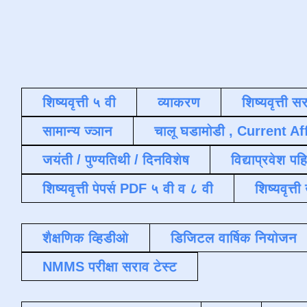
शिष्यवृत्ती ५ वी
व्याकरण
शिष्यवृत्ती स
सामान्य ज्ञान
चालू घडामोडी , Current Af
जयंती / पुण्यतिथी / दिनविशेष
विद्याप्रवेश पह
शिष्यवृत्ती पेपर्स PDF ५ वी व ८ वी
शिष्यवृत्
शैक्षणिक व्हिडीओ
डिजिटल वार्षिक नियोजन
NMMS परीक्षा सराव टेस्ट