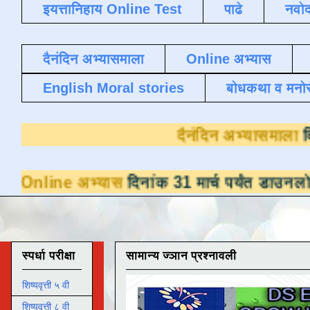
इयत्तानिहाय Online Test
पाढे
नवोद
दैनंदिन अभ्यासमाला
Online अभ्यास
English Moral stories
बोधकथा व मनो
दैनंदि
्यास
दिनांक 31 मार्च पर्यंत डाउनलोडसाठी उपलब्
स्पर्धा परीक्षा
सामान्य ज्ञान प्रश्नावली
शिष्यवृत्ती ५ वी
शिष्यवृत्ती ८ वी