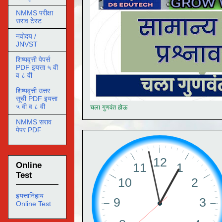
NMMS परीक्षा
सराव टेस्ट
नवोदय /
JNVST
शिष्यवृत्ती पेपर्स
PDF इयत्ता ५ वी
व ८ वी
शिष्यवृत्ती उत्तर
सूची PDF इयत्ता
५ वी व ८ वी
चला गुणवंत होऊ
NMMS सराव
पेपर PDF
Online
Test
इयत्तानिहाय
Online Test