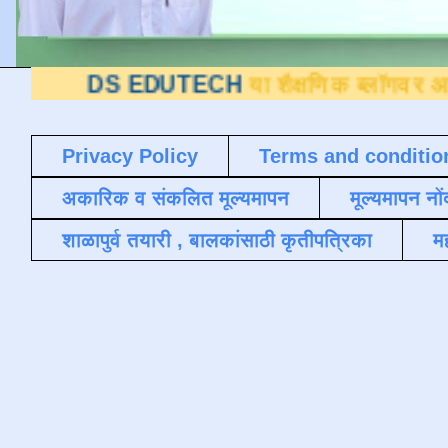
 EDUTECH
या शैक्षणिक ब्लॉगवर आपले स्वागत आ
Privacy Policy
Terms and conditio
अकारिक व संकलित मूल्यमापन
मूल्यमापन नों
शाळापुर्व तयारी , बालकांसाठी कृतीपत्रिका
मह