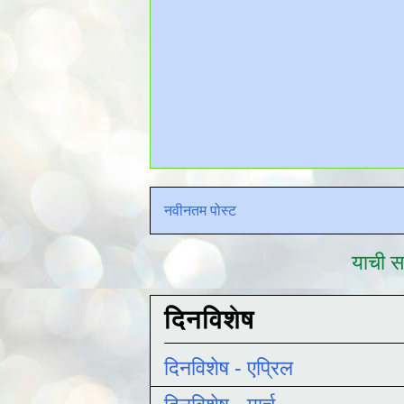
नवीनतम पोस्ट
याची सद
दिनविशेष
दिनविशेष - एप्रिल