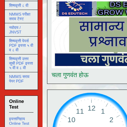
शिष्यवृत्ती ८ वी
NMMS परीक्षा
सराव टेस्ट
नवोदय /
JNVST
शिष्यवृत्ती पेपर्स
PDF इयत्ता ५ वी
व ८ वी
शिष्यवृत्ती उत्तर
सूची PDF इयत्ता
५ वी व ८ वी
चला गुणवंत होऊ
NMMS सराव
पेपर PDF
Online
Test
इयत्तानिहाय
Online Test