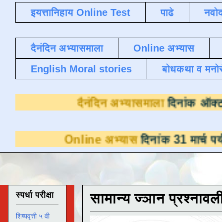
इयत्तानिहाय Online Test
पाढे
नवोद
दैनंदिन अभ्यासमाला
Online अभ्यास
English Moral stories
बोधकथा व मनो
दैनंदिन अभ्यासमाला
Online अभ्यास
दिनांक 31 मार्च पर्यंत डाउनल
स्पर्धा परीक्षा
सामान्य ज्ञान प्रश्नावल
शिष्यवृत्ती ५ वी