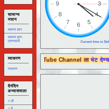
सामान्य
ज्ञान
सामान्य ज्ञान
सामान्य ज्ञान
प्रश्नावली
Current time in Del
व्याकरण
ा You Tube Channel ला
भेट देण्यासाठी येथे 
व्याकरण
दैनंदिन
अभ्यासमाला
१ ली
२ री