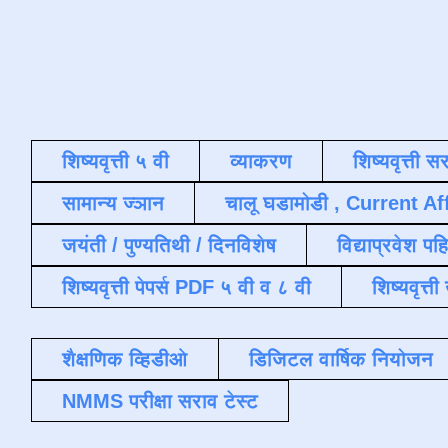
शिष्यवृत्ती ५ वी
व्याकरण
शिष्यवृत्ती स
सामान्य ज्ञान
चालू घडामोडी , Current Af
जयंती / पुण्यतिथी / दिनविशेष
विद्याप्रवेश पह
शिष्यवृत्ती पेपर्स PDF ५ वी व ८ वी
शिष्यवृत्
शैक्षणिक व्हिडीओ
डिजिटल वार्षिक नियोजन
NMMS परीक्षा सराव टेस्ट