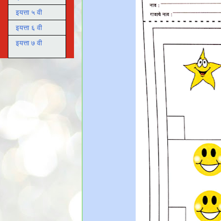
इयत्ता ५ वी
इयत्ता ६ वी
इयत्ता ७ वी