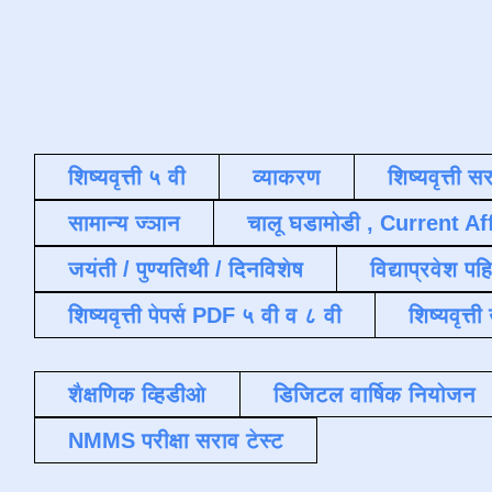
शिष्यवृत्ती ५ वी
व्याकरण
शिष्यवृत्ती स
सामान्य ज्ञान
चालू घडामोडी , Current Af
जयंती / पुण्यतिथी / दिनविशेष
विद्याप्रवेश पह
शिष्यवृत्ती पेपर्स PDF ५ वी व ८ वी
शिष्यवृत्
शैक्षणिक व्हिडीओ
डिजिटल वार्षिक नियोजन
NMMS परीक्षा सराव टेस्ट