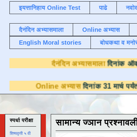
इयत्तानिहाय Online Test
पाढे
नवोद
दैनंदिन अभ्यासमाला
Online अभ्यास
English Moral stories
बोधकथा व मनो
दैनंदिन अभ्यास
line अभ्यास
दिनांक 31 मार्च पर्यंत डाउनलोडसाठ
स्पर्धा परीक्षा
सामान्य ज्ञान प्रश्नावल
शिष्यवृत्ती ५ वी