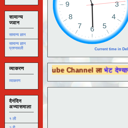
सामान्य
ज्ञान
सामान्य ज्ञान
सामान्य ज्ञान
प्रश्नावली
Current time in Del
व्याकरण
ou Tube Channel ला
भेट देण्यासाठी येथे क्लि
व्याकरण
दैनंदिन
अभ्यासमाला
१ ली
२ री