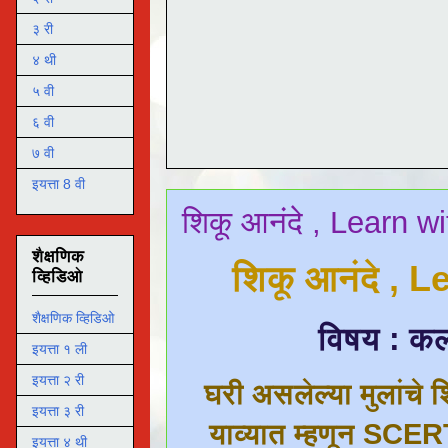
३ री
४ थी
५ वी
६ वी
७ वी
इयत्ता 8 वी
शिकू आनंदे , Learn w
शैक्षणिक
शिकू आनंदे , 
व्हिडिओ
शैक्षणिक व्हिडिओ
विषय : कला
इयत्ता १ ली
इयत्ता २ री
घरी असलेल्या मुलांचे श
इयत्ता ३ री
याव्यात म्हणून SCERT
इयत्ता ४ थी