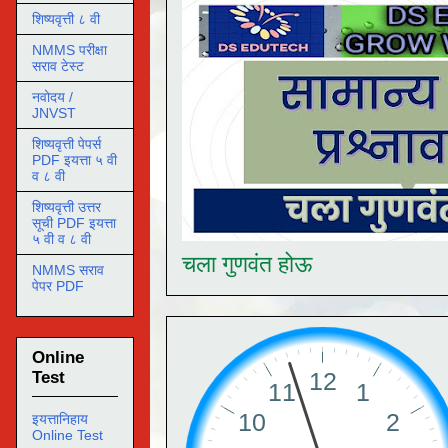
शिष्यवृत्ती ८ वी
NMMS परीक्षा
सराव टेस्ट
नवोदय /
JNVST
शिष्यवृत्ती पेपर्स
PDF इयत्ता ५ वी
व ८ वी
शिष्यवृत्ती उत्तर
सूची PDF इयत्ता
५ वी व ८ वी
चला गुणवंत होऊ
NMMS सराव
पेपर PDF
Online
Test
इयत्तानिहाय
Online Test