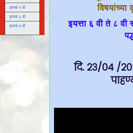
विषयांच्या
इयत्ता ५ वी
इयत्ता ६ वी
इयत्ता ६ वी ते ८ वी
इयत्ता ७ वी
पद
दि. २३/०४ /२०२
पाहण्