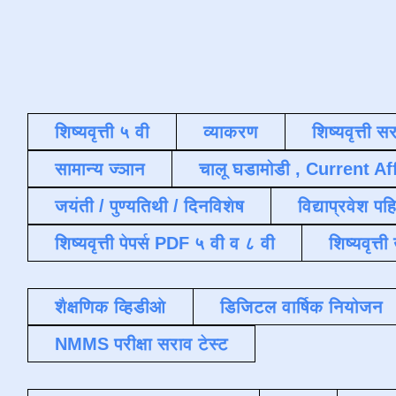
शिष्यवृत्ती ५ वी
व्याकरण
शिष्यवृत्ती स
सामान्य ज्ञान
चालू घडामोडी , Current Af
जयंती / पुण्यतिथी / दिनविशेष
विद्याप्रवेश पह
शिष्यवृत्ती पेपर्स PDF ५ वी व ८ वी
शिष्यवृत्
शैक्षणिक व्हिडीओ
डिजिटल वार्षिक नियोजन
NMMS परीक्षा सराव टेस्ट