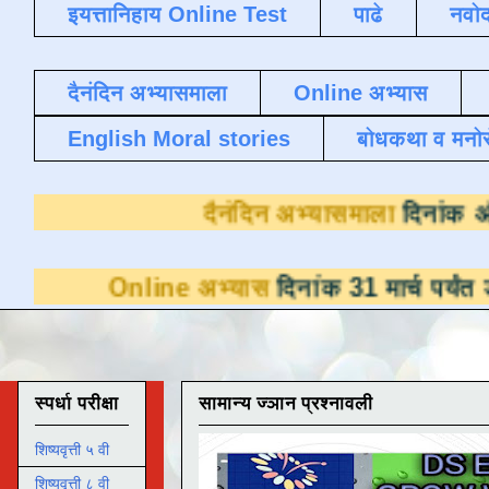
इयत्तानिहाय Online Test
पाढे
नवोद
दैनंदिन अभ्यासमाला
Online अभ्यास
English Moral stories
बोधकथा व मनो
दैनंदिन अभ्यासम
nline अभ्यास
दिनांक 31 मार्च पर्यंत डाउनलोडस
स्पर्धा परीक्षा
सामान्य ज्ञान प्रश्नावली
शिष्यवृत्ती ५ वी
शिष्यवृत्ती ८ वी