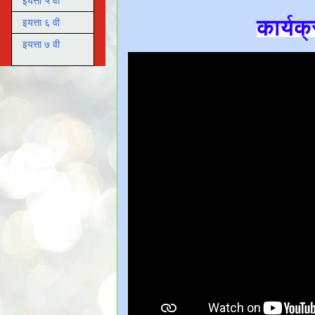
इयत्ता ५ वी
कार्यक
इयत्ता ६ वी
इयत्ता ७ वी