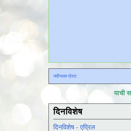
नवीनतम पोस्ट
याची सद
दिनविशेष
दिनविशेष - एप्रिल