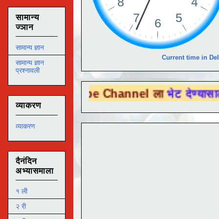
सामान्य
ज्ञान
सामान्य ज्ञान
Current time in Del
सामान्य ज्ञान
प्रश्नावली
You Tube Channel ला
भेट देण्यासाठी येथे क्ल
व्याकरण
व्याकरण
दैनंदिन
अभ्यासमाला
१ ली
२ री