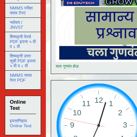
NMMS परीक्षा
सराव टेस्ट
नवोदय /
JNVST
शिष्यवृत्ती पेपर्स
PDF इयत्ता ५ वी
व ८ वी
शिष्यवृत्ती उत्तर
सूची PDF इयत्ता
५ वी व ८ वी
चला गुणवंत होऊ
NMMS सराव
पेपर PDF
Online
Test
इयत्तानिहाय
Online Test