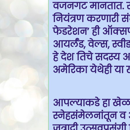
वजनगट मानतात. रस्
नियंत्रण करणारी 
फेडरेशन’ ही ऑक्सफर्ड
आयर्लंड, वेल्स, स्वी
हे देश तिचे सदस्य 
अमेरिका येथेही या 
आपल्याकडे हा खेळ 
स्नेहसंमेलनांतून व 
जत्रादी उत्सवप्रसंगी