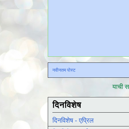
नवीनतम पोस्ट
याची सद
दिनविशेष
दिनविशेष - एप्रिल