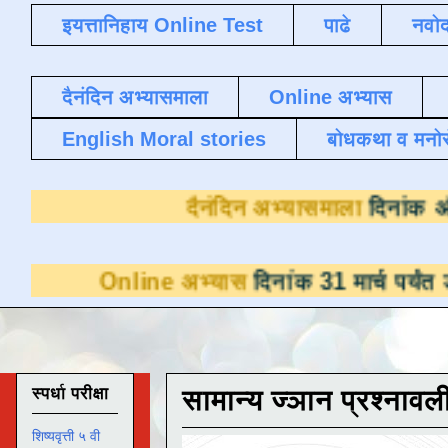
इयत्तानिहाय Online Test
पाढे
नवोद
दैनंदिन अभ्यासमाला
Online अभ्यास
English Moral stories
बोधकथा व मनो
दैनंदिन अभ्य
ine अभ्यास
दिनांक 31 मार्च पर्यंत डाउनलोडसाठी
स्पर्धा परीक्षा
सामान्य ज्ञान प्रश्नावल
शिष्यवृत्ती ५ वी