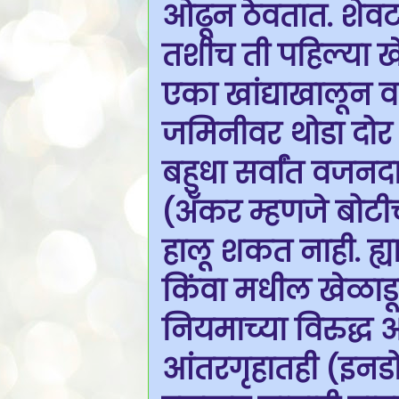
ओढून ठेवतात. शेवट
तशीच ती पहिल्या खे
एका खांद्याखालून व 
जमिनीवर थोडा दोर 
बहुधा सर्वांत वजनद
(अँकर म्हणजे बोटी
हालू शकत नाही. ह्या
किंवा मधील खेळाडून
नियमाच्या विरुद्ध आ
आंतरगृहातही (इनडो