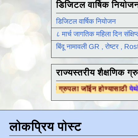
डिजिटल वार्षिक नियोज
डिजिटल वार्षिक नियोजन
८ मार्च जागतिक महिला दिन संक्षिप
बिंदू नामावली GR , रोष्टर , R
राज्यस्तरीय शैक्षणिक ग्र
क्षणिक ग्रुपला जॉईन होण्यासाठी
येथे क्लिक करा .
लोकप्रिय पोस्ट