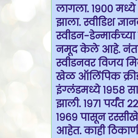
लागला. १९०० मध्ये 
झाला. स्वीडिश ज्ञ
स्वीडन−डेन्मार्कच्य
नमूद केले आहे. नंत
स्वीडनवर विजय मिळ
खेळ ऑलिंपिक क्रीड
इंग्लंडमध्ये १९५८
झाली. १९७१ पर्यंत 
१९६९ पासून रस्सीखे
आहेत. काही ठिकाण