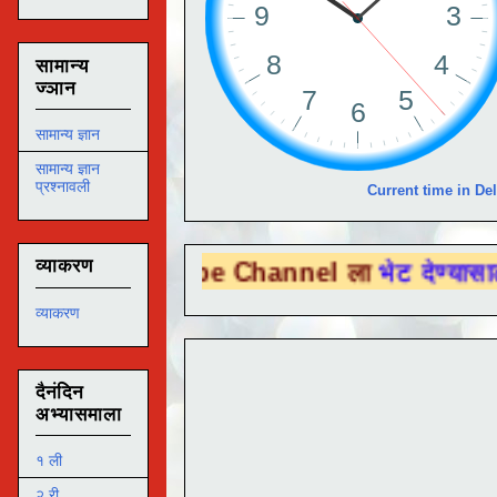
सामान्य
ज्ञान
सामान्य ज्ञान
सामान्य ज्ञान
प्रश्नावली
Current time in Del
व्याकरण
u Tube Channel ला
भेट देण्यासाठी येथे क्लिक 
व्याकरण
दैनंदिन
अभ्यासमाला
१ ली
२ री