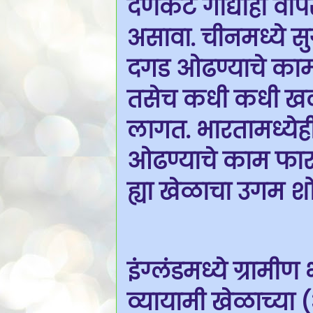
दणकट गाद्याही वापर
असावा. चीनमध्ये सु
दगड ओढण्याचे काम
तसेच कधी कधी खलाश
लागत. भारतामध्येह
ओढण्याचे काम फार प
ह्या खेळाचा उगम श
इंग्लंडमध्ये ग्राम
व्यायामी खेळाच्या