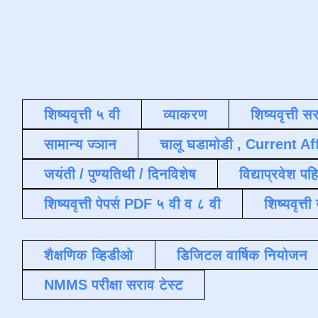
शिष्यवृत्ती ५ वी
व्याकरण
शिष्यवृत्ती स
सामान्य ज्ञान
चालू घडामोडी , Current Af
जयंती / पुण्यतिथी / दिनविशेष
विद्याप्रवेश पह
शिष्यवृत्ती पेपर्स PDF ५ वी व ८ वी
शिष्यवृत्
शैक्षणिक व्हिडीओ
डिजिटल वार्षिक नियोजन
NMMS परीक्षा सराव टेस्ट