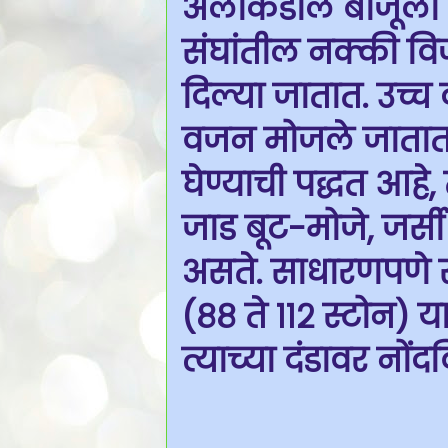
अलीकडील बाजूला ख
संघांतील नक्की वि
दिल्या जातात. उच्च द
वजन मोजले जातात
घेण्याची पद्धत आहे, 
जाड बूट-मोजे, जर्स
असते. साधारणपणे स
(८८ ते ११२ स्टोन) 
त्याच्या दंडावर नों