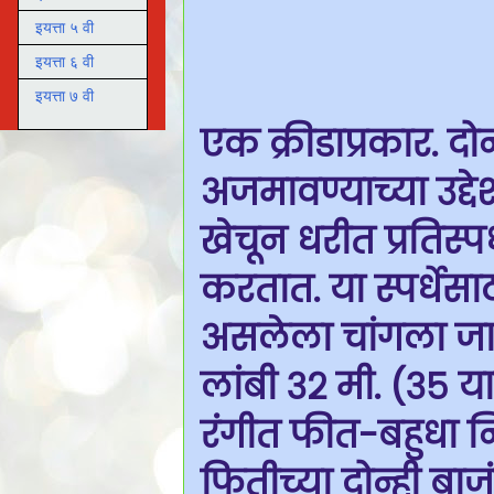
इयत्ता ५ वी
इयत्ता ६ वी
इयत्ता ७ वी
एक क्रीडाप्रकार. द
अजमावण्याच्या उद्द
खेचून धरीत प्रतिस्प
करतात. या स्पर्धेसाठ
असलेला चांगला जाड
लांबी ३२ मी. (३५ य
रंगीत फीत-बहुधा न
फितीच्या दोन्ही बाज