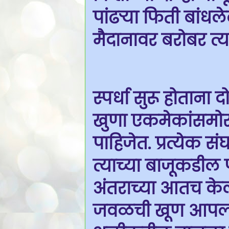
पांढऱ्या फिती बांधल
मैदानावर बरोबर त्
स्पर्धा सुरू होतान
खुणा एकमेकांसमोर
पाहिजेत. प्रत्येक
त्याच्या बाजूकडील प
अंतराच्या आतच केली 
जवळची खूण आपल्या