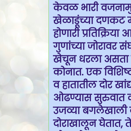
केवळ भारी वजनामुळ
खेळाडूंच्या दणकट 
होणारी प्रतिक्रिया
गुणांच्या जोरावर स
खेचून धरला असता ड
कोनात. एक विशि
व हातातील दोर खांद
ओढण्यास सुरुवात करत
उजव्या बगलेखाली द
दोराखालून घेतात, 