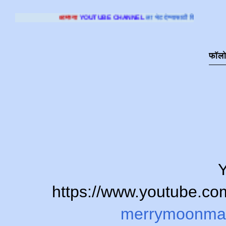
्या
YOUTUBE CHANNEL
ला भेट देण्यासाठी क्लिक करा
.
फॉल
Y
https://www.youtube.
merrymoonma