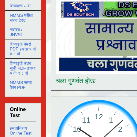
शिष्यवृत्ती ८ वी
NMMS परीक्षा
सराव टेस्ट
नवोदय /
JNVST
शिष्यवृत्ती पेपर्स
PDF इयत्ता ५ वी
व ८ वी
शिष्यवृत्ती उत्तर
सूची PDF इयत्ता
५ वी व ८ वी
चला गुणवंत होऊ
NMMS सराव
पेपर PDF
Online
Test
इयत्तानिहाय
Online Test