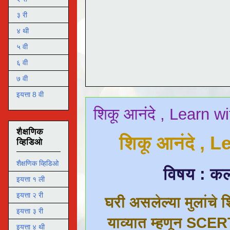
३ री
४ थी
५ वी
६ वी
७ वी
इयत्ता 8 वी
शिकू आनंदे , Learn wi
शैक्षणिक
शिकू आनंदे , 
व्हिडिओ
शैक्षणिक व्हिडिओ
विषय : कला
इयत्ता १ ली
इयत्ता २ री
घरी असलेल्या मुलांचे श
इयत्ता ३ री
याव्यात म्हणून SCERT
इयत्ता ४ थी