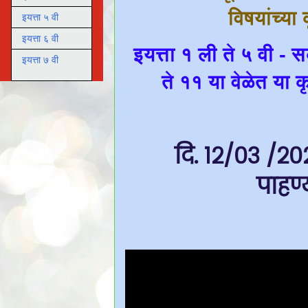
विषयांच्या
इयत्ता ५ वी
इयत्ता ६ वी
इयत्ता १ ली ते ५ वी - 
इयत्ता ७ वी
ते ११ या वेळेत या क
दि. १२/०३ /२०२
पाहण्