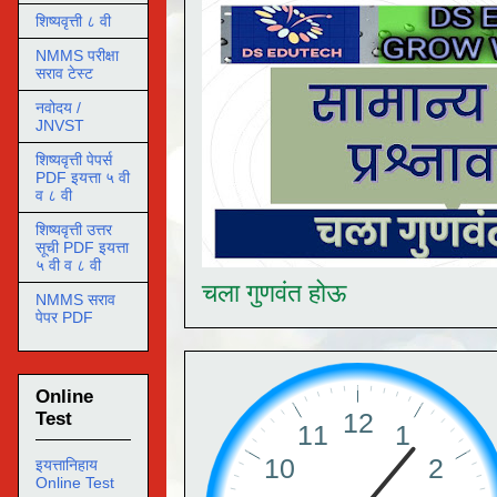
शिष्यवृत्ती ८ वी
NMMS परीक्षा
सराव टेस्ट
नवोदय /
JNVST
शिष्यवृत्ती पेपर्स
PDF इयत्ता ५ वी
व ८ वी
शिष्यवृत्ती उत्तर
सूची PDF इयत्ता
५ वी व ८ वी
चला गुणवंत होऊ
NMMS सराव
पेपर PDF
Online
Test
इयत्तानिहाय
Online Test