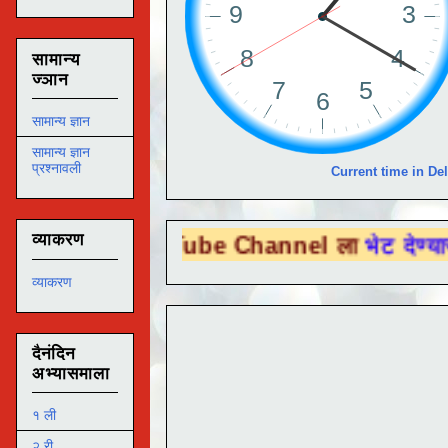
सामान्य
ज्ञान
सामान्य ज्ञान
सामान्य ज्ञान
प्रश्नावली
Current time in Del
व्याकरण
 You Tube Channel ला
भेट देण्यासाठी येथे क
व्याकरण
दैनंदिन
अभ्यासमाला
१ ली
२ री