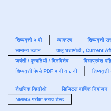
शिष्यवृत्ती ५ वी
व्याकरण
शिष्यवृत्ती स
सामान्य ज्ञान
चालू घडामोडी , Current Af
जयंती / पुण्यतिथी / दिनविशेष
विद्याप्रवेश पह
शिष्यवृत्ती पेपर्स PDF ५ वी व ८ वी
शिष्यवृत्
शैक्षणिक व्हिडीओ
डिजिटल वार्षिक नियोजन
NMMS परीक्षा सराव टेस्ट