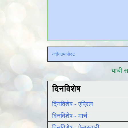
नवीनतम पोस्ट
याची सद
दिनविशेष
दिनविशेष - एप्रिल
दिनविशेष - मार्च
दिनविशेष - फेब्रुवारी