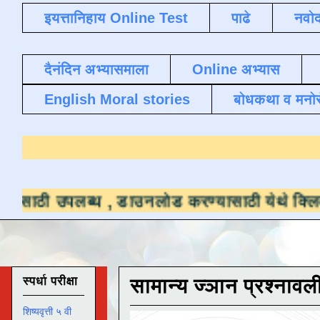
इयत्तानिहाय Online Test
पाढे
नवोद
दैनंदिन अभ्यासमाला
Online अभ्यास
English Moral stories
बोधकथा व मनो
ध ,
डाउनलोड करण्यासाठी येथे क्लिक करा
.
स्पर्धा परीक्षा
सामान्य ज्ञान प्रश्नावल
शिष्यवृत्ती ५ वी