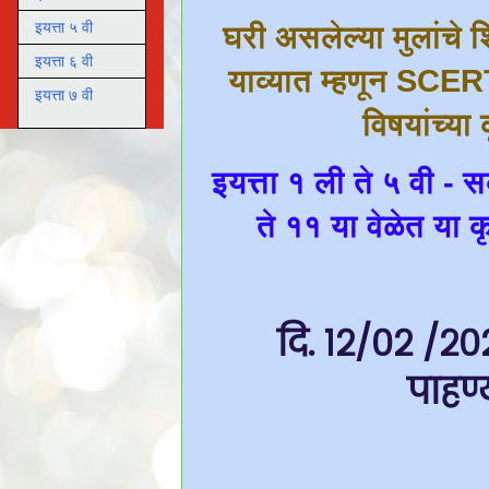
इयत्ता ५ वी
घरी असलेल्या मुलांचे श
इयत्ता ६ वी
याव्यात म्हणून SCERT
इयत्ता ७ वी
विषयांच्या
इयत्ता १ ली ते ५ वी - 
ते ११ या वेळेत या क
दि. १२/०२ /२०२
पाहण्