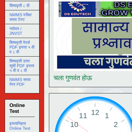
शिष्यवृत्ती ८ वी
NMMS परीक्षा
सराव टेस्ट
नवोदय /
JNVST
शिष्यवृत्ती पेपर्स
PDF इयत्ता ५ वी
व ८ वी
शिष्यवृत्ती उत्तर
सूची PDF इयत्ता
५ वी व ८ वी
चला गुणवंत होऊ
NMMS सराव
पेपर PDF
Online
Test
इयत्तानिहाय
Online Test