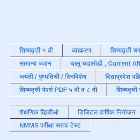
शिष्यवृत्ती ५ वी
व्याकरण
शिष्यवृत्ती स
सामान्य ज्ञान
चालू घडामोडी , Current Af
जयंती / पुण्यतिथी / दिनविशेष
विद्याप्रवेश पह
शिष्यवृत्ती पेपर्स PDF ५ वी व ८ वी
शिष्यवृत्
शैक्षणिक व्हिडीओ
डिजिटल वार्षिक नियोजन
NMMS परीक्षा सराव टेस्ट