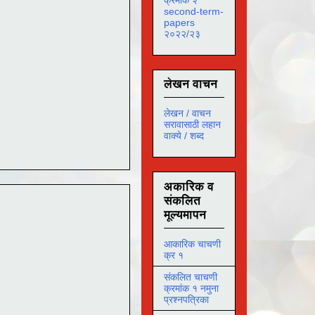
second-term-
papers
२०२२/२३
लेखन वाचन
लेखन / वाचन
सरावासाठी लहान
वाक्ये / शब्द
अकारिक व
संकलित
मूल्यमापन
आकारिक चाचणी
क्र १
संकलित चाचणी
क्रमांक १ नमुना
प्रश्नपत्रिका