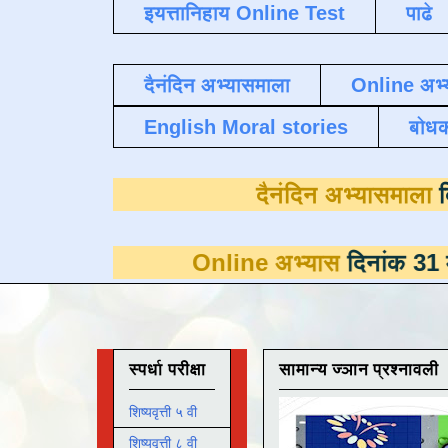
इयत्तानिहाय Online Test
पाढे
दैनंदिन अभ्यासमाला
Online अभ्
English Moral stories
बोध
दैनंदिन अ
Online अभ्यास
दिनांक 31 मार्च पर्यं
स्पर्धा परीक्षा
सामान्य ज्ञान प्रश्नावली
शिष्यवृत्ती ५ वी
शिष्यवृत्ती ८ वी