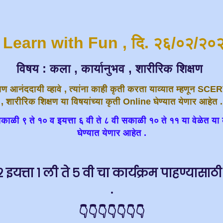
, Learn with Fun , दि. २६/०२/२
विषय : कला , कार्यानुभव , शारीरिक शिक्षण
्षण आनंददायी व्हावे , त्यांना काही कृती करता याव्यात म्हणून SCE
, शारीरिक शिक्षण या विषयांच्या कृती Online घेण्यात येणार आहेत .
 सकाळी ९ ते १० व इयत्ता ६ वी ते ८ वी सकाळी १० ते ११ या वेळेत या 
घेण्यात येणार आहेत .
 इयत्ता १ ली ते ५ वी चा कार्यक्रम पाहण्यासाठ
.
👇👇👇👇👇👇👇