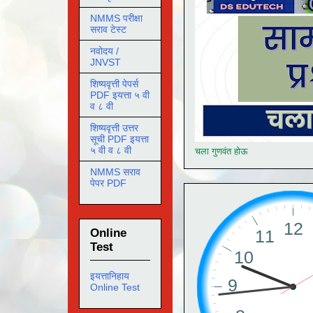
NMMS परीक्षा
सराव टेस्ट
नवोदय /
JNVST
शिष्यवृत्ती पेपर्स
PDF इयत्ता ५ वी
व ८ वी
शिष्यवृत्ती उत्तर
सूची PDF इयत्ता
५ वी व ८ वी
चला गुणवंत होऊ
NMMS सराव
पेपर PDF
Online
Test
इयत्तानिहाय
Online Test