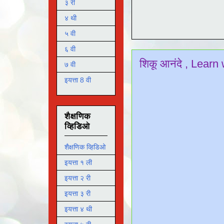
३ री
४ थी
५ वी
६ वी
शिकू आनंदे , Learn 
७ वी
इयत्ता 8 वी
शैक्षणिक
व्हिडिओ
शैक्षणिक व्हिडिओ
इयत्ता १ ली
इयत्ता २ री
इयत्ता ३ री
इयत्ता ४ थी