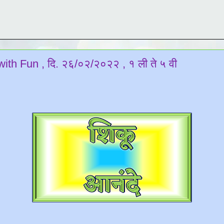
with Fun , दि. २६/०२/२०२२ , १ ली ते ५ वी