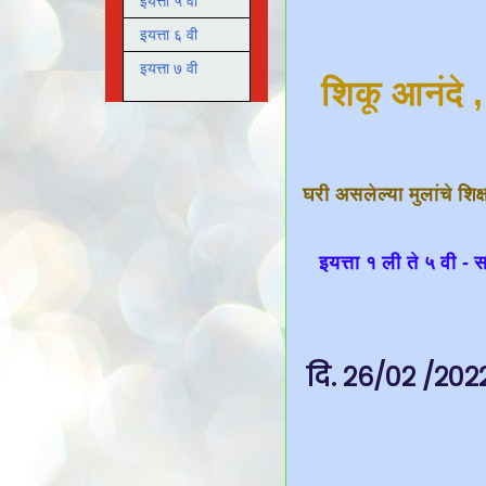
इयत्ता ५ वी
इयत्ता ६ वी
इयत्ता ७ वी
शिकू आनंदे 
घरी असलेल्या मुलांचे शिक
इयत्ता १ ली ते ५ वी -
दि. २६/०२ /२०२२