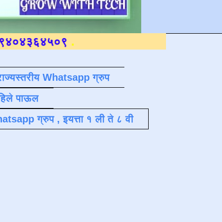
५०९
.
राज्यस्तरीय Whatsapp ग्रुप
पहिले पाऊल
atsapp ग्रुप , इयत्ता १ ली ते ८ वी