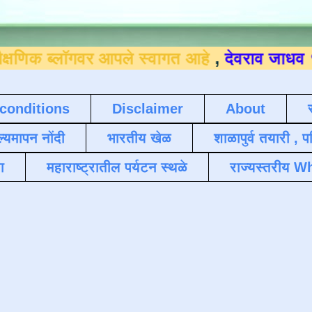
लॉगवर आपले स्वागत आहे
,
देवराव जाधव ९४०४३६४
conditions
Disclaimer
About
ल्यमापन नोंदी
भारतीय खेळ
शाळापुर्व तयारी , 
ा
महाराष्ट्रातील पर्यटन स्थळे
राज्यस्तरीय Wh