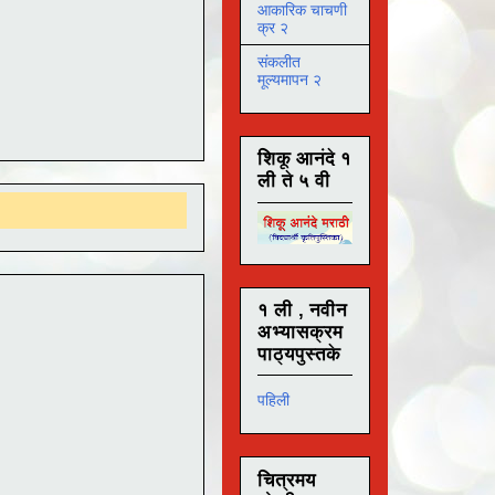
आकारिक चाचणी
क्र २
संकलीत
मूल्यमापन २
शिकू आनंदे १
ली ते ५ वी
१ ली , नवीन
अभ्यासक्रम
पाठ्यपुस्तके
पहिली
चित्रमय