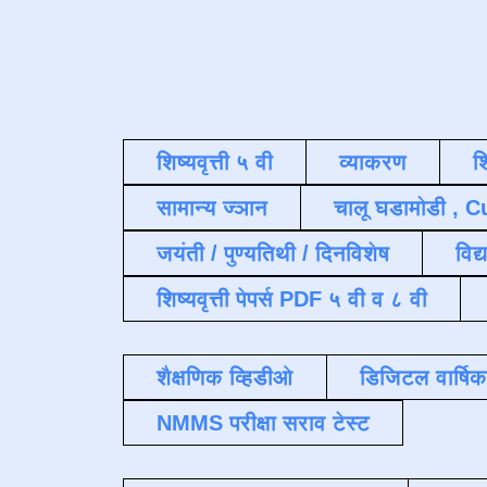
शिष्यवृत्ती ५ वी
व्याकरण
श
सामान्य ज्ञान
चालू घडामोडी , C
जयंती / पुण्यतिथी / दिनविशेष
विद्
शिष्यवृत्ती पेपर्स PDF ५ वी व ८ वी
शैक्षणिक व्हिडीओ
डिजिटल वार्षि
NMMS परीक्षा सराव टेस्ट