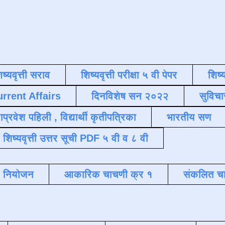
िष्यवृत्ती सराव
शिष्यवृत्ती परीक्षा ५ वी पेपर
शिष्य
urrent Affairs
दिनविशेष सन २०२२
सुविचा
याप्रवेश पहिली , विद्यार्थी कृतीपत्रिका
भारतीय सण
शिष्यवृत्ती उत्तर सूची PDF ५ वी व ८ वी
क नियोजन
आकारिक चाचणी क्र १
संकलित चा