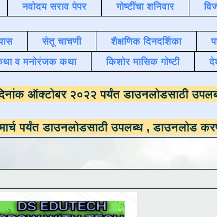
नवोदय सराव पेपर
गोष्टींचा शनिवार
विज
यास
सेतू चाचणी
शैक्षणिक दिनदर्शिका
प
कथा व मनोरंजक कथा
किशोर मासिक गोष्टी
दे
भ्यासमाला
दिनांक ऑक्टोबर २०२२ पर्यंत डाउनलोड
त डाउनलोडसाठी उपलब्ध ,
डाउनलोड करण्यासाठी येथ