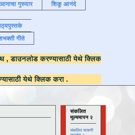
्ञानाचा गुरुवार
शिकू आनंदे
ाठ्यपुस्तके
शभक्ती गीते
साठी उपलब्ध ,
डाउनलोड करण्यासाठी येथे क्लिक
े क्लिक करा
.
संकलित
मूल्यमापन २
संकलित चाचणी
क्रमांक २