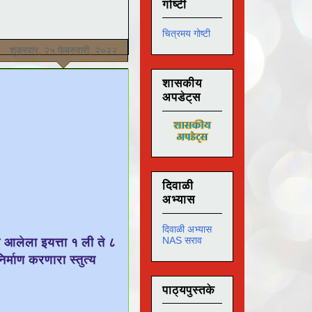
गोष्टी
चित्रमय गोष्टी
शुक्रवार, २५ फेब्रुवारी, २०२२
शासकीय
अपडेट्स
दिवाळी
अभ्यास
दिवाळी अभ्यास
NAS सराव
ात आलेला इयत्ता १ ली ते ८
िर्माण करणारा स्तुत्य
पाठ्यपुस्तके