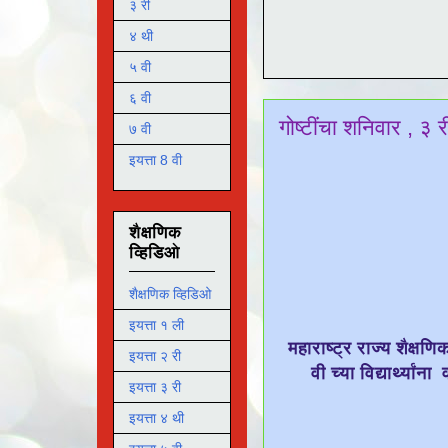
३ री
४ थी
५ वी
६ वी
गोष्टींचा शनिवार , 
७ वी
इयत्ता 8 वी
शैक्षणिक
व्हिडिओ
शैक्षणिक व्हिडिओ
इयत्ता १ ली
महाराष्ट्र राज्य शैक्षणि
इयत्ता २ री
वी च्या विद्यार्थ्या
इयत्ता ३ री
इयत्ता ४ थी