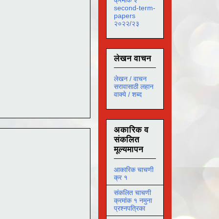
second-term-
papers
२०२२/२३
लेखन वाचन
लेखन / वाचन
सरावासाठी लहान
वाक्ये / शब्द
अकारिक व
संकलित
मूल्यमापन
आकारिक चाचणी
क्र १
संकलित चाचणी
क्रमांक १ नमुना
प्रश्नपत्रिका