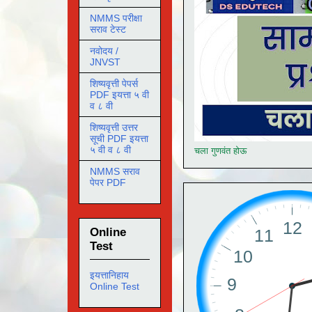
NMMS परीक्षा
सराव टेस्ट
नवोदय /
JNVST
शिष्यवृत्ती पेपर्स
PDF इयत्ता ५ वी
व ८ वी
शिष्यवृत्ती उत्तर
सूची PDF इयत्ता
५ वी व ८ वी
चला गुणवंत होऊ
NMMS सराव
पेपर PDF
Online
Test
इयत्तानिहाय
Online Test