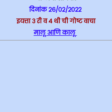
दिनांक २६/०२/२०२२
इयत्ता ३ री व ४ थी ची गोष्ट वाचा
मालू आणि कालू