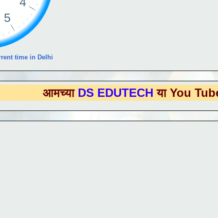
rent time in Delhi
मच्या
DS EDUTECH
या You Tube Channe