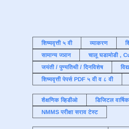
शिष्यवृत्ती ५ वी
व्याकरण
श
सामान्य ज्ञान
चालू घडामोडी , C
जयंती / पुण्यतिथी / दिनविशेष
विद्
शिष्यवृत्ती पेपर्स PDF ५ वी व ८ वी
शैक्षणिक व्हिडीओ
डिजिटल वार्षि
NMMS परीक्षा सराव टेस्ट