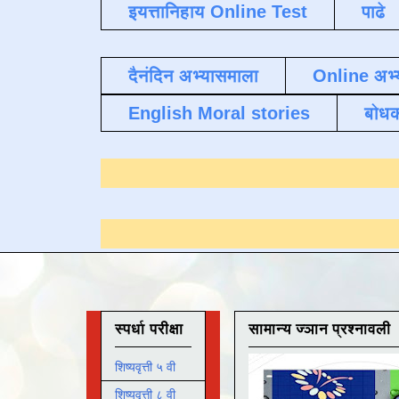
इयत्तानिहाय Online Test
पाढे
दैनंदिन अभ्यासमाला
Online अभ्
English Moral stories
बोध
यासाठी येथे क्लिक करा
.
स्पर्धा परीक्षा
सामान्य ज्ञान प्रश्नावली
शिष्यवृत्ती ५ वी
शिष्यवृत्ती ८ वी