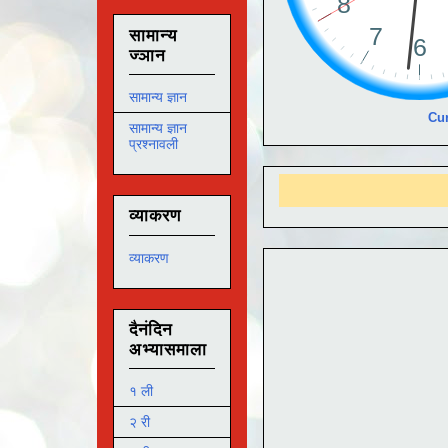
सामान्य
ज्ञान
सामान्य ज्ञान
Cur
सामान्य ज्ञान
प्रश्नावली
आ
व्याकरण
व्याकरण
दैनंदिन
अभ्यासमाला
१ ली
२ री