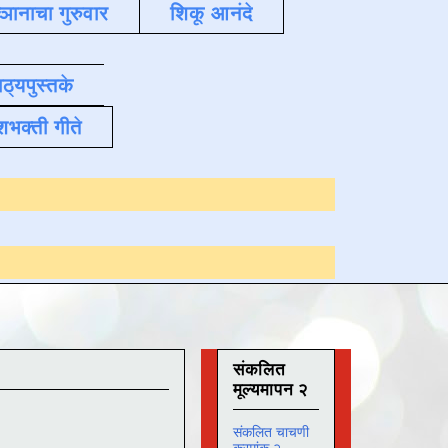
्ञानाचा गुरुवार
शिकू आनंदे
ाठ्यपुस्तके
शभक्ती गीते
Online अभ्यास
दिना
संकलित
मूल्यमापन २
संकलित चाचणी
क्रमांक २