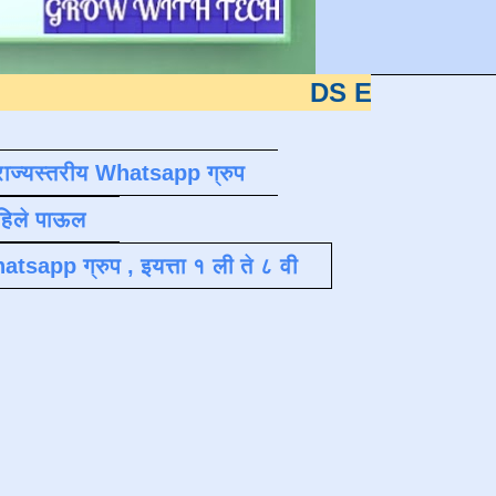
DS EDUTECH
या शैक्षणि
राज्यस्तरीय Whatsapp ग्रुप
पहिले पाऊल
atsapp ग्रुप , इयत्ता १ ली ते ८ वी