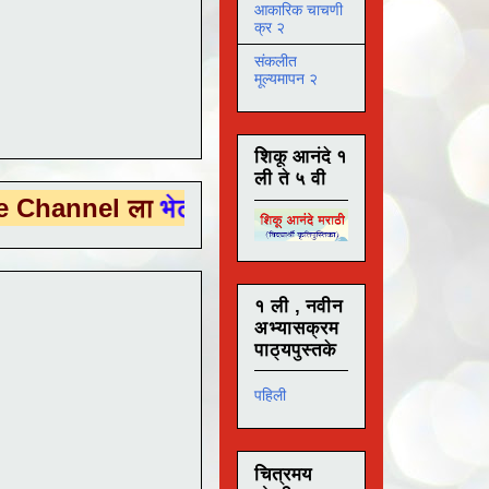
आकारिक चाचणी
क्र २
संकलीत
मूल्यमापन २
शिकू आनंदे १
ली ते ५ वी
l ला
भेट देण्यासाठी येथे क्लिक करा .
१ ली , नवीन
अभ्यासक्रम
पाठ्यपुस्तके
पहिली
चित्रमय