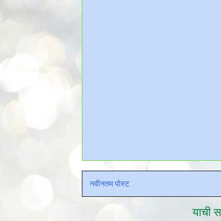
नवीनतम पोस्ट
याची सद