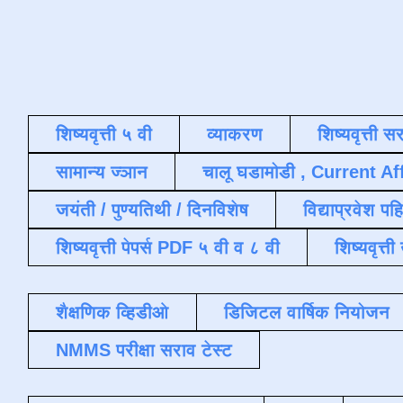
शिष्यवृत्ती ५ वी
व्याकरण
शिष्यवृत्ती स
सामान्य ज्ञान
चालू घडामोडी , Current Af
जयंती / पुण्यतिथी / दिनविशेष
विद्याप्रवेश पह
शिष्यवृत्ती पेपर्स PDF ५ वी व ८ वी
शिष्यवृत्
शैक्षणिक व्हिडीओ
डिजिटल वार्षिक नियोजन
NMMS परीक्षा सराव टेस्ट