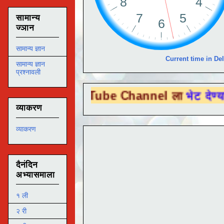
सामान्य
ज्ञान
सामान्य ज्ञान
Current time in Del
सामान्य ज्ञान
प्रश्नावली
ou Tube Channel ला
भेट देण्यासाठी येथे क्ल
व्याकरण
व्याकरण
दैनंदिन
अभ्यासमाला
१ ली
२ री