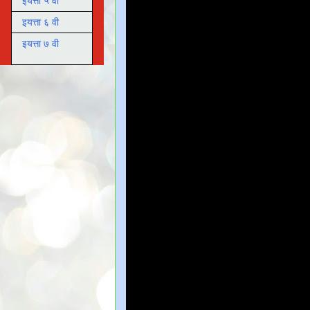
इयत्ता ५ वी
इयत्ता ६ वी
इयत्ता ७ वी