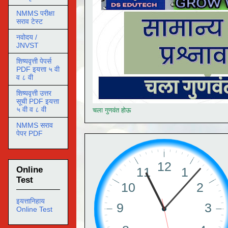
NMMS परीक्षा
सराव टेस्ट
नवोदय /
JNVST
शिष्यवृत्ती पेपर्स
PDF इयत्ता ५ वी
व ८ वी
शिष्यवृत्ती उत्तर
सूची PDF इयत्ता
५ वी व ८ वी
चला गुणवंत होऊ
NMMS सराव
पेपर PDF
Online
Test
इयत्तानिहाय
Online Test