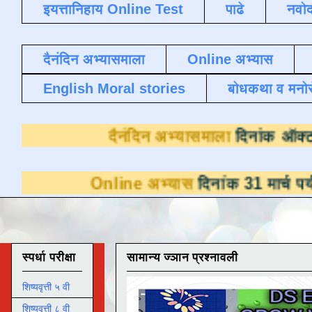
इयत्तानिहाय Online Test
पाढे
नवोद
दैनंदिन अभ्यासमाला
Online अभ्यास
English Moral stories
बोधकथा व मनो
दैनंदिन अभ्यासम
nline अभ्यास
दिनांक 31 मार्च पर्यंत डाउनलोडसा
स्पर्धा परीक्षा
सामान्य ज्ञान प्रश्नावली
शिष्यवृत्ती ५ वी
शिष्यवृत्ती ८ वी