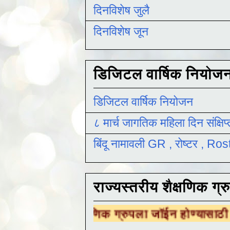
दिनविशेष जुलै
दिनविशेष जून
डिजिटल वार्षिक नियोज
डिजिटल वार्षिक नियोजन
८ मार्च जागतिक महिला दिन संक्षिप
बिंदू नामावली GR , रोष्टर , R
राज्यस्तरीय शैक्षणिक ग्र
 शैक्षणिक ग्रुपला जॉईन होण्यासाठी
येथे क्लिक करा 