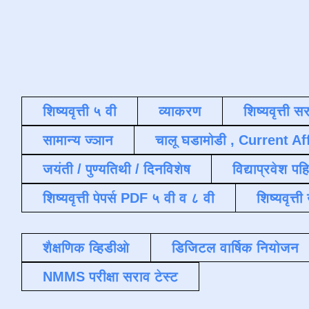
शिष्यवृत्ती ५ वी
व्याकरण
शिष्यवृत्ती स
सामान्य ज्ञान
चालू घडामोडी , Current Af
जयंती / पुण्यतिथी / दिनविशेष
विद्याप्रवेश पह
शिष्यवृत्ती पेपर्स PDF ५ वी व ८ वी
शिष्यवृत्
शैक्षणिक व्हिडीओ
डिजिटल वार्षिक नियोजन
NMMS परीक्षा सराव टेस्ट