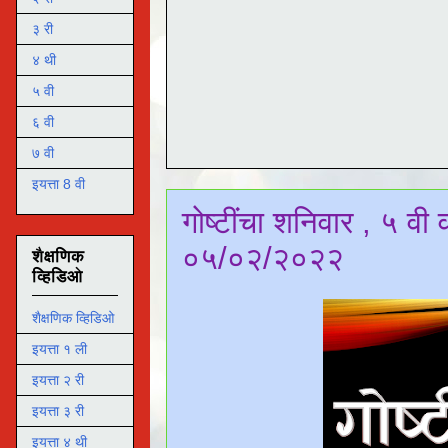
३ री
४ थी
५ वी
६ वी
७ वी
इयत्ता 8 वी
गोष्टींचा शनिवार , ५ वी
०५/०२/२०२२
शैक्षणिक
व्हिडिओ
शैक्षणिक व्हिडिओ
इयत्ता १ ली
इयत्ता २ री
इयत्ता ३ री
इयत्ता ४ थी