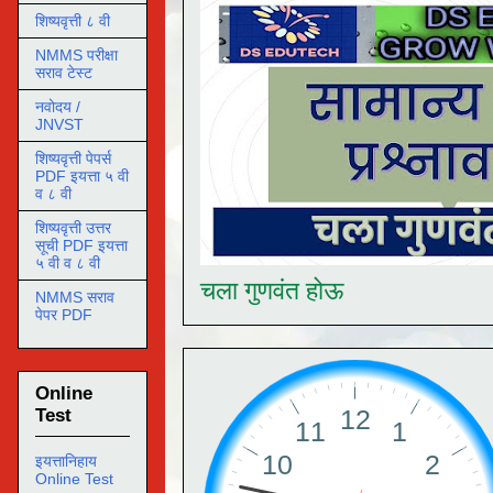
शिष्यवृत्ती ८ वी
NMMS परीक्षा
सराव टेस्ट
नवोदय /
JNVST
शिष्यवृत्ती पेपर्स
PDF इयत्ता ५ वी
व ८ वी
शिष्यवृत्ती उत्तर
सूची PDF इयत्ता
५ वी व ८ वी
चला गुणवंत होऊ
NMMS सराव
पेपर PDF
Online
Test
इयत्तानिहाय
Online Test