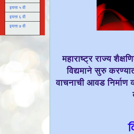
इयत्ता ५ वी
इयत्ता ६ वी
इयत्ता ७ वी
महाराष्ट्र राज्य शैक्ष
विद्यमाने सुरु करण्यात
वाचनाची आवड निर्माण व्ह
द