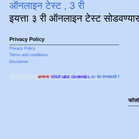
ऑनलाइन टेस्ट , 3 री
इयत्ता ३ री ऑनलाइन टेस्ट सोडवण्या
Privacy Policy
Privacy Policy
Terms and conditions
Disclaimer
च्या
YOUTUBE CHANNEL
ला भेट देण्यासाठी क्लिक करा
.
फॉल