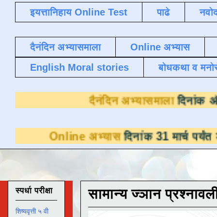
इयत्तानिहाय Online Test
पाढे
नवोद
दैनंदिन अभ्यासमाला
Online अभ्यास
English Moral stories
बोधकथा व मनो
दैनंदिन अभ्य
ine अभ्यास
दिनांक 31 मार्च पर्यंत डाउनलोडसाठी
स्पर्धा परीक्षा
सामान्य ज्ञान प्रश्नावल
शिष्यवृत्ती ५ वी