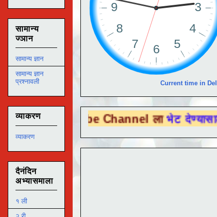
सामान्य
ज्ञान
सामान्य ज्ञान
सामान्य ज्ञान
प्रश्नावली
Current time in Del
व्याकरण
u Tube Channel ला
भेट देण्यासाठी येथे क्लिक 
व्याकरण
दैनंदिन
अभ्यासमाला
१ ली
२ री