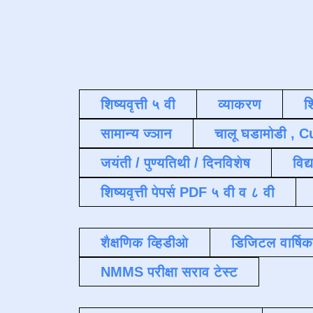
शिष्यवृत्ती ५ वी
व्याकरण
श
सामान्य ज्ञान
चालू घडामोडी , C
जयंती / पुण्यतिथी / दिनविशेष
विद्
शिष्यवृत्ती पेपर्स PDF ५ वी व ८ वी
शैक्षणिक व्हिडीओ
डिजिटल वार्षि
NMMS परीक्षा सराव टेस्ट