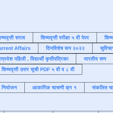
िष्यवृत्ती सराव
शिष्यवृत्ती परीक्षा ५ वी पेपर
शिष्य
urrent Affairs
दिनविशेष सन २०२२
सुविचा
याप्रवेश पहिली , विद्यार्थी कृतीपत्रिका
भारतीय सण
शिष्यवृत्ती उत्तर सूची PDF ५ वी व ८ वी
क नियोजन
आकारिक चाचणी क्र १
संकलित चा