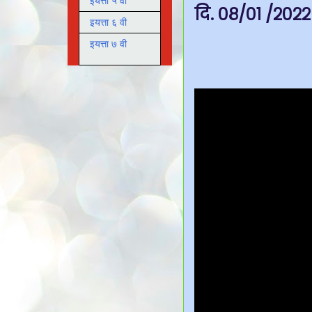
इयत्ता ५ वी
दि. ०८/०१ /२०२२ 
इयत्ता ६ वी
इयत्ता ७ वी