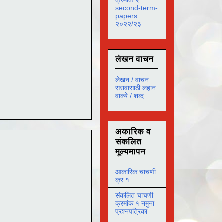
second-term-
papers
२०२२/२३
लेखन वाचन
लेखन / वाचन
सरावासाठी लहान
वाक्ये / शब्द
अकारिक व
संकलित
मूल्यमापन
आकारिक चाचणी
क्र १
संकलित चाचणी
क्रमांक १ नमुना
प्रश्नपत्रिका