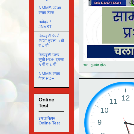
NMMS परीक्षा
सराव टेस्ट
नवोदय /
JNVST
शिष्यवृत्ती पेपर्स
PDF इयत्ता ५ वी
व ८ वी
शिष्यवृत्ती उत्तर
सूची PDF इयत्ता
५ वी व ८ वी
चला गुणवंत होऊ
NMMS सराव
पेपर PDF
Online
Test
इयत्तानिहाय
Online Test