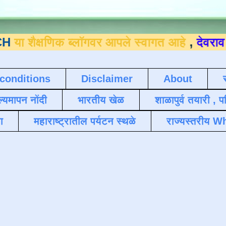
णिक ब्लॉगवर आपले स्वागत आहे
,
देवराव जाधव ९
conditions
Disclaimer
About
ल्यमापन नोंदी
भारतीय खेळ
शाळापुर्व तयारी , 
ा
महाराष्ट्रातील पर्यटन स्थळे
राज्यस्तरीय Wh