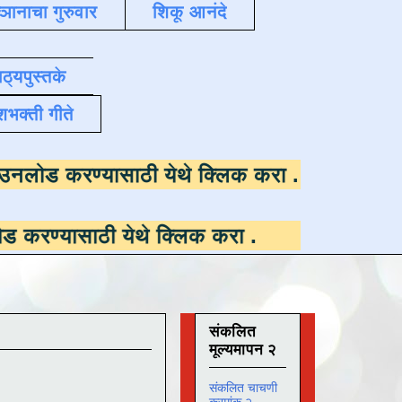
्ञानाचा गुरुवार
शिकू आनंदे
ाठ्यपुस्तके
शभक्ती गीते
उपलब्ध ,
डाउनलोड करण्यासाठी येथे क्लिक करा
.
ी येथे क्लिक करा
.
संकलित
मूल्यमापन २
संकलित चाचणी
क्रमांक २