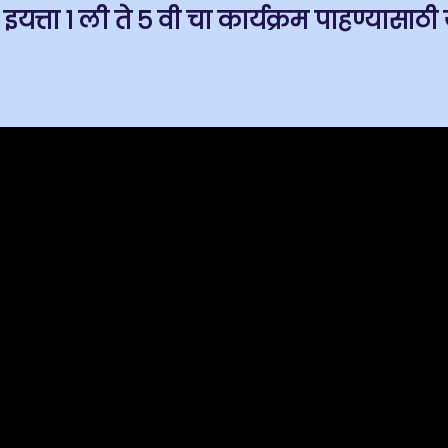
इयत्ता १ ली ते ५ वी चा कार्यक्रम पाहण्यासाठी