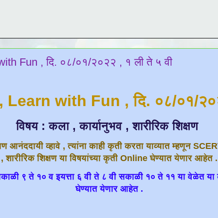
with Fun , दि. ०८/०१/२०२२ , १ ली ते ५ वी
, Learn with Fun , दि. ०८/०१/२
विषय : कला , कार्यानुभव , शारीरिक शिक्षण
्षण आनंददायी व्हावे , त्यांना काही कृती करता याव्यात म्हणून SCE
, शारीरिक शिक्षण या विषयांच्या कृती Online घेण्यात येणार आहेत .
 सकाळी ९ ते १० व इयत्ता ६ वी ते ८ वी सकाळी १० ते ११ या वेळेत या 
घेण्यात येणार आहेत .