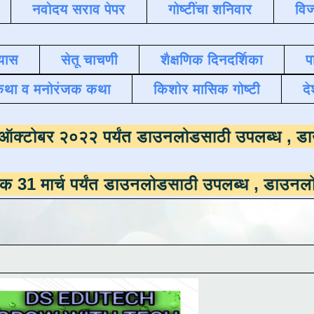
नवोदय सराव पेपर
गोष्टींचा शनिवार
विज
यास
सेतू चाचणी
शैक्षणिक दिनदर्शिका
प
कथा व मनोरंजक कथा
किशोर मासिक गोष्टी
दे
माला
दिनांक ऑक्टोबर २०२२ पर्यंत डाउनलोडसाठी 
 पर्यंत डाउनलोडसाठी उपलब्ध ,
डाउनलोड करण्यासाठ