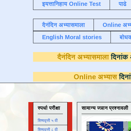
इयत्तानिहाय Online Test
पाढे
दैनंदिन अभ्यासमाला
Online अभ्
English Moral stories
बोध
दैनंदिन अभ्यास
Online अभ्यास
दिनांक 31 मार्च
स्पर्धा परीक्षा
सामान्य ज्ञान प्रश्नावली
शिष्यवृत्ती ५ वी
शिष्यवृत्ती ८ वी