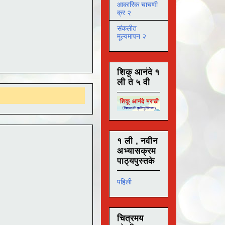
आकारिक चाचणी
क्र २
संकलीत
मूल्यमापन २
शिकू आनंदे १
ली ते ५ वी
१ ली , नवीन
अभ्यासक्रम
पाठ्यपुस्तके
पहिली
चित्रमय