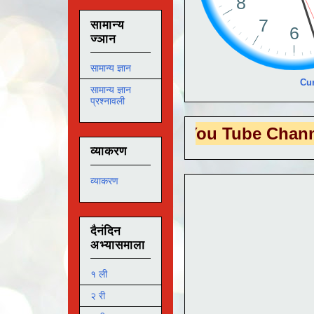
सामान्य
ज्ञान
सामान्य ज्ञान
Cur
सामान्य ज्ञान
प्रश्नावली
 EDUTECH
या You Tube Channel ला
भेट 
व्याकरण
व्याकरण
दैनंदिन
अभ्यासमाला
१ ली
२ री