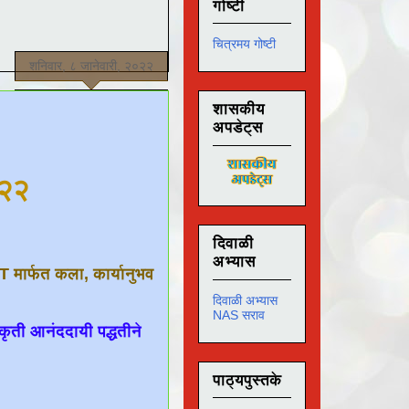
गोष्टी
चित्रमय गोष्टी
शनिवार, ८ जानेवारी, २०२२
शासकीय
अपडेट्स
०२२
दिवाळी
अभ्यास
RT मार्फत कला, कार्यानुभव
दिवाळी अभ्यास
NAS सराव
कृती आनंददायी पद्धतीने
पाठ्यपुस्तके