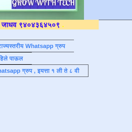
४०४३६४५०९
.
राज्यस्तरीय Whatsapp ग्रुप
पहिले पाऊल
atsapp ग्रुप , इयत्ता १ ली ते ८ वी