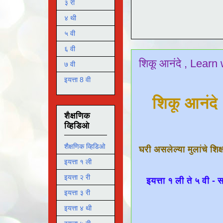
३ री
४ थी
५ वी
६ वी
शिकू आनंदे , Learn 
७ वी
इयत्ता 8 वी
शिकू आनंदे 
शैक्षणिक
व्हिडिओ
शैक्षणिक व्हिडिओ
घरी असलेल्या मुलांचे शिक
इयत्ता १ ली
इयत्ता २ री
इयत्ता १ ली ते ५ वी -
इयत्ता ३ री
इयत्ता ४ थी