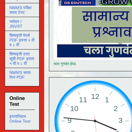
NMMS परीक्षा
सराव टेस्ट
नवोदय /
JNVST
शिष्यवृत्ती पेपर्स
PDF इयत्ता ५ वी
व ८ वी
शिष्यवृत्ती उत्तर
सूची PDF इयत्ता
५ वी व ८ वी
चला गुणवंत होऊ
NMMS सराव
पेपर PDF
Online
Test
इयत्तानिहाय
Online Test