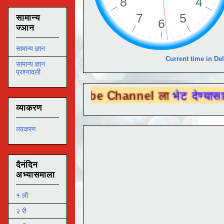
सामान्य
ज्ञान
सामान्य ज्ञान
Current time in Del
सामान्य ज्ञान
प्रश्नावली
u Tube Channel ला
भेट देण्यासाठी येथे क्लिक
व्याकरण
व्याकरण
दैनंदिन
अभ्यासमाला
१ ली
२ री