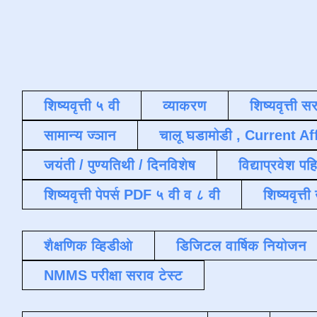
शिष्यवृत्ती ५ वी
व्याकरण
शिष्यवृत्ती स
सामान्य ज्ञान
चालू घडामोडी , Current Af
जयंती / पुण्यतिथी / दिनविशेष
विद्याप्रवेश पह
शिष्यवृत्ती पेपर्स PDF ५ वी व ८ वी
शिष्यवृत्
शैक्षणिक व्हिडीओ
डिजिटल वार्षिक नियोजन
NMMS परीक्षा सराव टेस्ट