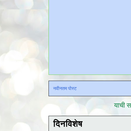
नवीनतम पोस्ट
याची सद
दिनविशेष