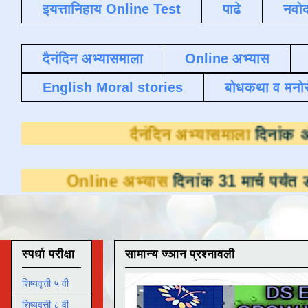
इयत्तानिहाय Online Test
पाढे
नवोद
दैनंदिन अभ्यासमाला
Online अभ्यास
English Moral stories
बोधकथा व मनो
दैनंदिन अभ्य
ine अभ्यास
दिनांक 31 मार्च पर्यंत डाउनलोडसाठी
स्पर्धा परीक्षा
सामान्य ज्ञान प्रश्नावली
शिष्यवृत्ती ५ वी
शिष्यवृत्ती ८ वी