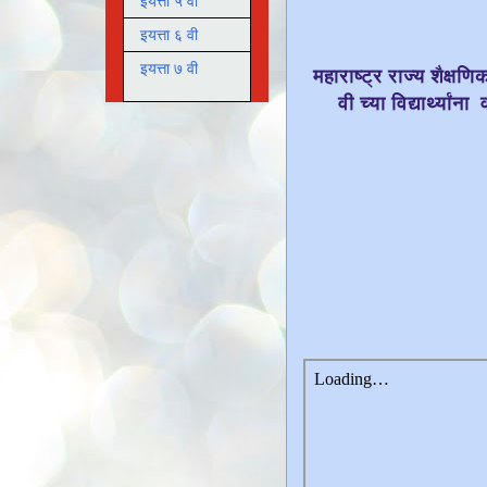
इयत्ता ५ वी
इयत्ता ६ वी
इयत्ता ७ वी
महाराष्ट्र राज्य शैक्षणि
वी च्या विद्यार्थ्या