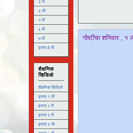
३ री
४ थी
५ वी
६ वी
गोष्टींचा शनिवार , 
७ वी
इयत्ता 8 वी
शैक्षणिक
व्हिडिओ
शैक्षणिक व्हिडिओ
इयत्ता १ ली
इयत्ता २ री
इयत्ता ३ री
इयत्ता ४ थी