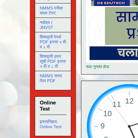
NMMS परीक्षा
सराव टेस्ट
नवोदय /
JNVST
शिष्यवृत्ती पेपर्स
PDF इयत्ता ५ वी
व ८ वी
शिष्यवृत्ती उत्तर
सूची PDF इयत्ता
५ वी व ८ वी
चला गुणवंत होऊ
NMMS सराव
पेपर PDF
Online
Test
इयत्तानिहाय
Online Test