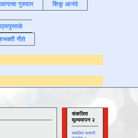
्ञानाचा गुरुवार
शिकू आनंदे
ाठ्यपुस्तके
शभक्ती गीते
Online अभ्यास
दिनांक
संकलित
मूल्यमापन २
संकलित चाचणी
क्रमांक २