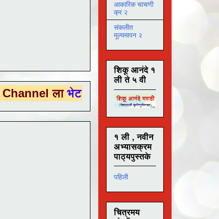
आकारिक चाचणी
क्र २
संकलीत
मूल्यमापन २
शिकू आनंदे १
ली ते ५ वी
 ला
भेट देण्यासाठी येथे क्लिक करा .
१ ली , नवीन
अभ्यासक्रम
पाठ्यपुस्तके
पहिली
चित्रमय