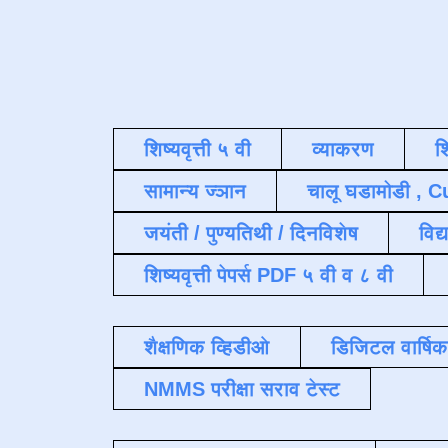
शिष्यवृत्ती ५ वी
व्याकरण
श
सामान्य ज्ञान
चालू घडामोडी , C
जयंती / पुण्यतिथी / दिनविशेष
विद्
शिष्यवृत्ती पेपर्स PDF ५ वी व ८ वी
शैक्षणिक व्हिडीओ
डिजिटल वार्षि
NMMS परीक्षा सराव टेस्ट