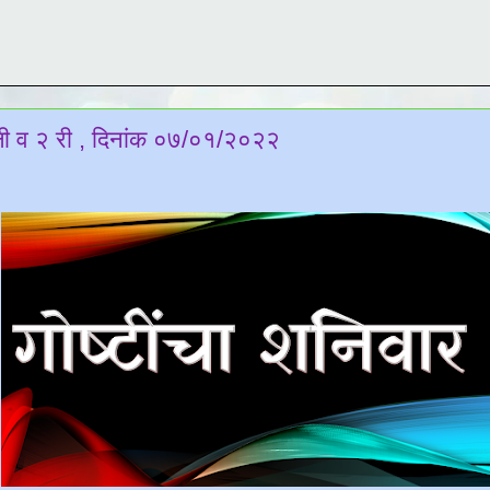
१ ली व २ री , दिनांक ०७/०१/२०२२