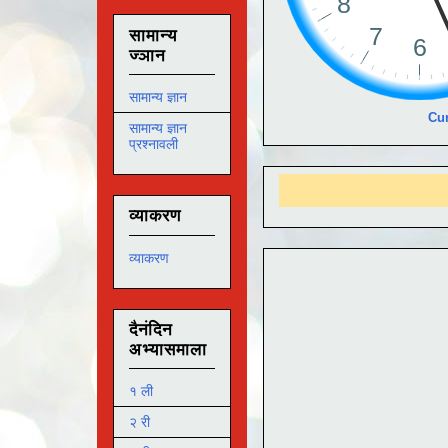
सामान्य
ज्ञान
सामान्य ज्ञान
Cur
सामान्य ज्ञान
प्रश्नावली
आ
व्याकरण
व्याकरण
दैनंदिन
अभ्यासमाला
१ ली
२ री