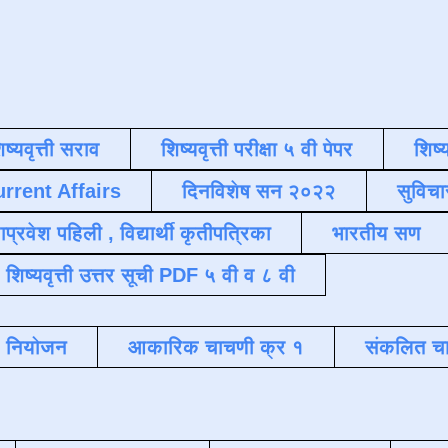
िष्यवृत्ती सराव
शिष्यवृत्ती परीक्षा ५ वी पेपर
शिष्य
urrent Affairs
दिनविशेष सन २०२२
सुविचा
याप्रवेश पहिली , विद्यार्थी कृतीपत्रिका
भारतीय सण
शिष्यवृत्ती उत्तर सूची PDF ५ वी व ८ वी
क नियोजन
आकारिक चाचणी क्र १
संकलित चा