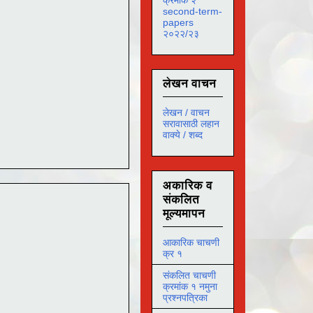
second-term-
papers
२०२२/२३
लेखन वाचन
लेखन / वाचन
सरावासाठी लहान
वाक्ये / शब्द
अकारिक व
संकलित
मूल्यमापन
आकारिक चाचणी
क्र १
संकलित चाचणी
क्रमांक १ नमुना
प्रश्नपत्रिका