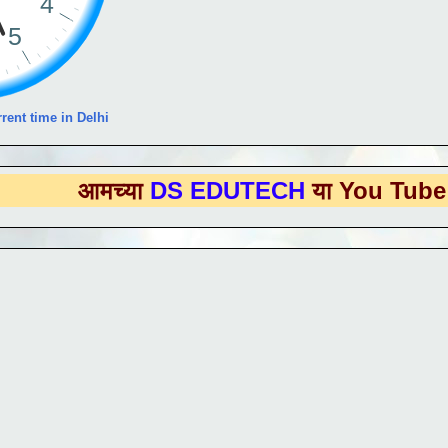
rent time in Delhi
मच्या
DS EDUTECH
या You Tube Channel