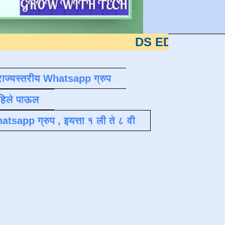
DS EDUTECH
या शैक्षणिक 
राज्यस्तरीय Whatsapp ग्रुप
पहिले पाऊल
atsapp ग्रुप , इयत्ता १ ली ते ८ वी