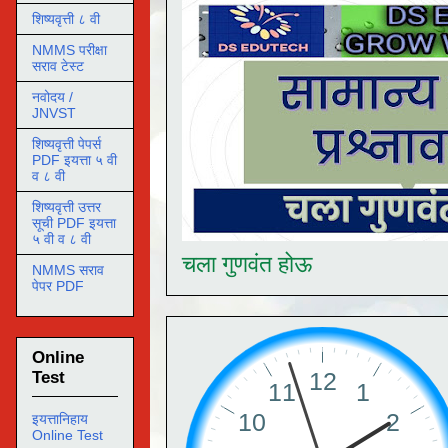
शिष्यवृत्ती ८ वी
NMMS परीक्षा
सराव टेस्ट
नवोदय /
JNVST
शिष्यवृत्ती पेपर्स
PDF इयत्ता ५ वी
व ८ वी
शिष्यवृत्ती उत्तर
सूची PDF इयत्ता
५ वी व ८ वी
चला गुणवंत होऊ
NMMS सराव
पेपर PDF
Online
Test
इयत्तानिहाय
Online Test