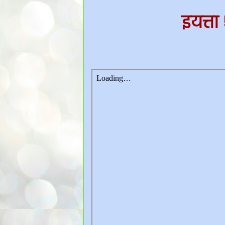
इयत्ता