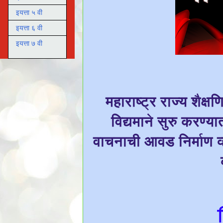
इयत्ता ५ वी
इयत्ता ६ वी
इयत्ता ७ वी
महाराष्ट्र राज्य शैक्ष
विद्यमाने सुरु करण्यात
वाचनाची आवड निर्माण व्ह