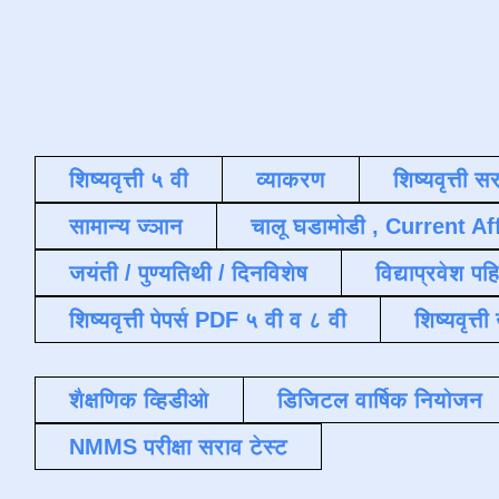
शिष्यवृत्ती ५ वी
व्याकरण
शिष्यवृत्ती स
सामान्य ज्ञान
चालू घडामोडी , Current Af
जयंती / पुण्यतिथी / दिनविशेष
विद्याप्रवेश पह
शिष्यवृत्ती पेपर्स PDF ५ वी व ८ वी
शिष्यवृत्
शैक्षणिक व्हिडीओ
डिजिटल वार्षिक नियोजन
NMMS परीक्षा सराव टेस्ट