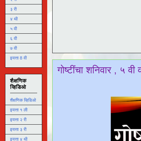
३ री
४ थी
५ वी
६ वी
७ वी
इयत्ता 8 वी
गोष्टींचा शनिवार , ५ व
शैक्षणिक
व्हिडिओ
शैक्षणिक व्हिडिओ
इयत्ता १ ली
इयत्ता २ री
इयत्ता ३ री
इयत्ता ४ थी