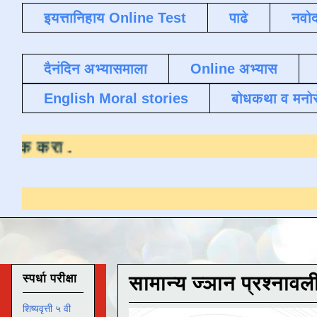
इयत्तानिहाय Online Test
पाढे
नवोद
दैनंदिन अभ्यासमाला
Online अभ्यास
English Moral stories
बोधकथा व मनो
ासाठी येथे क्लिक करा
.
स्पर्धा परीक्षा
सामान्य ज्ञान प्रश्नावल
शिष्यवृत्ती ५ वी