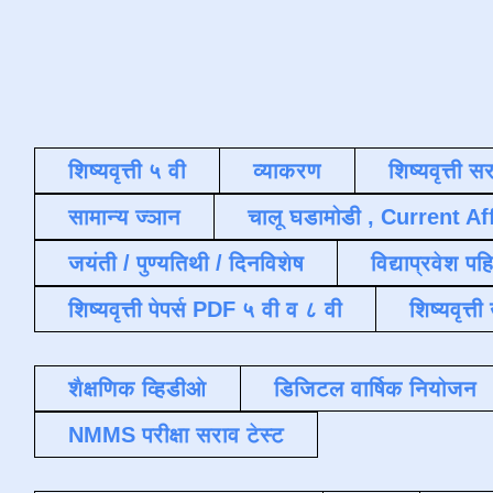
शिष्यवृत्ती ५ वी
व्याकरण
शिष्यवृत्ती स
सामान्य ज्ञान
चालू घडामोडी , Current Af
जयंती / पुण्यतिथी / दिनविशेष
विद्याप्रवेश पह
शिष्यवृत्ती पेपर्स PDF ५ वी व ८ वी
शिष्यवृत्
शैक्षणिक व्हिडीओ
डिजिटल वार्षिक नियोजन
NMMS परीक्षा सराव टेस्ट