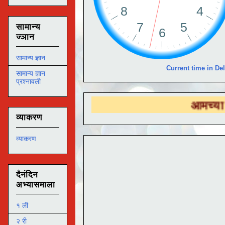
सामान्य
ज्ञान
सामान्य ज्ञान
Current time in Del
सामान्य ज्ञान
प्रश्नावली
आमच्या
DS EDUT
व्याकरण
व्याकरण
दैनंदिन
अभ्यासमाला
१ ली
२ री