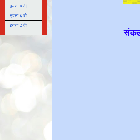
इयत्ता ५ वी
इयत्ता ६ वी
इयत्ता ७ वी
संक