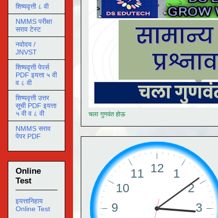
शिष्यवृत्ती ८ वी
NMMS परीक्षा
सराव टेस्ट
नवोदय /
JNVST
शिष्यवृत्ती पेपर्स
PDF इयत्ता ५ वी
व ८ वी
शिष्यवृत्ती उत्तर
सूची PDF इयत्ता
५ वी व ८ वी
चला गुणवंत होऊ
NMMS सराव
पेपर PDF
Online
Test
इयत्तानिहाय
Online Test