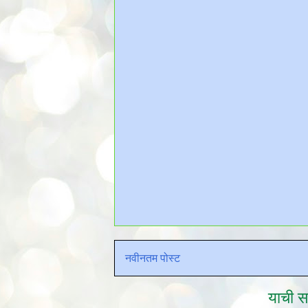
नवीनतम पोस्ट
याची सद