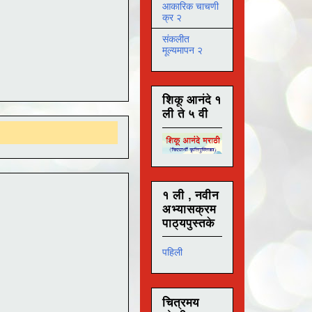
आकारिक चाचणी
क्र २
संकलीत
मूल्यमापन २
शिकू आनंदे १
ली ते ५ वी
१ ली , नवीन
अभ्यासक्रम
पाठ्यपुस्तके
पहिली
चित्रमय