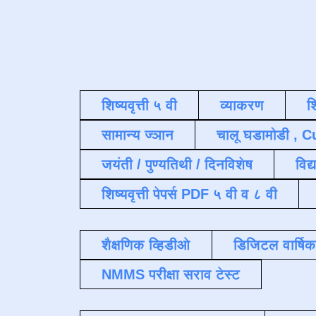
शिष्यवृत्ती ५ वी
व्याकरण
श
सामान्य ज्ञान
चालू घडामोडी , C
जयंती / पुण्यतिथी / दिनविशेष
विद्
शिष्यवृत्ती पेपर्स PDF ५ वी व ८ वी
शैक्षणिक व्हिडीओ
डिजिटल वार्षि
NMMS परीक्षा सराव टेस्ट