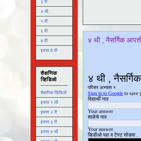
३ री
४ थी
५ वी
६ वी
४ थी , नैसर्गिक आपत्
७ वी
इयत्ता 8 वी
शैक्षणिक
व्हिडिओ
शैक्षणिक व्हिडिओ
इयत्ता १ ली
इयत्ता २ री
इयत्ता ३ री
इयत्ता ४ थी