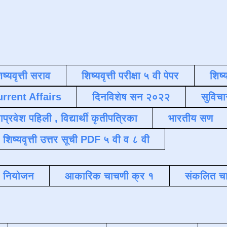
िष्यवृत्ती सराव
शिष्यवृत्ती परीक्षा ५ वी पेपर
शिष्य
urrent Affairs
दिनविशेष सन २०२२
सुविचा
याप्रवेश पहिली , विद्यार्थी कृतीपत्रिका
भारतीय सण
शिष्यवृत्ती उत्तर सूची PDF ५ वी व ८ वी
क नियोजन
आकारिक चाचणी क्र १
संकलित चा