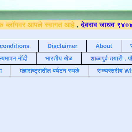
 आपले स्वागत आहे
,
देवराव जाधव ९४०४३६४५०९
.
conditions
Disclaimer
About
ल्यमापन नोंदी
भारतीय खेळ
शाळापुर्व तयारी , 
ा
महाराष्ट्रातील पर्यटन स्थळे
राज्यस्तरीय Wh