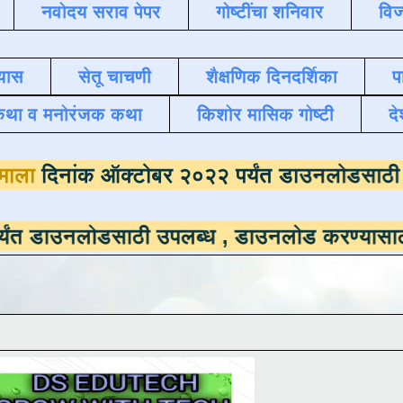
नवोदय सराव पेपर
गोष्टींचा शनिवार
विज
यास
सेतू चाचणी
शैक्षणिक दिनदर्शिका
प
कथा व मनोरंजक कथा
किशोर मासिक गोष्टी
दे
ंदिन अभ्यासमाला
दिनांक ऑक्टोबर २०२२ पर्यंत ड
नलोडसाठी उपलब्ध ,
डाउनलोड करण्यासाठी येथे क्ल