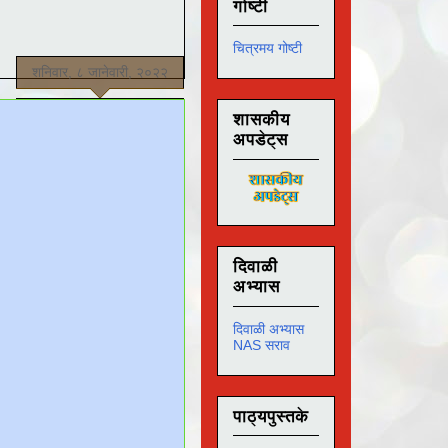
गोष्टी
चित्रमय गोष्टी
शनिवार, ८ जानेवारी, २०२२
शासकीय
अपडेट्स
दिवाळी
अभ्यास
दिवाळी अभ्यास
NAS सराव
पाठ्यपुस्तके