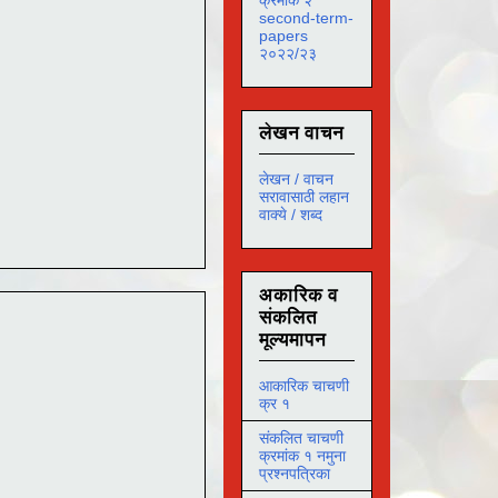
second-term-
papers
२०२२/२३
लेखन वाचन
लेखन / वाचन
सरावासाठी लहान
वाक्ये / शब्द
अकारिक व
संकलित
मूल्यमापन
आकारिक चाचणी
क्र १
संकलित चाचणी
क्रमांक १ नमुना
प्रश्नपत्रिका