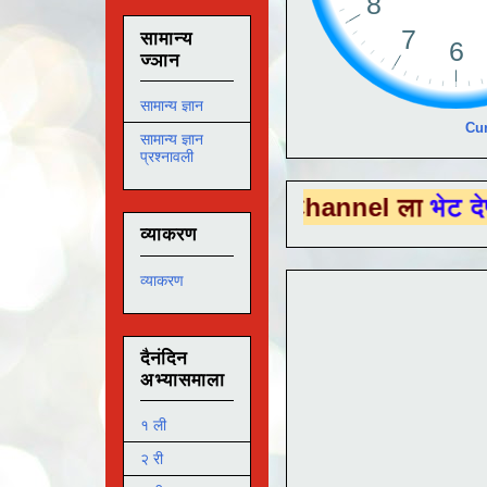
सामान्य
ज्ञान
सामान्य ज्ञान
Cur
सामान्य ज्ञान
प्रश्नावली
H
या You Tube Channel ला
भेट देण्यासाठी य
व्याकरण
व्याकरण
दैनंदिन
अभ्यासमाला
१ ली
२ री