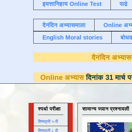
इयत्तानिहाय Online Test
पाढे
दैनंदिन अभ्यासमाला
Online अभ्
English Moral stories
बोध
दैन
Online अभ्यास
दिनांक 31 मार्च पर्यंत डाउ
स्पर्धा परीक्षा
सामान्य ज्ञान प्रश्नावली
शिष्यवृत्ती ५ वी
शिष्यवृत्ती ८ वी