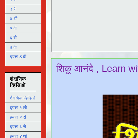
३ री
४ थी
५ वी
६ वी
७ वी
इयत्ता 8 वी
शिकू आनंदे , Learn w
शैक्षणिक
व्हिडिओ
शैक्षणिक व्हिडिओ
इयत्ता १ ली
इयत्ता २ री
इयत्ता ३ री
इयत्ता ४ थी