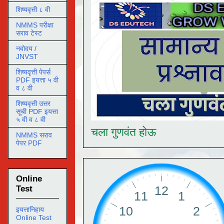
शिष्यवृत्ती ८ वी
NMMS परीक्षा
सराव टेस्ट
नवोदय /
JNVST
शिष्यवृत्ती पेपर्स
PDF इयत्ता ५ वी
व ८ वी
शिष्यवृत्ती उत्तर
सूची PDF इयत्ता
५ वी व ८ वी
चला गुणवंत होऊ
NMMS सराव
पेपर PDF
Online
Test
इयत्तानिहाय
Online Test