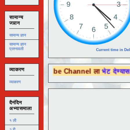
सामान्य
ज्ञान
सामान्य ज्ञान
सामान्य ज्ञान
प्रश्नावली
Current time in Del
व्याकरण
u Tube Channel ला
भेट देण्यासाठी येथे क्लिक
व्याकरण
दैनंदिन
अभ्यासमाला
१ ली
२ री