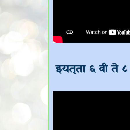
इयत्ता ६ वी ते ८