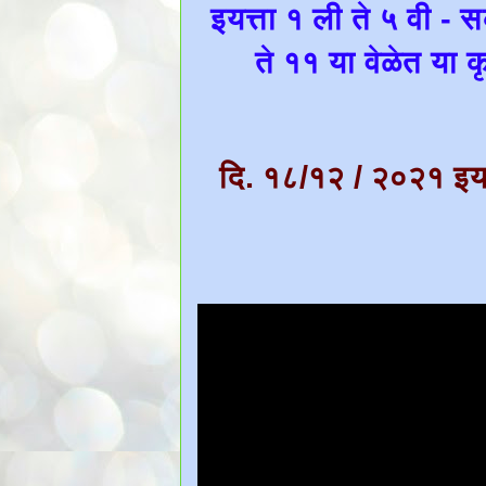
इयत्ता १ ली ते ५ वी - 
ते ११ या वेळेत या क
दि. १८/१२ / २०२१ इयत्