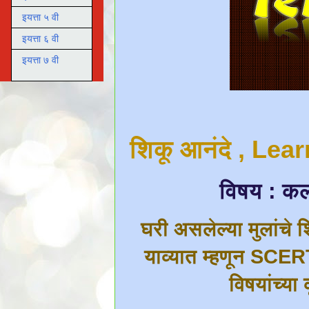
इयत्ता ५ वी
इयत्ता ६ वी
इयत्ता ७ वी
शिकू आनंदे , Lea
विषय : कला
घरी असलेल्या मुलांचे श
याव्यात म्हणून SCERT
विषयांच्या