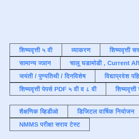
शिष्यवृत्ती ५ वी
व्याकरण
शिष्यवृत्ती स
सामान्य ज्ञान
चालू घडामोडी , Current Af
जयंती / पुण्यतिथी / दिनविशेष
विद्याप्रवेश पह
शिष्यवृत्ती पेपर्स PDF ५ वी व ८ वी
शिष्यवृत्
शैक्षणिक व्हिडीओ
डिजिटल वार्षिक नियोजन
NMMS परीक्षा सराव टेस्ट