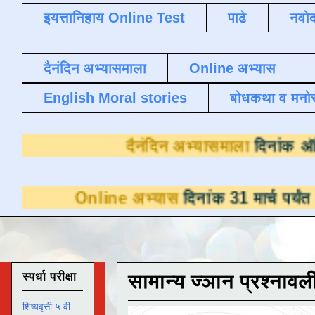
इयत्तानिहाय Online Test
पाढे
नवोद
दैनंदिन अभ्यासमाला
Online अभ्यास
English Moral stories
बोधकथा व मनो
दैनंदिन अभ्या
ine अभ्यास
दिनांक 31 मार्च पर्यंत डाउनलोडसाठ
स्पर्धा परीक्षा
सामान्य ज्ञान प्रश्नावल
शिष्यवृत्ती ५ वी