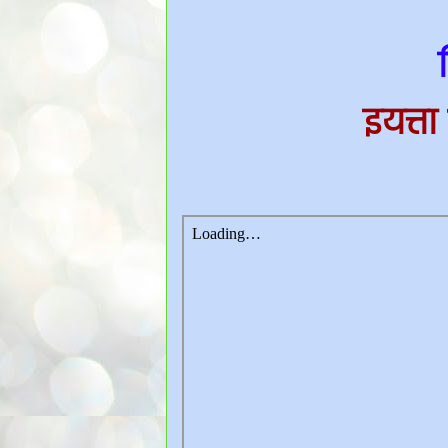
इयत्ता