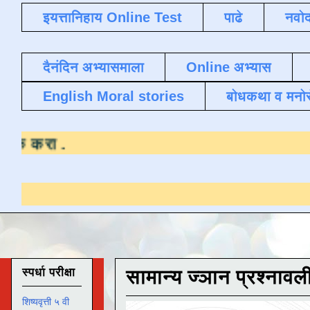
इयत्तानिहाय Online Test
पाढे
नवोद
दैनंदिन अभ्यासमाला
Online अभ्यास
English Moral stories
बोधकथा व मनो
साठी येथे क्लिक करा
.
स्पर्धा परीक्षा
सामान्य ज्ञान प्रश्नावल
शिष्यवृत्ती ५ वी