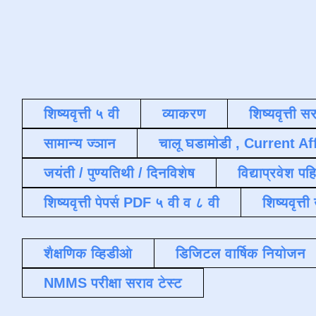
शिष्यवृत्ती ५ वी
व्याकरण
शिष्यवृत्ती स
सामान्य ज्ञान
चालू घडामोडी , Current Af
जयंती / पुण्यतिथी / दिनविशेष
विद्याप्रवेश पह
शिष्यवृत्ती पेपर्स PDF ५ वी व ८ वी
शिष्यवृत्
शैक्षणिक व्हिडीओ
डिजिटल वार्षिक नियोजन
NMMS परीक्षा सराव टेस्ट