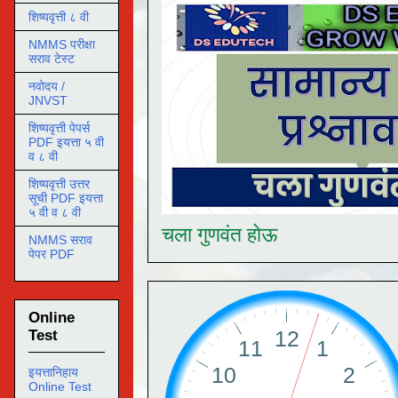
शिष्यवृत्ती ८ वी
NMMS परीक्षा
सराव टेस्ट
नवोदय /
JNVST
शिष्यवृत्ती पेपर्स
PDF इयत्ता ५ वी
व ८ वी
शिष्यवृत्ती उत्तर
सूची PDF इयत्ता
५ वी व ८ वी
चला गुणवंत होऊ
NMMS सराव
पेपर PDF
Online
Test
इयत्तानिहाय
Online Test