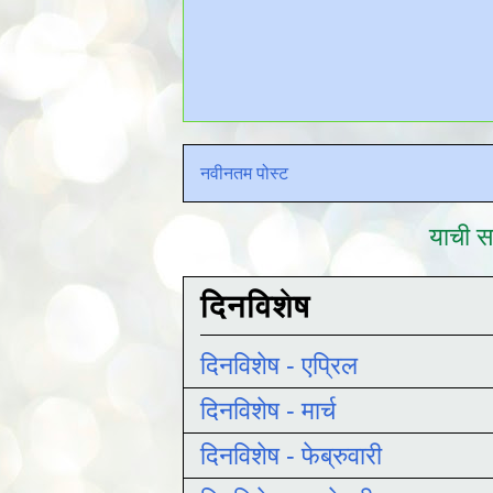
नवीनतम पोस्ट
याची सद
दिनविशेष
दिनविशेष - एप्रिल
दिनविशेष - मार्च
दिनविशेष - फेब्रुवारी