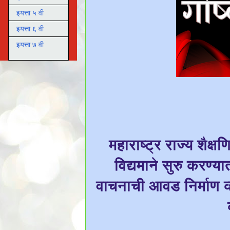
इयत्ता ५ वी
इयत्ता ६ वी
इयत्ता ७ वी
महाराष्ट्र राज्य शैक्ष
विद्यमाने सुरु करण्यात
वाचनाची आवड निर्माण व्ह