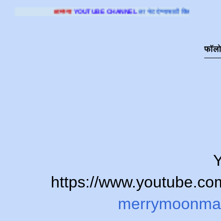
या
YOUTUBE CHANNEL
ला भेट देण्यासाठी क्लिक करा
.
फॉल
Y
https://www.youtube.
merrymoonma