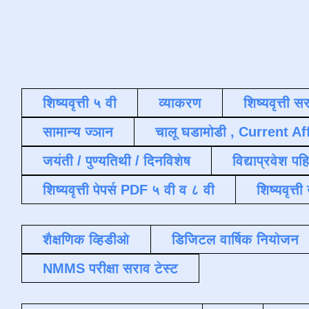
शिष्यवृत्ती ५ वी
व्याकरण
शिष्यवृत्ती स
सामान्य ज्ञान
चालू घडामोडी , Current Af
जयंती / पुण्यतिथी / दिनविशेष
विद्याप्रवेश पह
शिष्यवृत्ती पेपर्स PDF ५ वी व ८ वी
शिष्यवृत्
शैक्षणिक व्हिडीओ
डिजिटल वार्षिक नियोजन
NMMS परीक्षा सराव टेस्ट