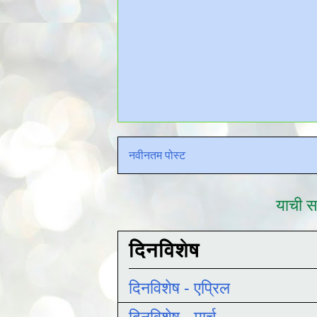
नवीनतम पोस्ट
याची सद
दिनविशेष
दिनविशेष - एप्रिल
दिनविशेष - मार्च