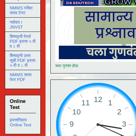
NMMS परीक्षा
सराव टेस्ट
नवोदय /
JNVST
शिष्यवृत्ती पेपर्स
PDF इयत्ता ५ वी
व ८ वी
शिष्यवृत्ती उत्तर
सूची PDF इयत्ता
५ वी व ८ वी
चला गुणवंत होऊ
NMMS सराव
पेपर PDF
Online
Test
इयत्तानिहाय
Online Test