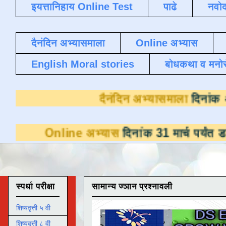
इयत्तानिहाय Online Test
पाढे
नवोद
दैनंदिन अभ्यासमाला
Online अभ्यास
English Moral stories
बोधकथा व मनो
दैनंदिन अभ्
ne अभ्यास
दिनांक 31 मार्च पर्यंत डाउनलोडसाठी 
स्पर्धा परीक्षा
सामान्य ज्ञान प्रश्नावली
शिष्यवृत्ती ५ वी
शिष्यवृत्ती ८ वी