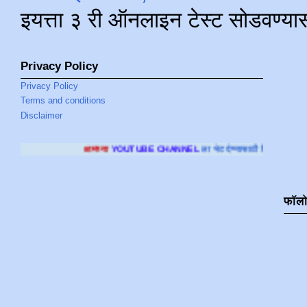
इयत्ता ३ री ऑनलाइन टेस्ट सोडवण्या
Privacy Policy
Privacy Policy
Terms and conditions
Disclaimer
च्या
YOUTUBE CHANNEL
ला भेट देण्यासाठी क्लिक करा
.
फॉल