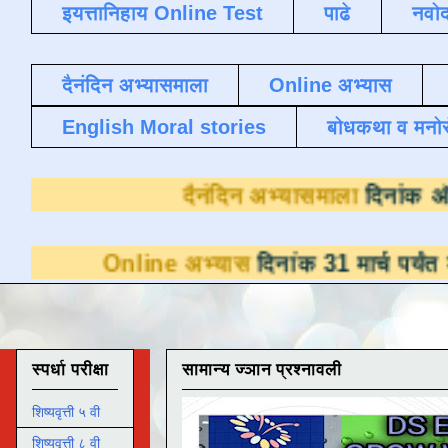
इयत्तानिहाय Online Test
पाढे
नवोद
दैनंदिन अभ्यासमाला
Online अभ्यास
English Moral stories
बोधकथा व मनो
दैनंदिन अभ्या
ine अभ्यास
दिनांक 31 मार्च पर्यंत डाउनलोडसाठ
स्पर्धा परीक्षा
सामान्य ज्ञान प्रश्नावली
शिष्यवृत्ती ५ वी
शिष्यवृत्ती ८ वी