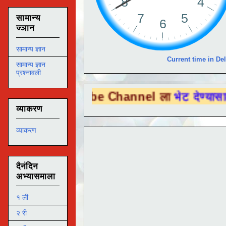
सामान्य
ज्ञान
सामान्य ज्ञान
Current time in Del
सामान्य ज्ञान
प्रश्नावली
u Tube Channel ला
भेट देण्यासाठी येथे क्लिक
व्याकरण
व्याकरण
दैनंदिन
अभ्यासमाला
१ ली
२ री