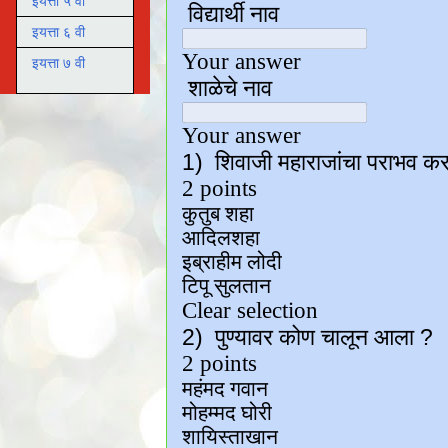
इयत्ता ५ वी
इयत्ता ६ वी
इयत्ता ७ वी