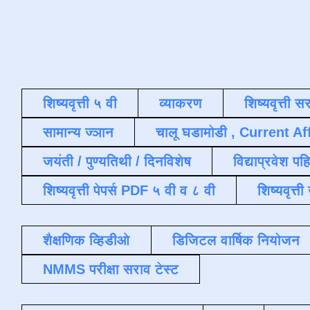
शिष्यवृत्ती ५ वी
व्याकरण
शिष्यवृत्ती स
सामान्य ज्ञान
चालू घडामोडी , Current Af
जयंती / पुण्यतिथी / दिनविशेष
विद्याप्रवेश पह
शिष्यवृत्ती पेपर्स PDF ५ वी व ८ वी
शिष्यवृत्
शैक्षणिक व्हिडीओ
डिजिटल वार्षिक नियोजन
NMMS परीक्षा सराव टेस्ट