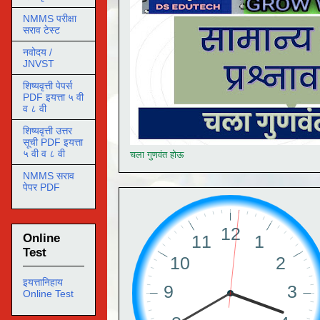
NMMS परीक्षा
सराव टेस्ट
नवोदय /
JNVST
शिष्यवृत्ती पेपर्स
PDF इयत्ता ५ वी
व ८ वी
शिष्यवृत्ती उत्तर
सूची PDF इयत्ता
५ वी व ८ वी
चला गुणवंत होऊ
NMMS सराव
पेपर PDF
Online
Test
इयत्तानिहाय
Online Test