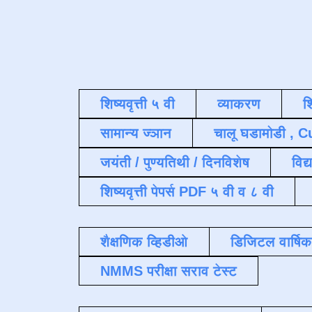
शिष्यवृत्ती ५ वी
व्याकरण
श
सामान्य ज्ञान
चालू घडामोडी , C
जयंती / पुण्यतिथी / दिनविशेष
विद्
शिष्यवृत्ती पेपर्स PDF ५ वी व ८ वी
शैक्षणिक व्हिडीओ
डिजिटल वार्षि
NMMS परीक्षा सराव टेस्ट