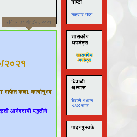
गोष्टी
चित्रमय गोष्टी
शनिवार, ३० ऑक्टोबर, २०२१
शासकीय
अपडेट्स
१०/२०२१
दिवाळी
अभ्यास
RT मार्फत कला, कार्यानुभव
दिवाळी अभ्यास
NAS सराव
कृती आनंददायी पद्धतीने
पाठ्यपुस्तके