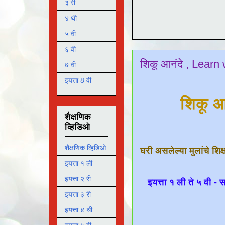
३ री
४ थी
५ वी
६ वी
शिकू आनंदे , Learn
७ वी
इयत्ता 8 वी
शिकू आ
शैक्षणिक
व्हिडिओ
शैक्षणिक व्हिडिओ
घरी असलेल्या मुलांचे शिक
इयत्ता १ ली
इयत्ता २ री
इयत्ता १ ली ते ५ वी -
इयत्ता ३ री
इयत्ता ४ थी