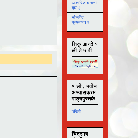
आकारिक चाचणी
क्र २
संकलीत
मूल्यमापन २
शिकू आनंदे १
ली ते ५ वी
१ ली , नवीन
अभ्यासक्रम
पाठ्यपुस्तके
पहिली
चित्रमय