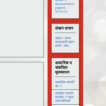
second-term-
papers
२०२२/२३
लेखन वाचन
लेखन / वाचन
सरावासाठी लहान
वाक्ये / शब्द
अकारिक व
संकलित
मूल्यमापन
आकारिक चाचणी
क्र १
संकलित चाचणी
क्रमांक १ नमुना
प्रश्नपत्रिका