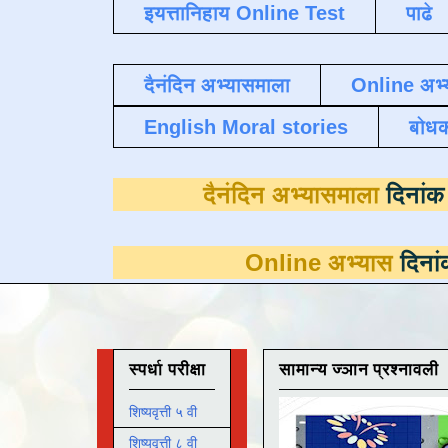
इयत्तानिहाय Online Test
पाढे
दैनंदिन अभ्यासमाला
Online अभ्
English Moral stories
बोध
दैनंदिन अभ्यासम
Online अभ्यास
दिनांक 31 मार्च
स्पर्धा परीक्षा
सामान्य ज्ञान प्रश्नावली
शिष्यवृत्ती ५ वी
शिष्यवृत्ती ८ वी