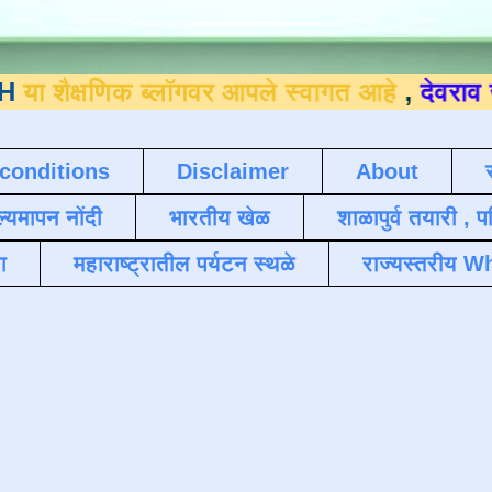
णिक ब्लॉगवर आपले स्वागत आहे
,
देवराव जाधव ९
conditions
Disclaimer
About
ल्यमापन नोंदी
भारतीय खेळ
शाळापुर्व तयारी , 
ा
महाराष्ट्रातील पर्यटन स्थळे
राज्यस्तरीय Wh