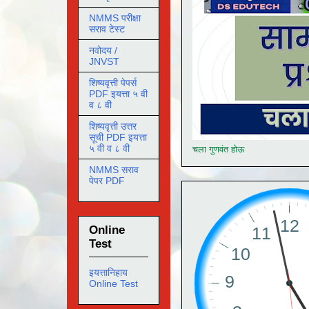
NMMS परीक्षा
सराव टेस्ट
नवोदय /
JNVST
शिष्यवृत्ती पेपर्स
PDF इयत्ता ५ वी
व ८ वी
शिष्यवृत्ती उत्तर
सूची PDF इयत्ता
५ वी व ८ वी
चला गुणवंत होऊ
NMMS सराव
पेपर PDF
Online
Test
इयत्तानिहाय
Online Test