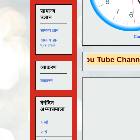
सामान्य
ज्ञान
सामान्य ज्ञान
Cur
सामान्य ज्ञान
प्रश्नावली
S EDUTECH
या You Tube Channel ला
भेट 
व्याकरण
व्याकरण
दैनंदिन
अभ्यासमाला
१ ली
२ री