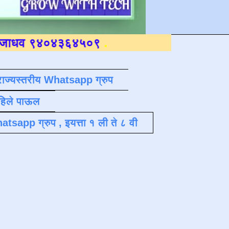
४०४३६४५०९
.
राज्यस्तरीय Whatsapp ग्रुप
पहिले पाऊल
atsapp ग्रुप , इयत्ता १ ली ते ८ वी