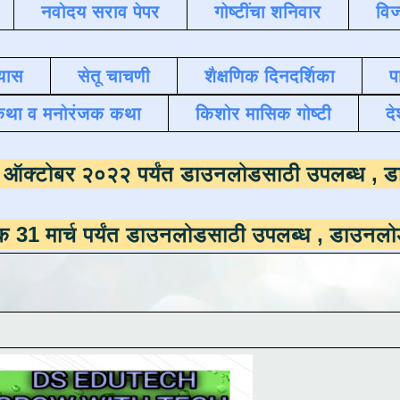
नवोदय सराव पेपर
गोष्टींचा शनिवार
विज
यास
सेतू चाचणी
शैक्षणिक दिनदर्शिका
प
कथा व मनोरंजक कथा
किशोर मासिक गोष्टी
दे
ाला
दिनांक ऑक्टोबर २०२२ पर्यंत डाउनलोडसाठी 
 पर्यंत डाउनलोडसाठी उपलब्ध ,
डाउनलोड करण्यासाठ