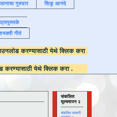
्ञानाचा गुरुवार
शिकू आनंदे
ाठ्यपुस्तके
शभक्ती गीते
उपलब्ध ,
डाउनलोड करण्यासाठी येथे क्लिक करा
.
ी येथे क्लिक करा
.
संकलित
मूल्यमापन २
संकलित चाचणी
क्रमांक २