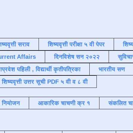
िष्यवृत्ती सराव
शिष्यवृत्ती परीक्षा ५ वी पेपर
शिष्य
urrent Affairs
दिनविशेष सन २०२२
सुविचा
याप्रवेश पहिली , विद्यार्थी कृतीपत्रिका
भारतीय सण
शिष्यवृत्ती उत्तर सूची PDF ५ वी व ८ वी
क नियोजन
आकारिक चाचणी क्र १
संकलित चा