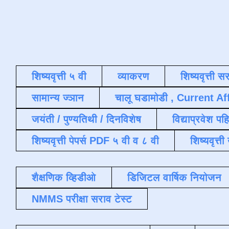
शिष्यवृत्ती ५ वी
व्याकरण
शिष्यवृत्ती स
सामान्य ज्ञान
चालू घडामोडी , Current Af
जयंती / पुण्यतिथी / दिनविशेष
विद्याप्रवेश पह
शिष्यवृत्ती पेपर्स PDF ५ वी व ८ वी
शिष्यवृत्
शैक्षणिक व्हिडीओ
डिजिटल वार्षिक नियोजन
NMMS परीक्षा सराव टेस्ट