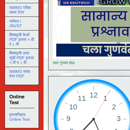
NMMS परीक्षा
सराव टेस्ट
नवोदय /
JNVST
शिष्यवृत्ती पेपर्स
PDF इयत्ता ५ वी
व ८ वी
शिष्यवृत्ती उत्तर
सूची PDF इयत्ता
५ वी व ८ वी
चला गुणवंत होऊ
NMMS सराव
पेपर PDF
Online
Test
इयत्तानिहाय
Online Test