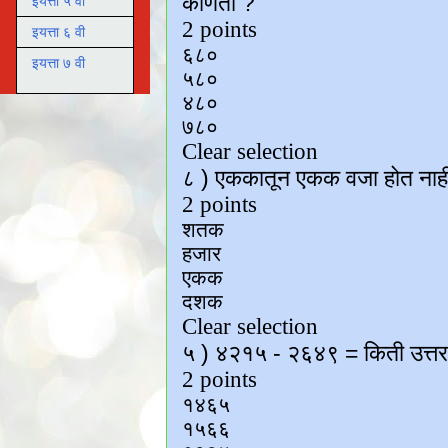
इयत्ता ५ वी
इयत्ता ६ वी
इयत्ता ७ वी