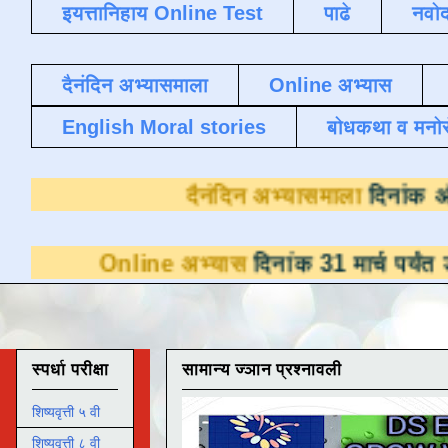
इयत्तानिहाय Online Test
पाढे
नवोद
दैनंदिन अभ्यासमाला
Online अभ्यास
English Moral stories
बोधकथा व मनो
दैनंदिन अभ्यास
line अभ्यास
दिनांक 31 मार्च पर्यंत डाउनलोडसाठ
स्पर्धा परीक्षा
सामान्य ज्ञान प्रश्नावली
शिष्यवृत्ती ५ वी
शिष्यवृत्ती ८ वी