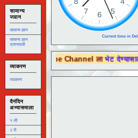
सामान्य
ज्ञान
सामान्य ज्ञान
Current time in Del
सामान्य ज्ञान
प्रश्नावली
u Tube Channel ला
भेट देण्यासाठी येथे क्लिक
व्याकरण
व्याकरण
दैनंदिन
अभ्यासमाला
१ ली
२ री