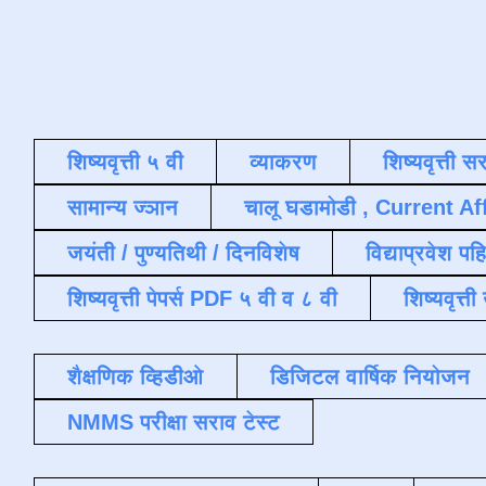
शिष्यवृत्ती ५ वी
व्याकरण
शिष्यवृत्ती स
सामान्य ज्ञान
चालू घडामोडी , Current Af
जयंती / पुण्यतिथी / दिनविशेष
विद्याप्रवेश पह
शिष्यवृत्ती पेपर्स PDF ५ वी व ८ वी
शिष्यवृत्
शैक्षणिक व्हिडीओ
डिजिटल वार्षिक नियोजन
NMMS परीक्षा सराव टेस्ट