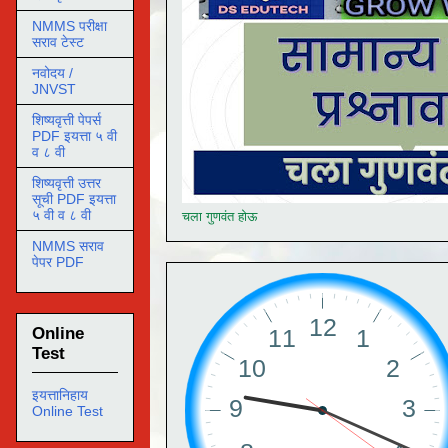
NMMS परीक्षा
सराव टेस्ट
नवोदय /
JNVST
शिष्यवृत्ती पेपर्स
PDF इयत्ता ५ वी
व ८ वी
शिष्यवृत्ती उत्तर
सूची PDF इयत्ता
५ वी व ८ वी
चला गुणवंत होऊ
NMMS सराव
पेपर PDF
Online
Test
इयत्तानिहाय
Online Test