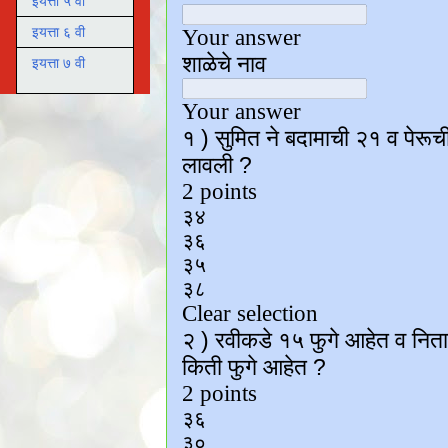
इयत्ता ५ वी
इयत्ता ६ वी
इयत्ता ७ वी