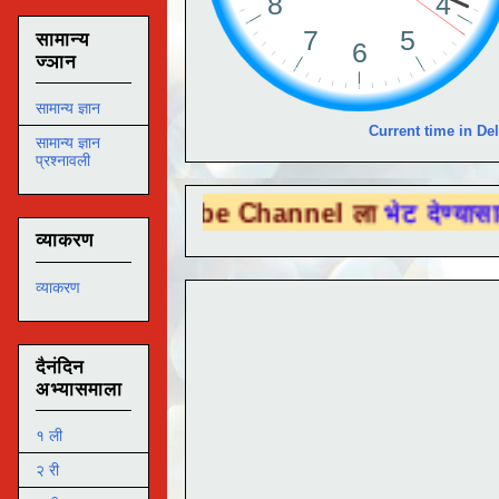
सामान्य
ज्ञान
सामान्य ज्ञान
Current time in Del
सामान्य ज्ञान
प्रश्नावली
u Tube Channel ला
भेट देण्यासाठी येथे क्लिक
व्याकरण
व्याकरण
दैनंदिन
अभ्यासमाला
१ ली
२ री