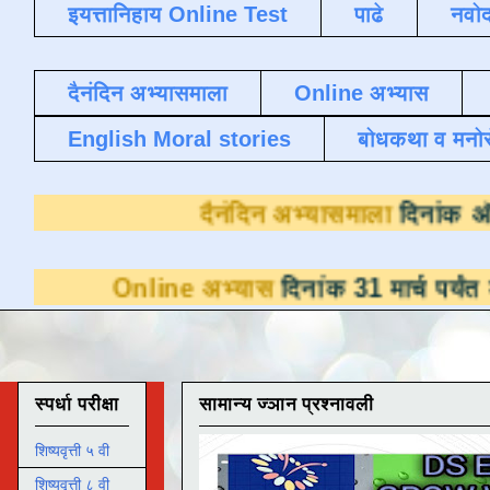
इयत्तानिहाय Online Test
पाढे
नवोद
दैनंदिन अभ्यासमाला
Online अभ्यास
English Moral stories
बोधकथा व मनो
दैनंदिन अभ्या
line अभ्यास
दिनांक 31 मार्च पर्यंत डाउनलोडसाठ
स्पर्धा परीक्षा
सामान्य ज्ञान प्रश्नावली
शिष्यवृत्ती ५ वी
शिष्यवृत्ती ८ वी