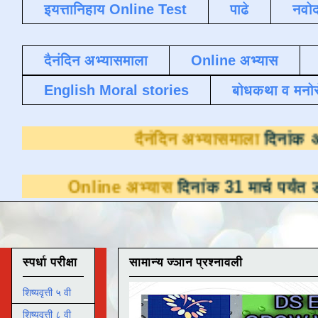
इयत्तानिहाय Online Test
पाढे
नवोद
दैनंदिन अभ्यासमाला
Online अभ्यास
English Moral stories
बोधकथा व मनो
दैनंदिन अभ्या
ine अभ्यास
दिनांक 31 मार्च पर्यंत डाउनलोडसाठी
स्पर्धा परीक्षा
सामान्य ज्ञान प्रश्नावली
शिष्यवृत्ती ५ वी
शिष्यवृत्ती ८ वी