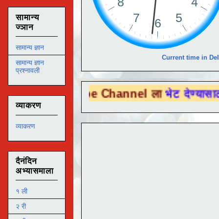
सामान्य
ज्ञान
सामान्य ज्ञान
Current time in Del
सामान्य ज्ञान
प्रश्नावली
u Tube Channel ला
भेट देण्यासाठी येथे क्लिक 
व्याकरण
व्याकरण
दैनंदिन
अभ्यासमाला
१ ली
२ री