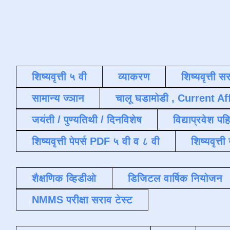
शिष्यवृत्ती ५ वी
व्याकरण
शिष्यवृत्ती स
सामान्य ज्ञान
चालू घडामोडी , Current Af
जयंती / पुण्यतिथी / दिनविशेष
विद्याप्रवेश पह
शिष्यवृत्ती पेपर्स PDF ५ वी व ८ वी
शिष्यवृत्
शैक्षणिक व्हिडीओ
डिजिटल वार्षिक नियोजन
NMMS परीक्षा सराव टेस्ट