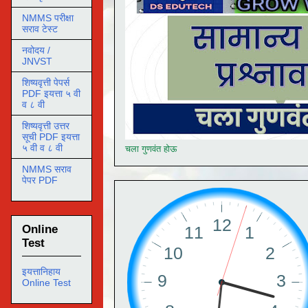
NMMS परीक्षा
सराव टेस्ट
नवोदय /
JNVST
शिष्यवृत्ती पेपर्स
PDF इयत्ता ५ वी
व ८ वी
शिष्यवृत्ती उत्तर
सूची PDF इयत्ता
५ वी व ८ वी
चला गुणवंत होऊ
NMMS सराव
पेपर PDF
Online
Test
इयत्तानिहाय
Online Test