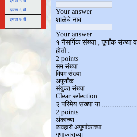
इयत्ता ५ वी
इयत्ता ६ वी
इयत्ता ७ वी