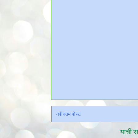
नवीनतम पोस्ट
याची सद