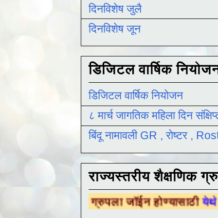
दिनविशेष जुलै
दिनविशेष जून
डिजिटल वार्षिक नियोज
डिजिटल वार्षिक नियोजन
८ मार्च जागतिक महिला दिन संक्षिप
बिंदू नामावली GR , रोष्टर , R
राज्यस्तरीय शैक्षणिक ग्र
ैक्षणिक ग्रुपला जॉईन होण्यासाठी
येथे क्लिक करा .