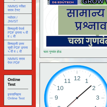
NMMS परीक्षा
सराव टेस्ट
नवोदय /
JNVST
शिष्यवृत्ती पेपर्स
PDF इयत्ता ५ वी
व ८ वी
शिष्यवृत्ती उत्तर
सूची PDF इयत्ता
५ वी व ८ वी
चला गुणवंत होऊ
NMMS सराव
पेपर PDF
Online
Test
इयत्तानिहाय
Online Test