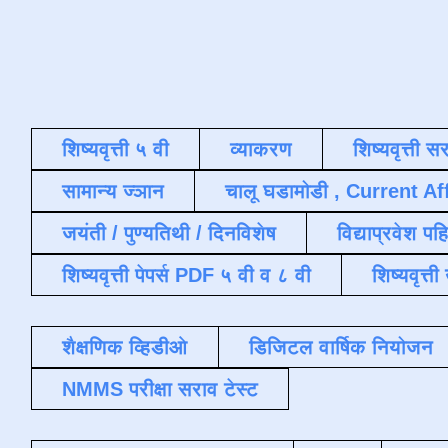
शिष्यवृत्ती ५ वी
व्याकरण
शिष्यवृत्ती स
सामान्य ज्ञान
चालू घडामोडी , Current Af
जयंती / पुण्यतिथी / दिनविशेष
विद्याप्रवेश पह
शिष्यवृत्ती पेपर्स PDF ५ वी व ८ वी
शिष्यवृत्
शैक्षणिक व्हिडीओ
डिजिटल वार्षिक नियोजन
NMMS परीक्षा सराव टेस्ट