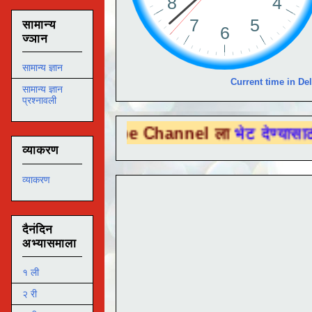
सामान्य
ज्ञान
सामान्य ज्ञान
Current time in Del
सामान्य ज्ञान
प्रश्नावली
u Tube Channel ला
भेट देण्यासाठी येथे क्लिक
व्याकरण
व्याकरण
दैनंदिन
अभ्यासमाला
१ ली
२ री