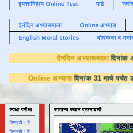
इयत्तानिहाय Online Test
पाढे
नवोद
दैनंदिन अभ्यासमाला
Online अभ्यास
English Moral stories
बोधकथा व मनो
दैनंदिन अभ्या
line अभ्यास
दिनांक 31 मार्च पर्यंत डाउनलोडसाठ
स्पर्धा परीक्षा
सामान्य ज्ञान प्रश्नावली
शिष्यवृत्ती ५ वी
शिष्यवृत्ती ८ वी