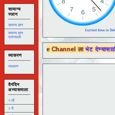
सामान्य
ज्ञान
सामान्य ज्ञान
Current time in Del
सामान्य ज्ञान
प्रश्नावली
ou Tube Channel ला
भेट देण्यासाठी येथे क्लि
व्याकरण
व्याकरण
दैनंदिन
अभ्यासमाला
१ ली
२ री