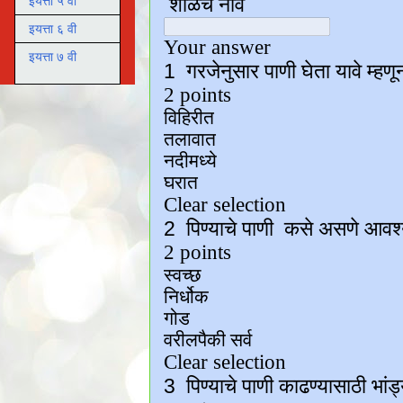
इयत्ता ५ वी
इयत्ता ६ वी
इयत्ता ७ वी