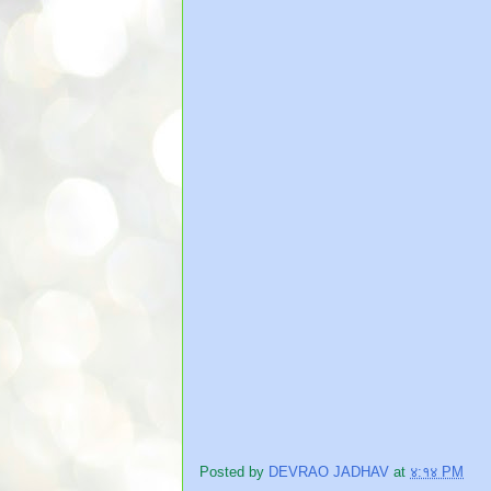
Posted by
DEVRAO JADHAV
at
४:१४ PM