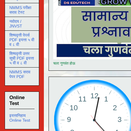
NMMS परीक्षा
सराव टेस्ट
नवोदय /
JNVST
शिष्यवृत्ती पेपर्स
PDF इयत्ता ५ वी
व ८ वी
शिष्यवृत्ती उत्तर
सूची PDF इयत्ता
५ वी व ८ वी
चला गुणवंत होऊ
NMMS सराव
पेपर PDF
Online
Test
इयत्तानिहाय
Online Test