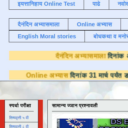
इयत्तानिहाय Online Test
पाढे
नवोद
दैनंदिन अभ्यासमाला
Online अभ्यास
English Moral stories
बोधकथा व मनो
दैनंदिन अभ्यास
nline अभ्यास
दिनांक 31 मार्च पर्यंत डाउनलोडसा
स्पर्धा परीक्षा
सामान्य ज्ञान प्रश्नावली
शिष्यवृत्ती ५ वी
शिष्यवृत्ती ८ वी