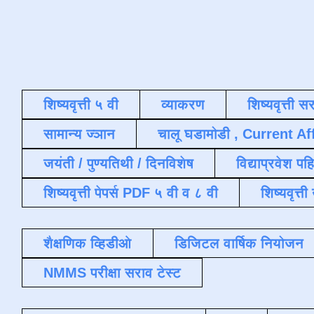
शिष्यवृत्ती ५ वी
व्याकरण
शिष्यवृत्ती स
सामान्य ज्ञान
चालू घडामोडी , Current Af
जयंती / पुण्यतिथी / दिनविशेष
विद्याप्रवेश पह
शिष्यवृत्ती पेपर्स PDF ५ वी व ८ वी
शिष्यवृत्
शैक्षणिक व्हिडीओ
डिजिटल वार्षिक नियोजन
NMMS परीक्षा सराव टेस्ट