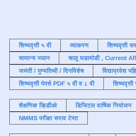
शिष्यवृत्ती ५ वी
व्याकरण
शिष्यवृत्ती स
सामान्य ज्ञान
चालू घडामोडी , Current Af
जयंती / पुण्यतिथी / दिनविशेष
विद्याप्रवेश पह
शिष्यवृत्ती पेपर्स PDF ५ वी व ८ वी
शिष्यवृत्
शैक्षणिक व्हिडीओ
डिजिटल वार्षिक नियोजन
NMMS परीक्षा सराव टेस्ट