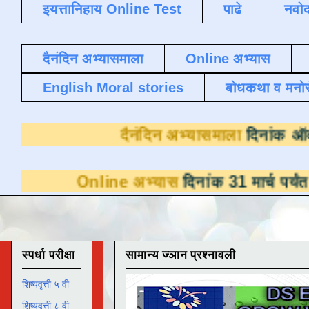
इयत्तानिहाय Online Test
पाढे
नवोद
दैनंदिन अभ्यासमाला
Online अभ्यास
English Moral stories
बोधकथा व मनो
दैनंदिन अभ्यास
line अभ्यास
दिनांक 31 मार्च पर्यंत डाउनलोडसा
स्पर्धा परीक्षा
सामान्य ज्ञान प्रश्नावली
शिष्यवृत्ती ५ वी
शिष्यवृत्ती ८ वी