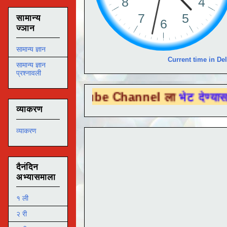
सामान्य
ज्ञान
सामान्य ज्ञान
Current time in Del
सामान्य ज्ञान
प्रश्नावली
ou Tube Channel ला
भेट देण्यासाठी येथे क्लि
व्याकरण
व्याकरण
दैनंदिन
अभ्यासमाला
१ ली
२ री