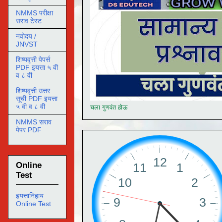
NMMS परीक्षा
सराव टेस्ट
नवोदय /
JNVST
शिष्यवृत्ती पेपर्स
PDF इयत्ता ५ वी
व ८ वी
शिष्यवृत्ती उत्तर
सूची PDF इयत्ता
५ वी व ८ वी
चला गुणवंत होऊ
NMMS सराव
पेपर PDF
Online
Test
इयत्तानिहाय
Online Test