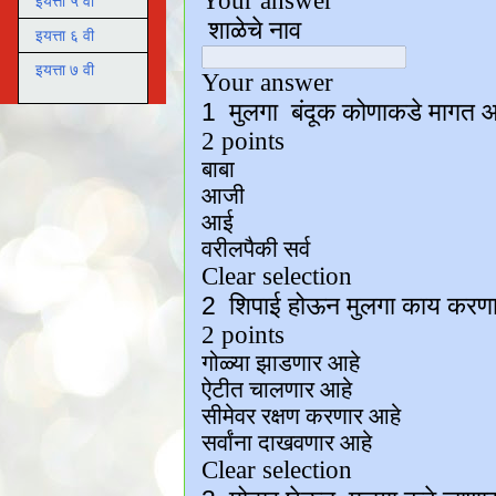
इयत्ता ५ वी
इयत्ता ६ वी
इयत्ता ७ वी