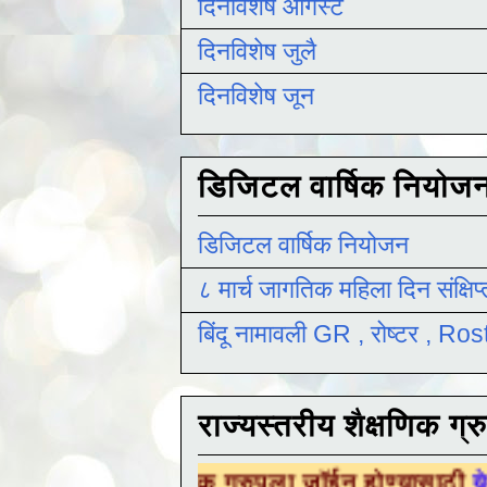
दिनविशेष ऑगस्ट
दिनविशेष जुलै
दिनविशेष जून
डिजिटल वार्षिक नियोज
डिजिटल वार्षिक नियोजन
८ मार्च जागतिक महिला दिन संक्षिप
बिंदू नामावली GR , रोष्टर , R
राज्यस्तरीय शैक्षणिक ग्र
शैक्षणिक ग्रुपला जॉईन होण्यासाठी
येथे क्लिक करा 