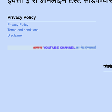
इयत्ता ३ री ऑनलाइन टेस्ट सोडवण्या
Privacy Policy
Privacy Policy
Terms and conditions
Disclaimer
आमच्या
YOUTUBE CHANNEL
ला भेट देण्यासाठी क्लिक करा
.
फॉल