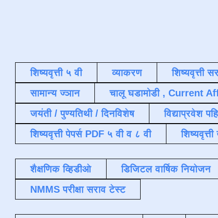
शिष्यवृत्ती ५ वी
व्याकरण
शिष्यवृत्ती स
सामान्य ज्ञान
चालू घडामोडी , Current Af
जयंती / पुण्यतिथी / दिनविशेष
विद्याप्रवेश पह
शिष्यवृत्ती पेपर्स PDF ५ वी व ८ वी
शिष्यवृत्
शैक्षणिक व्हिडीओ
डिजिटल वार्षिक नियोजन
NMMS परीक्षा सराव टेस्ट