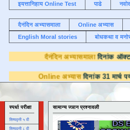
इयत्तानिहाय Online Test
पाढे
नवोद
दैनंदिन अभ्यासमाला
Online अभ्यास
English Moral stories
बोधकथा व मनो
दैनंदिन अभ्यासमाला
Online अभ्यास
दिनांक 31 मार्च पर्यंत डाउनल
स्पर्धा परीक्षा
सामान्य ज्ञान प्रश्नावली
शिष्यवृत्ती ५ वी
शिष्यवृत्ती ८ वी