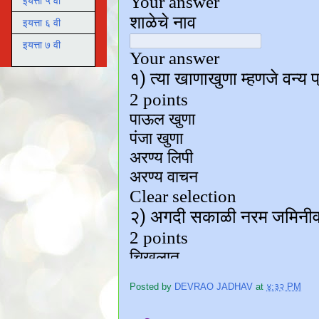
इयत्ता ५ वी
इयत्ता ६ वी
इयत्ता ७ वी
Posted by
DEVRAO JADHAV
at
४:३२ PM