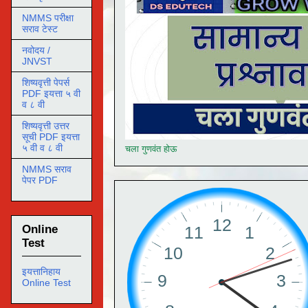
NMMS परीक्षा
सराव टेस्ट
नवोदय /
JNVST
शिष्यवृत्ती पेपर्स
PDF इयत्ता ५ वी
व ८ वी
शिष्यवृत्ती उत्तर
सूची PDF इयत्ता
५ वी व ८ वी
चला गुणवंत होऊ
NMMS सराव
पेपर PDF
Online
Test
इयत्तानिहाय
Online Test