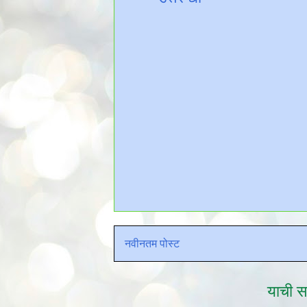
नवीनतम पोस्ट
याची सद