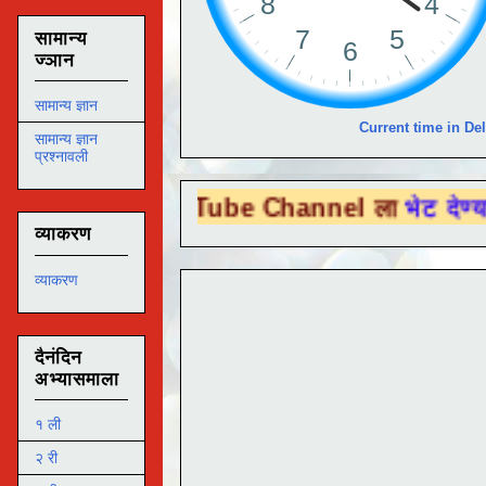
सामान्य
ज्ञान
सामान्य ज्ञान
Current time in Del
सामान्य ज्ञान
प्रश्नावली
ा You Tube Channel ला
भेट देण्यासाठी येथे
व्याकरण
व्याकरण
दैनंदिन
अभ्यासमाला
१ ली
२ री