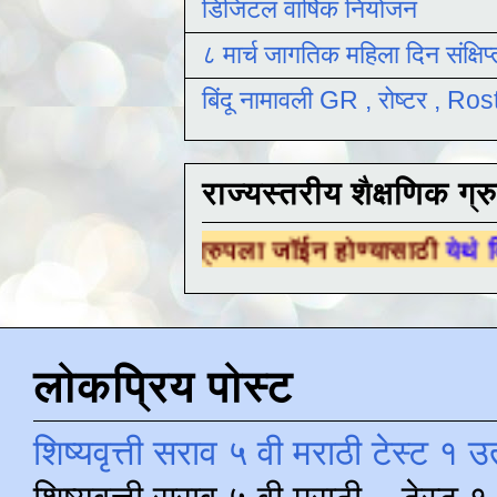
डिजिटल वार्षिक नियोजन
८ मार्च जागतिक महिला दिन संक्षिप
बिंदू नामावली GR , रोष्टर , R
राज्यस्तरीय शैक्षणिक ग्र
िक ग्रुपला जॉईन होण्यासाठी
येथे क्लिक करा .
लोकप्रिय पोस्ट
शिष्यवृत्ती सराव ५ वी मराठी टेस्ट १ उ