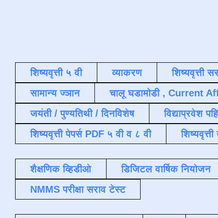
शिष्यवृत्ती ५ वी
व्याकरण
शिष्यवृत्ती स
सामान्य ज्ञान
चालू घडामोडी , Current Af
जयंती / पुण्यतिथी / दिनविशेष
विद्याप्रवेश पह
शिष्यवृत्ती पेपर्स PDF ५ वी व ८ वी
शिष्यवृत्
शैक्षणिक व्हिडीओ
डिजिटल वार्षिक नियोजन
NMMS परीक्षा सराव टेस्ट