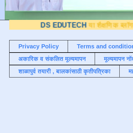
S EDUTECH
या शैक्षणिक ब्लॉगवर आपले स्वागत
Privacy Policy
Terms and conditio
अकारिक व संकलित मूल्यमापन
मूल्यमापन नों
शाळापुर्व तयारी , बालकांसाठी कृतीपत्रिका
मह