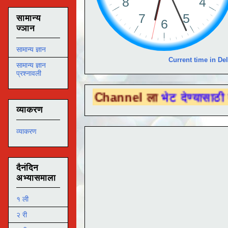
सामान्य
ज्ञान
सामान्य ज्ञान
Current time in Del
सामान्य ज्ञान
प्रश्नावली
be Channel ला
भेट देण्यासाठी येथे क्लिक करा .
व्याकरण
व्याकरण
दैनंदिन
अभ्यासमाला
१ ली
२ री