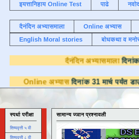
इयत्तानिहाय Online Test
पाढे
नवोद
दैनंदिन अभ्यासमाला
Online अभ्यास
English Moral stories
बोधकथा व मनो
दैनंदिन 
अभ्यास
दिनांक 31 मार्च पर्यंत डाउनलोडसाठी उपल
स्पर्धा परीक्षा
सामान्य ज्ञान प्रश्नावली
शिष्यवृत्ती ५ वी
शिष्यवृत्ती ८ वी