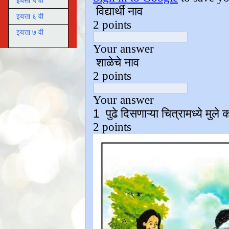
इयत्ता ५ वी
इयत्ता ६ वी
इयत्ता ७ वी