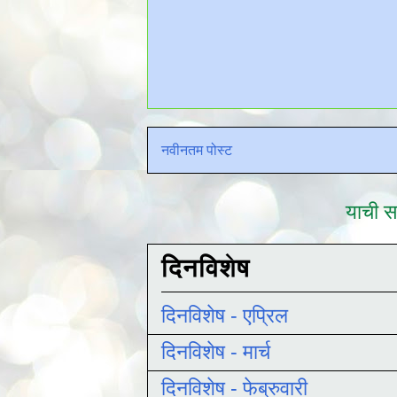
नवीनतम पोस्ट
याची सद
दिनविशेष
दिनविशेष - एप्रिल
दिनविशेष - मार्च
दिनविशेष - फेब्रुवारी