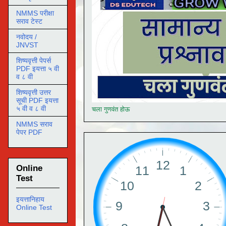
NMMS परीक्षा
सराव टेस्ट
नवोदय /
JNVST
शिष्यवृत्ती पेपर्स
PDF इयत्ता ५ वी
व ८ वी
शिष्यवृत्ती उत्तर
सूची PDF इयत्ता
५ वी व ८ वी
चला गुणवंत होऊ
NMMS सराव
पेपर PDF
Online
Test
इयत्तानिहाय
Online Test