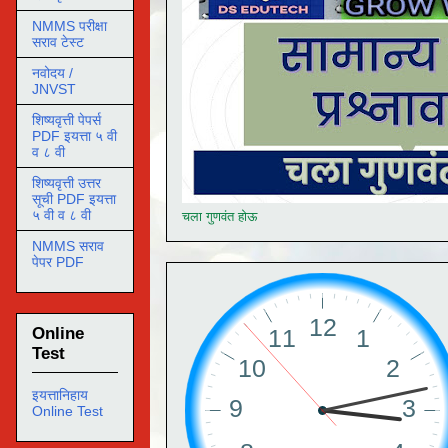
NMMS परीक्षा
सराव टेस्ट
नवोदय /
JNVST
शिष्यवृत्ती पेपर्स
PDF इयत्ता ५ वी
व ८ वी
शिष्यवृत्ती उत्तर
सूची PDF इयत्ता
५ वी व ८ वी
चला गुणवंत होऊ
NMMS सराव
पेपर PDF
Online
Test
इयत्तानिहाय
Online Test