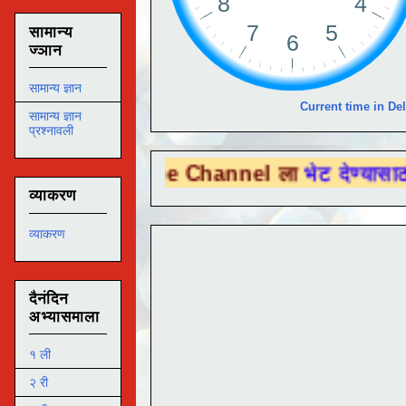
सामान्य
ज्ञान
सामान्य ज्ञान
Current time in Del
सामान्य ज्ञान
प्रश्नावली
u Tube Channel ला
भेट देण्यासाठी येथे क्लिक 
व्याकरण
व्याकरण
दैनंदिन
अभ्यासमाला
१ ली
२ री