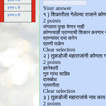
इयत्ता ५ वी
इयत्ता ६ वी
इयत्ता ७ वी