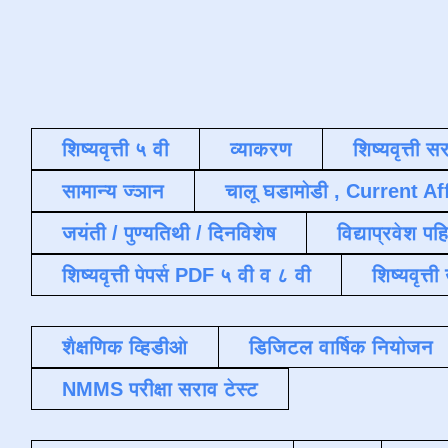
शिष्यवृत्ती ५ वी
व्याकरण
शिष्यवृत्ती स
सामान्य ज्ञान
चालू घडामोडी , Current Af
जयंती / पुण्यतिथी / दिनविशेष
विद्याप्रवेश पह
शिष्यवृत्ती पेपर्स PDF ५ वी व ८ वी
शिष्यवृत्
शैक्षणिक व्हिडीओ
डिजिटल वार्षिक नियोजन
NMMS परीक्षा सराव टेस्ट