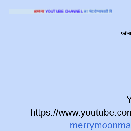
च्या
YOUTUBE CHANNEL
ला भेट देण्यासाठी क्लिक करा
.
फॉल
Y
https://www.youtube.
merrymoonma