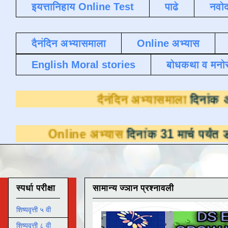
इयत्तानिहाय Online Test
पाढे
नवोद
दैनंदिन अभ्यासमाला
Online अभ्यास
English Moral stories
बोधकथा व मनो
दैनंदिन अभ्या
ine अभ्यास
दिनांक 31 मार्च पर्यंत डाउनलोडसाठी
स्पर्धा परीक्षा
सामान्य ज्ञान प्रश्नावली
शिष्यवृत्ती ५ वी
शिष्यवृत्ती ८ वी