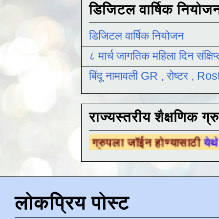
डिजिटल वार्षिक नियोज
डिजिटल वार्षिक नियोजन
८ मार्च जागतिक महिला दिन संक्षिप
बिंदू नामावली GR , रोष्टर , R
राज्यस्तरीय शैक्षणिक ग्र
क्षणिक ग्रुपला जॉईन होण्यासाठी
येथे क्लिक करा .
लोकप्रिय पोस्ट