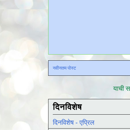
नवीनतम पोस्ट
याची सद
दिनविशेष
दिनविशेष - एप्रिल