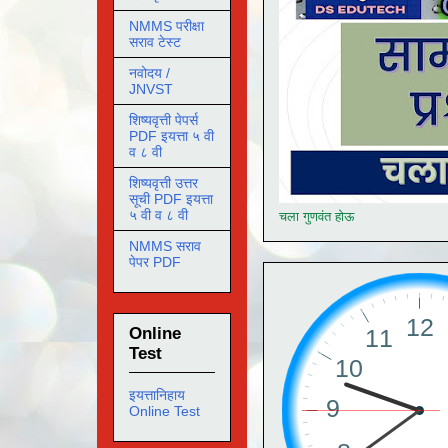
NMMS परीक्षा
सराव टेस्ट
नवोदय /
JNVST
शिष्यवृत्ती पेपर्स
PDF इयत्ता ५ वी
व ८ वी
शिष्यवृत्ती उत्तर
सूची PDF इयत्ता
५ वी व ८ वी
चला गुणवंत होऊ
NMMS सराव
पेपर PDF
Online
Test
इयत्तानिहाय
Online Test