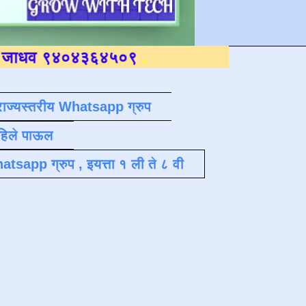
०४३६४५०९
.
राज्यस्तरीय Whatsapp ग्रुप
पहिले पाऊल
atsapp ग्रुप , इयत्ता १ ली ते ८ वी