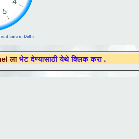
rent time in Delhi
ेण्यासाठी येथे क्लिक करा .