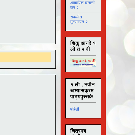
आकारिक चाचणी
क्र २
संकलीत
मूल्यमापन २
शिकू आनंदे १
ली ते ५ वी
१ ली , नवीन
अभ्यासक्रम
पाठ्यपुस्तके
पहिली
चित्रमय