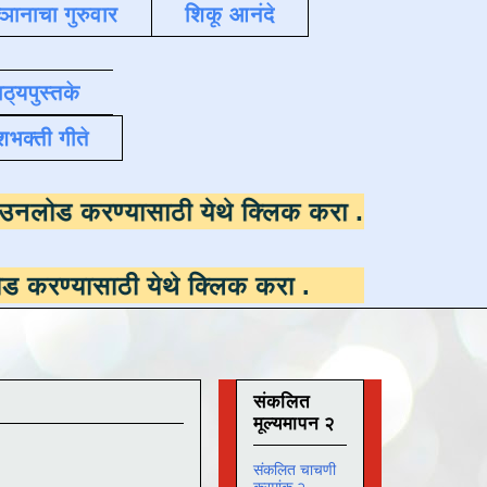
्ञानाचा गुरुवार
शिकू आनंदे
ाठ्यपुस्तके
शभक्ती गीते
 उपलब्ध ,
डाउनलोड करण्यासाठी येथे क्लिक करा
.
ी येथे क्लिक करा
.
संकलित
मूल्यमापन २
संकलित चाचणी
क्रमांक २