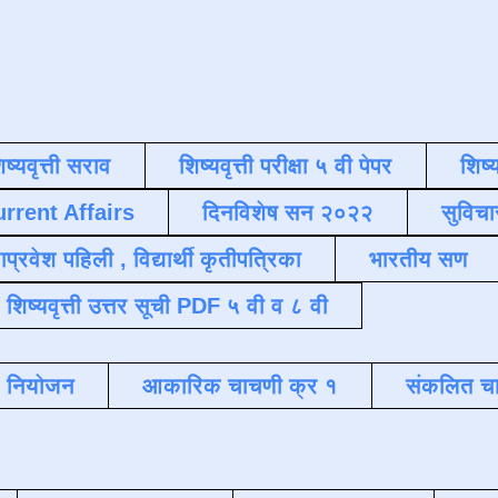
िष्यवृत्ती सराव
शिष्यवृत्ती परीक्षा ५ वी पेपर
शिष्य
urrent Affairs
दिनविशेष सन २०२२
सुविचा
याप्रवेश पहिली , विद्यार्थी कृतीपत्रिका
भारतीय सण
शिष्यवृत्ती उत्तर सूची PDF ५ वी व ८ वी
क नियोजन
आकारिक चाचणी क्र १
संकलित चा