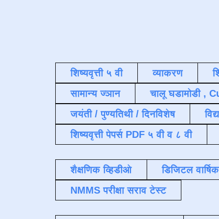
शिष्यवृत्ती ५ वी
व्याकरण
श
सामान्य ज्ञान
चालू घडामोडी , C
जयंती / पुण्यतिथी / दिनविशेष
विद्
शिष्यवृत्ती पेपर्स PDF ५ वी व ८ वी
शैक्षणिक व्हिडीओ
डिजिटल वार्षि
NMMS परीक्षा सराव टेस्ट