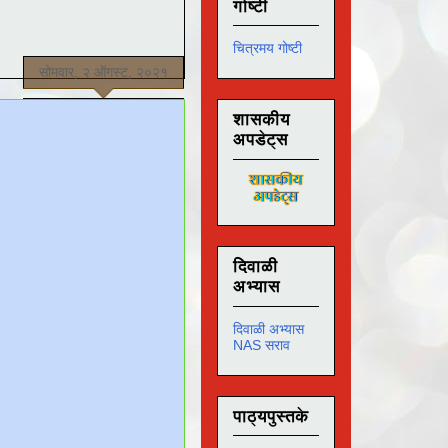
गोष्टी
चित्रमय गोष्टी
सोमवार, २ ऑगस्ट, २०२१
शासकीय
अपडेट्स
दिवाळी
अभ्यास
दिवाळी अभ्यास
NAS सराव
पाठ्यपुस्तके