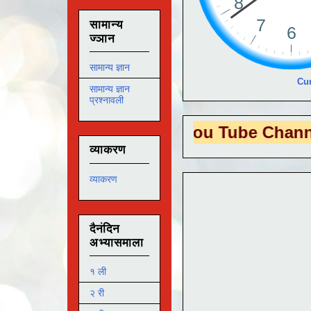
सामान्य
ज्ञान
सामान्य ज्ञान
Cur
सामान्य ज्ञान
प्रश्नावली
 EDUTECH
या You Tube Channel ला
भेट द
व्याकरण
व्याकरण
दैनंदिन
अभ्यासमाला
१ ली
२ री