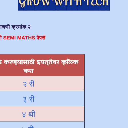
चाचणी क्रमांक २
 वी SEMI MATHS पेपर्स
 करण्यासाठी इयत्तेवर क्लिक
करा
२ री
३ री
४ थी