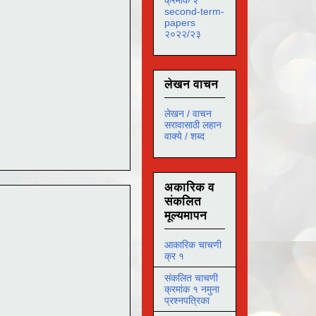
second-term-
papers
२०२२/२३
लेखन वाचन
लेखन / वाचन
सरावासाठी लहान
वाक्ये / शब्द
अकारिक व
संकलित
मूल्यमापन
आकारिक चाचणी
क्र १
संकलित चाचणी
क्रमांक १ नमुना
प्रश्नपत्रिका