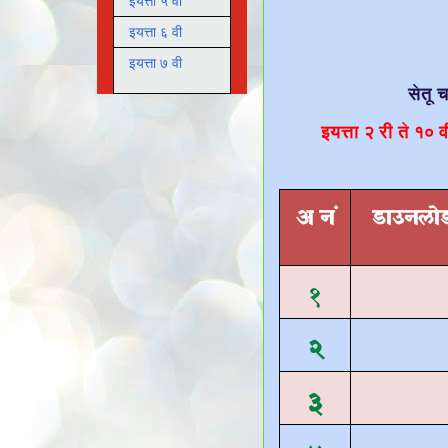
इयत्ता ५ वी
इयत्ता ६ वी
इयत्ता ७ वी
सेतू 
इयत्ता २ री ते १०
अ नं
डाउनलोड
१
२
३