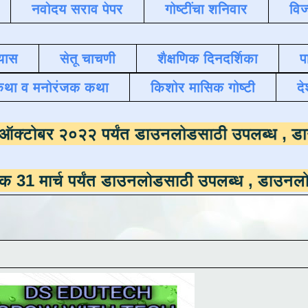
नवोदय सराव पेपर
गोष्टींचा शनिवार
विज
यास
सेतू चाचणी
शैक्षणिक दिनदर्शिका
प
कथा व मनोरंजक कथा
किशोर मासिक गोष्टी
दे
माला
दिनांक ऑक्टोबर २०२२ पर्यंत डाउनलोडसाठी
पर्यंत डाउनलोडसाठी उपलब्ध ,
डाउनलोड करण्यासाठ