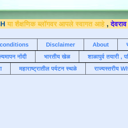
णिक ब्लॉगवर आपले स्वागत आहे
,
देवराव जाधव ९४
conditions
Disclaimer
About
ल्यमापन नोंदी
भारतीय खेळ
शाळापुर्व तयारी , 
ा
महाराष्ट्रातील पर्यटन स्थळे
राज्यस्तरीय Wh