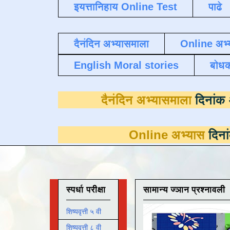
इयत्तानिहाय Online Test
पाढे
दैनंदिन अभ्यासमाला
Online अभ्
English Moral stories
बोध
दैनंदिन अभ्यास
Online अभ्यास
दिनांक 31 मार्च 
स्पर्धा परीक्षा
सामान्य ज्ञान प्रश्नावली
शिष्यवृत्ती ५ वी
शिष्यवृत्ती ८ वी