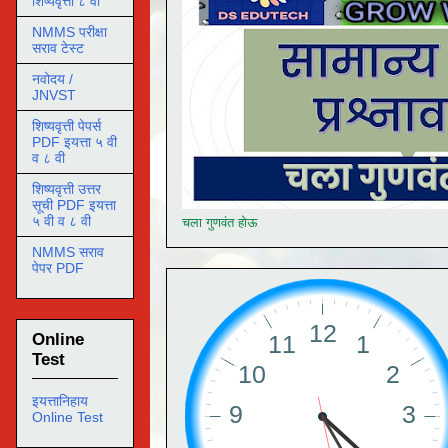
शिष्यवृत्ती ८ वी
NMMS परीक्षा
सराव टेस्ट
नवोदय /
JNVST
शिष्यवृत्ती पेपर्स
PDF इयत्ता ५ वी
व ८ वी
शिष्यवृत्ती उत्तर
सूची PDF इयत्ता
५ वी व ८ वी
चला गुणवंत होऊ
NMMS सराव
पेपर PDF
Online
Test
इयत्तानिहाय
Online Test