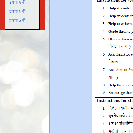
इयत्ता ५ वी
इयत्ता ६ वी
इयत्ता ७ वी