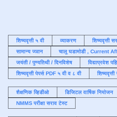
शिष्यवृत्ती ५ वी
व्याकरण
शिष्यवृत्ती स
सामान्य ज्ञान
चालू घडामोडी , Current Af
जयंती / पुण्यतिथी / दिनविशेष
विद्याप्रवेश पह
शिष्यवृत्ती पेपर्स PDF ५ वी व ८ वी
शिष्यवृत्
शैक्षणिक व्हिडीओ
डिजिटल वार्षिक नियोजन
NMMS परीक्षा सराव टेस्ट