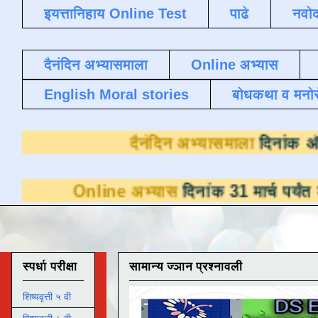
इयत्तानिहाय Online Test
पाढे
नवोद
दैनंदिन अभ्यासमाला
Online अभ्यास
English Moral stories
बोधकथा व मनो
दैनंदिन अभ्या
ine अभ्यास
दिनांक 31 मार्च पर्यंत डाउनलोडसाठी
स्पर्धा परीक्षा
सामान्य ज्ञान प्रश्नावली
शिष्यवृत्ती ५ वी