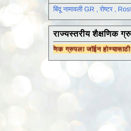
बिंदू नामावली GR , रोष्टर , R
राज्यस्तरीय शैक्षणिक ग्र
 शैक्षणिक ग्रुपला जॉईन होण्यासाठी
येथे क्लिक करा