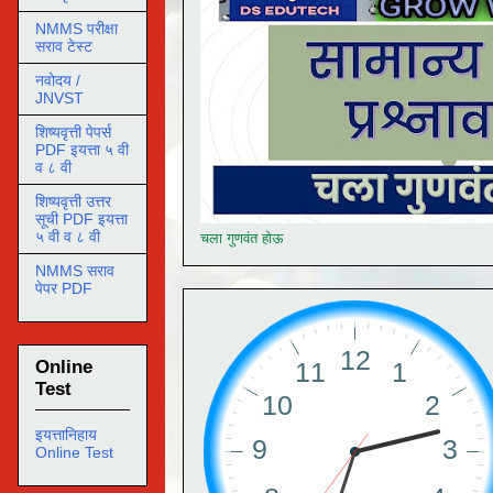
NMMS परीक्षा
सराव टेस्ट
नवोदय /
JNVST
शिष्यवृत्ती पेपर्स
PDF इयत्ता ५ वी
व ८ वी
शिष्यवृत्ती उत्तर
सूची PDF इयत्ता
५ वी व ८ वी
चला गुणवंत होऊ
NMMS सराव
पेपर PDF
Online
Test
इयत्तानिहाय
Online Test