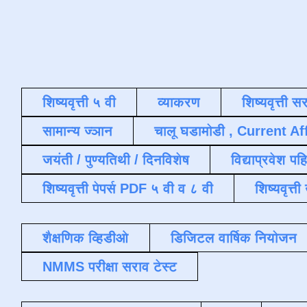
शिष्यवृत्ती ५ वी
व्याकरण
शिष्यवृत्ती स
सामान्य ज्ञान
चालू घडामोडी , Current Af
जयंती / पुण्यतिथी / दिनविशेष
विद्याप्रवेश पह
शिष्यवृत्ती पेपर्स PDF ५ वी व ८ वी
शिष्यवृत्
शैक्षणिक व्हिडीओ
डिजिटल वार्षिक नियोजन
NMMS परीक्षा सराव टेस्ट