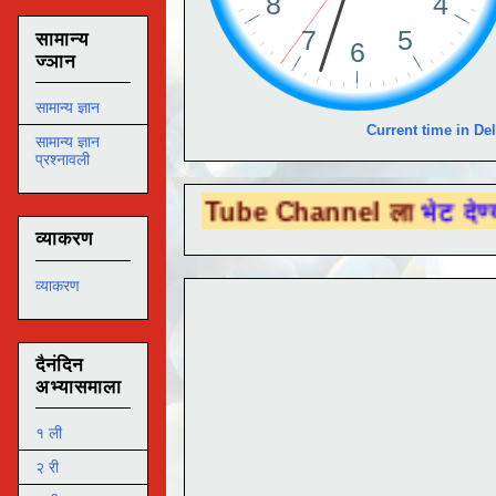
सामान्य
ज्ञान
सामान्य ज्ञान
Current time in Del
सामान्य ज्ञान
प्रश्नावली
You Tube Channel ला
भेट देण्यासाठी येथे क्
व्याकरण
व्याकरण
दैनंदिन
अभ्यासमाला
१ ली
२ री