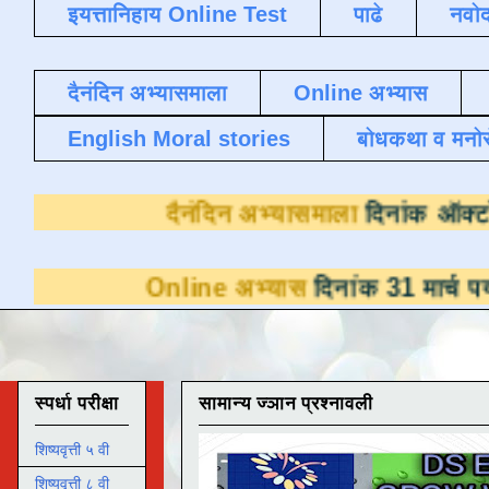
इयत्तानिहाय Online Test
पाढे
नवोद
दैनंदिन अभ्यासमाला
Online अभ्यास
English Moral stories
बोधकथा व मनो
दैनंदिन अभ्यासम
Online अभ्यास
दिनांक 31 मार्च पर्यंत डाउनलोडस
स्पर्धा परीक्षा
सामान्य ज्ञान प्रश्नावली
शिष्यवृत्ती ५ वी
शिष्यवृत्ती ८ वी