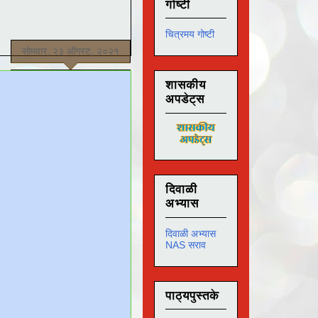
गोष्टी
चित्रमय गोष्टी
सोमवार, २३ ऑगस्ट, २०२१
शासकीय
अपडेट्स
दिवाळी
अभ्यास
दिवाळी अभ्यास
NAS सराव
पाठ्यपुस्तके