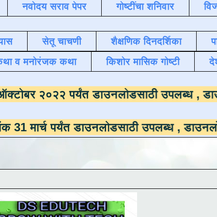
नवोदय सराव पेपर
गोष्टींचा शनिवार
विज
यास
सेतू चाचणी
शैक्षणिक दिनदर्शिका
प
कथा व मनोरंजक कथा
किशोर मासिक गोष्टी
दे
ाला
दिनांक ऑक्टोबर २०२२ पर्यंत डाउनलोडसाठी 
 पर्यंत डाउनलोडसाठी उपलब्ध ,
डाउनलोड करण्यासा