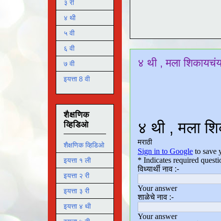
३ री
४ थी
५ वी
६ वी
४ थी , मला शिकायचं
७ वी
इयत्ता 8 वी
शैक्षणिक
व्हिडिओ
शैक्षणिक व्हिडिओ
इयत्ता १ ली
इयत्ता २ री
इयत्ता ३ री
इयत्ता ४ थी