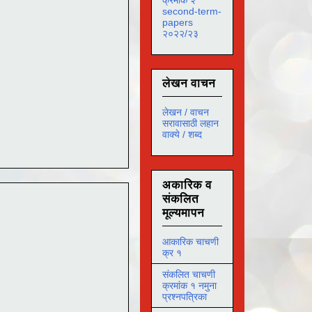
second-term-
papers
२०२२/२३
लेखन वाचन
लेखन / वाचन
सरावासाठी लहान
वाक्ये / शब्द
अकारिक व
संकलित
मूल्यमापन
आकारिक चाचणी
क्र १
संकलित चाचणी
क्रमांक १ नमुना
प्रश्नपत्रिका