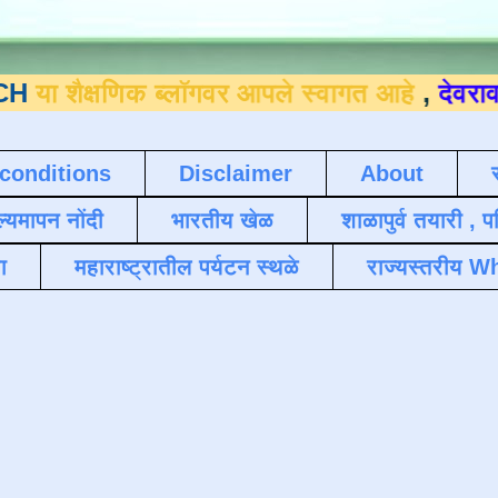
षणिक ब्लॉगवर आपले स्वागत आहे
,
देवराव जाधव ९
conditions
Disclaimer
About
ल्यमापन नोंदी
भारतीय खेळ
शाळापुर्व तयारी , 
ा
महाराष्ट्रातील पर्यटन स्थळे
राज्यस्तरीय Wh