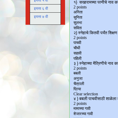
इयत्ता ५ वी
इयत्ता ६ वी
इयत्ता ७ वी