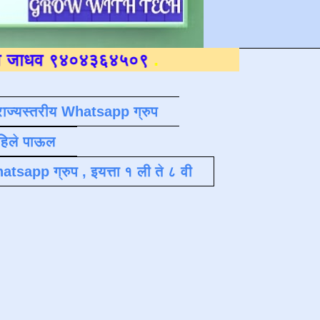
४०४३६४५०९
.
राज्यस्तरीय Whatsapp ग्रुप
पहिले पाऊल
atsapp ग्रुप , इयत्ता १ ली ते ८ वी