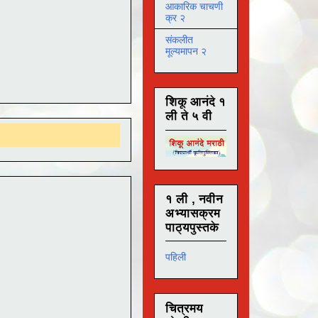
आकारिक चाचणी
क्र २
संकलीत
मूल्यमापन २
शिकू आनंदे १
ली ते ५ वी
१ ली , नवीन
अभ्यासक्रम
पाठ्यपुस्तके
पहिली
चित्रमय