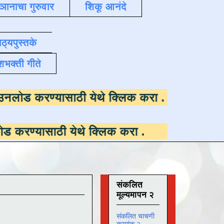
्ञानाचा गुरुवार
शिकू आनंदे
ाठ्यपुस्तके
शभक्ती गीते
उपलब्ध ,
डाउनलोड करण्यासाठी येथे क्लिक करा
.
ठी येथे क्लिक करा
.
संकलित
मूल्यमापन २
संकलित चाचणी
क्रमांक २