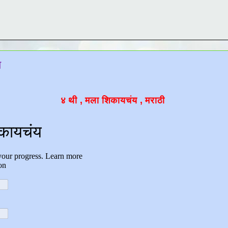
य
४ थी , मला शिकायचंय , मराठी