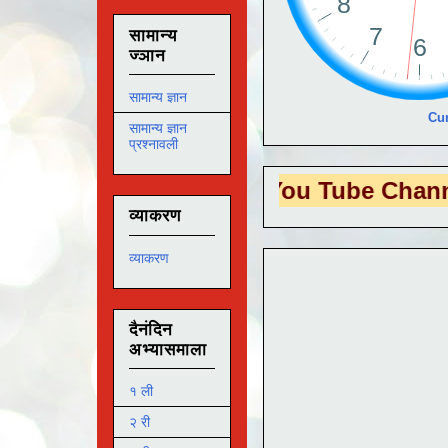
सामान्य
ज्ञान
सामान्य ज्ञान
Cur
सामान्य ज्ञान
प्रश्नावली
S EDUTECH
या You Tube Channel ला
भेट 
व्याकरण
व्याकरण
दैनंदिन
अभ्यासमाला
१ ली
२ री