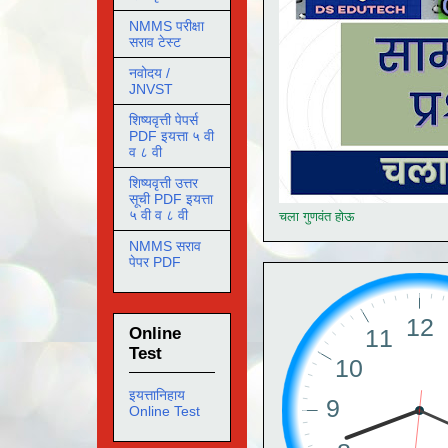
NMMS परीक्षा
सराव टेस्ट
नवोदय /
JNVST
शिष्यवृत्ती पेपर्स
PDF इयत्ता ५ वी
व ८ वी
शिष्यवृत्ती उत्तर
सूची PDF इयत्ता
५ वी व ८ वी
चला गुणवंत होऊ
NMMS सराव
पेपर PDF
Online
Test
इयत्तानिहाय
Online Test