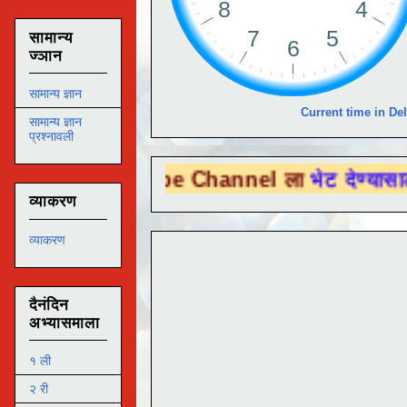
सामान्य
ज्ञान
सामान्य ज्ञान
Current time in Del
सामान्य ज्ञान
प्रश्नावली
u Tube Channel ला
भेट देण्यासाठी येथे क्लिक
व्याकरण
व्याकरण
दैनंदिन
अभ्यासमाला
१ ली
२ री