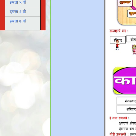
इयत्ता ५ वी
इयत्ता ६ वी
इयत्ता ७ वी