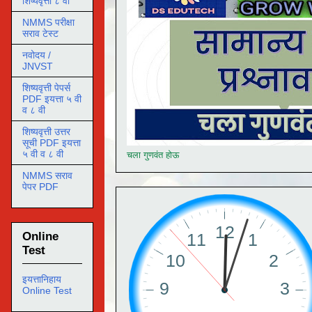
शिष्यवृत्ती ८ वी
NMMS परीक्षा
सराव टेस्ट
नवोदय /
JNVST
शिष्यवृत्ती पेपर्स
PDF इयत्ता ५ वी
व ८ वी
शिष्यवृत्ती उत्तर
सूची PDF इयत्ता
५ वी व ८ वी
चला गुणवंत होऊ
NMMS सराव
पेपर PDF
Online
Test
इयत्तानिहाय
Online Test