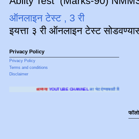
Abilty Test (Marks-90) NMMS परीक
ऑनलाइन टेस्ट , 3 री
इयत्ता ३ री ऑनलाइन टेस्ट सोडवण्या
Privacy Policy
Privacy Policy
Terms and conditions
Disclaimer
मच्या
YOUTUBE CHANNEL
ला भेट देण्यासाठी क्लिक करा
.
फॉल