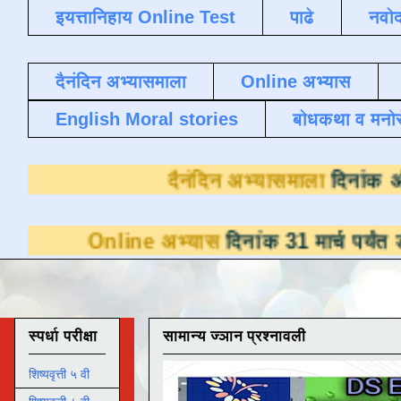
इयत्तानिहाय Online Test
पाढे
नवोद
दैनंदिन अभ्यासमाला
Online अभ्यास
English Moral stories
बोधकथा व मनो
दैनंदिन अभ्या
line अभ्यास
दिनांक 31 मार्च पर्यंत डाउनलोडसाठ
स्पर्धा परीक्षा
सामान्य ज्ञान प्रश्नावली
शिष्यवृत्ती ५ वी