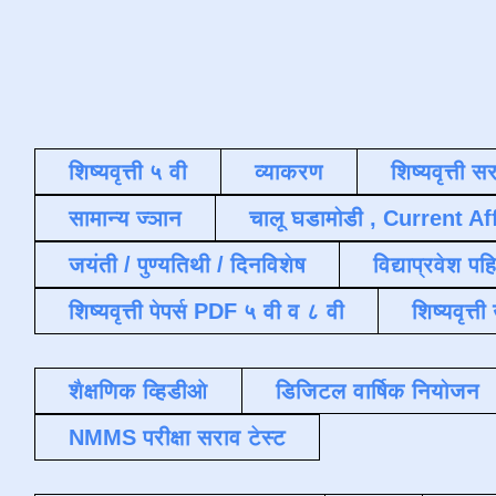
शिष्यवृत्ती ५ वी
व्याकरण
शिष्यवृत्ती स
सामान्य ज्ञान
चालू घडामोडी , Current Af
जयंती / पुण्यतिथी / दिनविशेष
विद्याप्रवेश पह
शिष्यवृत्ती पेपर्स PDF ५ वी व ८ वी
शिष्यवृत्
शैक्षणिक व्हिडीओ
डिजिटल वार्षिक नियोजन
NMMS परीक्षा सराव टेस्ट