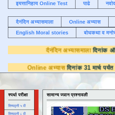
इयत्तानिहाय Online Test
पाढे
नवोद
दैनंदिन अभ्यासमाला
Online अभ्यास
English Moral stories
बोधकथा व मनो
दैनंदिन अभ्यास
line अभ्यास
दिनांक 31 मार्च पर्यंत डाउनलोडसा
स्पर्धा परीक्षा
सामान्य ज्ञान प्रश्नावली
शिष्यवृत्ती ५ वी
शिष्यवृत्ती ८ वी