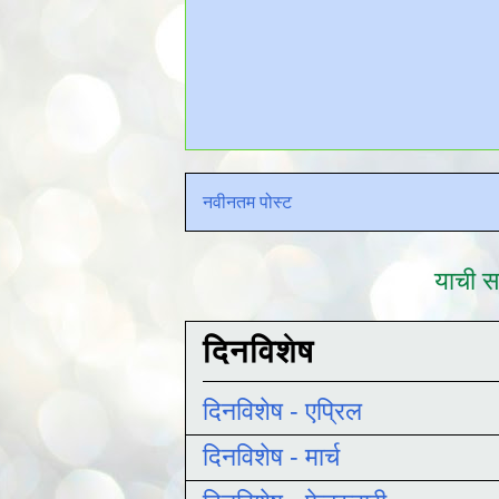
नवीनतम पोस्ट
याची सद
दिनविशेष
दिनविशेष - एप्रिल
दिनविशेष - मार्च