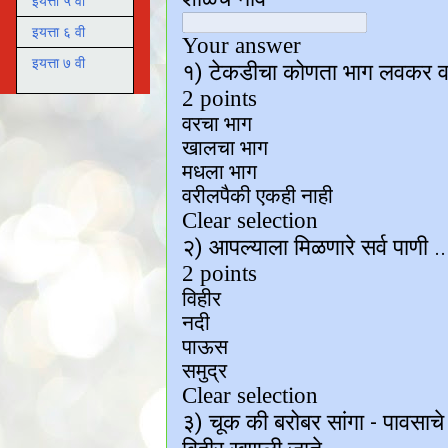
इयत्ता ५ वी
इयत्ता ६ वी
इयत्ता ७ वी