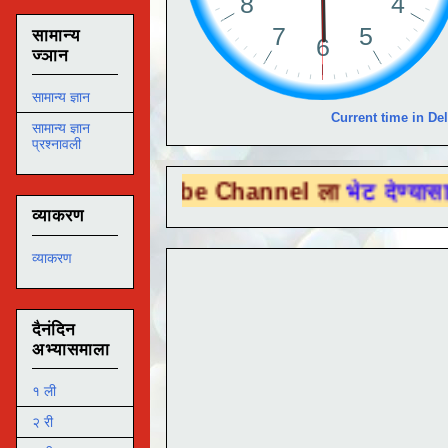
सामान्य
ज्ञान
सामान्य ज्ञान
Current time in Del
सामान्य ज्ञान
प्रश्नावली
u Tube Channel ला
भेट देण्यासाठी येथे क्लिक
व्याकरण
व्याकरण
दैनंदिन
अभ्यासमाला
१ ली
२ री