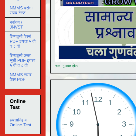
NMMS परीक्षा
सराव टेस्ट
नवोदय /
JNVST
शिष्यवृत्ती पेपर्स
PDF इयत्ता ५ वी
व ८ वी
शिष्यवृत्ती उत्तर
सूची PDF इयत्ता
५ वी व ८ वी
चला गुणवंत होऊ
NMMS सराव
पेपर PDF
Online
Test
इयत्तानिहाय
Online Test