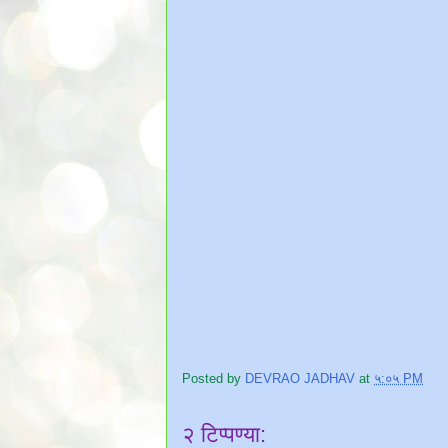
Posted by
DEVRAO JADHAV
at
५:०५ PM
२ टिप्पण्या: