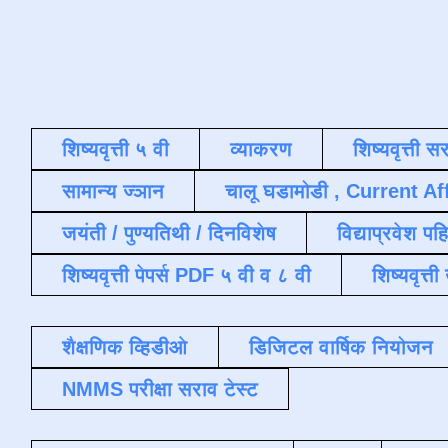
शिष्यवृत्ती ५ वी
व्याकरण
शिष्यवृत्ती स
सामान्य ज्ञान
चालू घडामोडी , Current Af
जयंती / पुण्यतिथी / दिनविशेष
विद्याप्रवेश पह
शिष्यवृत्ती पेपर्स PDF ५ वी व ८ वी
शिष्यवृत्
शैक्षणिक व्हिडीओ
डिजिटल वार्षिक नियोजन
NMMS परीक्षा सराव टेस्ट